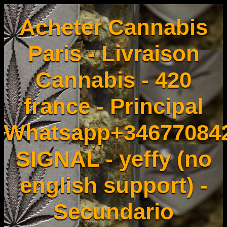
Acheter Cannabis
Paris - Livraison
Cannabis - 420
france - Principal
Whatsapp+34677084
SIGNAL - yeffy (no
english support) -
Secundario