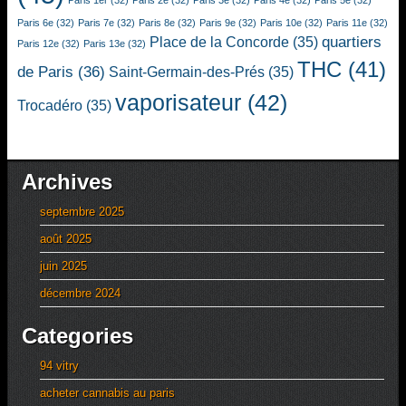
Paris 1er
(32)
Paris 2e
(32)
Paris 3e
(32)
Paris 4e
(32)
Paris 5e
(32)
Paris 6e
(32)
Paris 7e
(32)
Paris 8e
(32)
Paris 9e
(32)
Paris 10e
(32)
Paris 11e
(32)
quartiers
Place de la Concorde
(35)
Paris 12e
(32)
Paris 13e
(32)
THC
(41)
de Paris
(36)
Saint-Germain-des-Prés
(35)
vaporisateur
(42)
Trocadéro
(35)
Archives
septembre 2025
août 2025
juin 2025
décembre 2024
Categories
94 vitry
acheter cannabis au paris