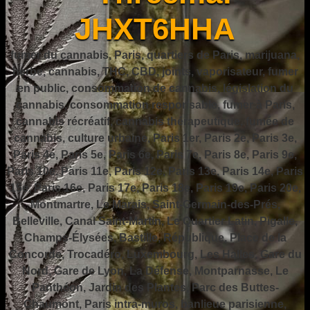
JHXT6HHA
fumer du cannabis, Paris, quartiers de Paris, marijuana,
herbe, cannabis, THC, CBD, joints, vaporisateur, fumer
en public, consommation de cannabis, législation du
cannabis, consommation responsable, fumer à Paris,
cannabis récréatif, cannabis thérapeutique, fumée de
cannabis, culture urbaine, Paris 1er, Paris 2e, Paris 3e,
Paris 4e, Paris 5e, Paris 6e, Paris 7e, Paris 8e, Paris 9e,
Paris 10e, Paris 11e, Paris 12e, Paris 13e, Paris 14e, Paris
15e, Paris 16e, Paris 17e, Paris 18e, Paris 19e, Paris 20e,
Montmartre, Le Marais, Saint-Germain-des-Prés,
Belleville, Canal Saint-Martin, Le Quartier Latin, Pigalle,
Champs-Élysées, Bastille, République, Place de la
Concorde, Trocadéro, Luxembourg, Les Halles, Gare du
Nord, Gare de Lyon, La Défense, Montparnasse, Le
Panthéon, Jardin des Plantes, Parc des Buttes-
Chaumont, Paris intra-muros, banlieue parisienne,