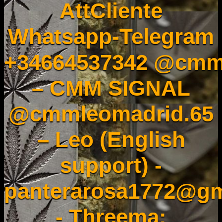
AttCliente
Whatsapp-Telegram
+34664537342 @cmm
– CMM SIGNAL
@cmmleomadrid.65
– Leo (English
support) -
panterarosa1772@gm
- Threema: