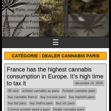
culture du cannabis à Paris, réglementation du cannabis
à Paris, consommation en dehors de chez soi,
interdiction de fumer, fumer dans la rue, législation sur le
cannabis en France, contrôle de police, amende pour
cannabis, consommation à domicile, consommation
privée, fumer à domicile,
☰
CATÉGORIE :
DEALER CANNABIS PARIS
France has the highest cannabis
consumption in Europe. It’s high time
to tax it
décembre 14, 2024
94 vitry
acheter cannabis au paris
Acheter cannabis paris
buy cannabis france
buy cocaine paris
buy hashish paris
buy lsd paris
buy mdma paris
buy xtc paris
Comme acheter weed a paris
Dealer cannabis paris