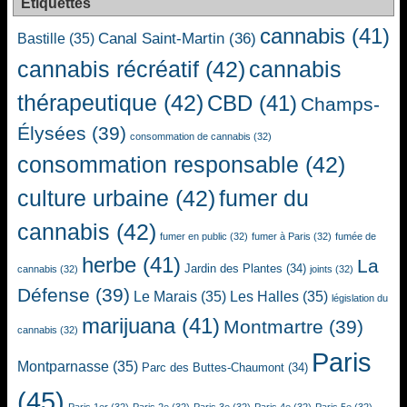
Étiquettes
cannabis
(41)
Canal Saint-Martin
(36)
Bastille
(35)
cannabis récréatif
(42)
cannabis
thérapeutique
(42)
CBD
(41)
Champs-
Élysées
(39)
consommation de cannabis
(32)
consommation responsable
(42)
culture urbaine
(42)
fumer du
cannabis
(42)
fumer en public
(32)
fumer à Paris
(32)
fumée de
herbe
(41)
La
Jardin des Plantes
(34)
cannabis
(32)
joints
(32)
Défense
(39)
Le Marais
(35)
Les Halles
(35)
législation du
marijuana
(41)
Montmartre
(39)
cannabis
(32)
Paris
Montparnasse
(35)
Parc des Buttes-Chaumont
(34)
(45)