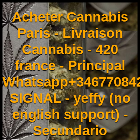
Acheter Cannabis
Paris - Livraison
Cannabis - 420
france - Principal
Whatsapp+34677084
SIGNAL - yeffy (no
english support) -
Secundario