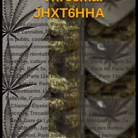
JHXT6HHA
fumer du cannabis, Paris, quartiers de Paris, marijuana,
herbe, cannabis, THC, CBD, joints, vaporisateur, fumer
en public, consommation de cannabis, législation du
cannabis, consommation responsable, fumer à Paris,
cannabis récréatif, cannabis thérapeutique, fumée de
cannabis, culture urbaine, Paris 1er, Paris 2e, Paris 3e,
Paris 4e, Paris 5e, Paris 6e, Paris 7e, Paris 8e, Paris 9e,
Paris 10e, Paris 11e, Paris 12e, Paris 13e, Paris 14e, Paris
15e, Paris 16e, Paris 17e, Paris 18e, Paris 19e, Paris 20e,
Montmartre, Le Marais, Saint-Germain-des-Prés,
Belleville, Canal Saint-Martin, Le Quartier Latin, Pigalle,
Champs-Élysées, Bastille, République, Place de la
Concorde, Trocadéro, Luxembourg, Les Halles, Gare du
Nord, Gare de Lyon, La Défense, Montparnasse, Le
Panthéon, Jardin des Plantes, Parc des Buttes-
Chaumont, Paris intra-muros, banlieue parisienne,