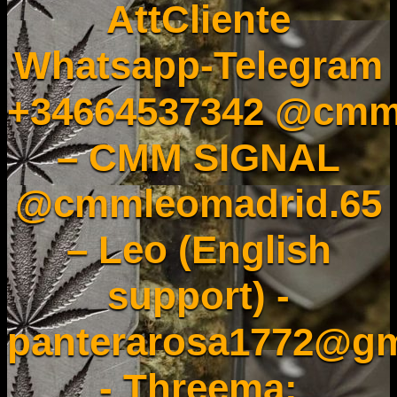
AttCliente
Whatsapp-Telegram
+34664537342 @cmm
– CMM SIGNAL
@cmmleomadrid.65
– Leo (English
support) -
panterarosa1772@gm
- Threema: