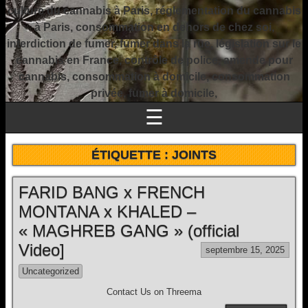
culture du cannabis à Paris, réglementation du cannabis
à Paris, consommation en dehors de chez soi,
interdiction de fumer, fumer dans la rue, législation sur le
cannabis en France, contrôle de police, amende pour
cannabis, consommation à domicile, consommation
privée, fumer à domicile,
☰
ÉTIQUETTE :
JOINTS
FARID BANG x FRENCH
MONTANA x KHALED –
« MAGHREB GANG » (official
Video]
septembre 15, 2025
Uncategorized
Contact Us on Threema