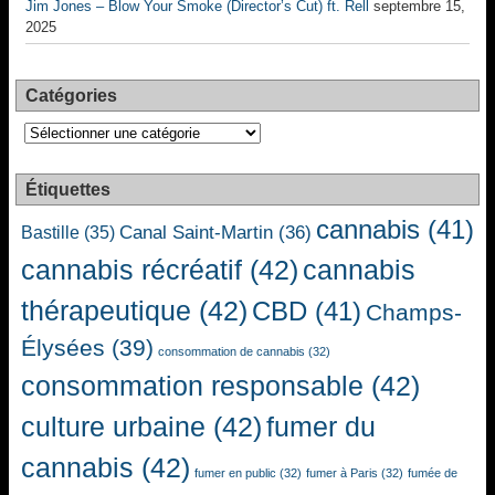
Jim Jones – Blow Your Smoke (Director’s Cut) ft. Rell
septembre 15,
2025
Catégories
Catégories
Étiquettes
cannabis
(41)
Canal Saint-Martin
(36)
Bastille
(35)
cannabis récréatif
(42)
cannabis
thérapeutique
(42)
CBD
(41)
Champs-
Élysées
(39)
consommation de cannabis
(32)
consommation responsable
(42)
culture urbaine
(42)
fumer du
cannabis
(42)
fumer en public
(32)
fumer à Paris
(32)
fumée de