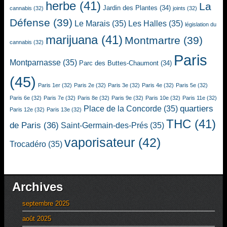
herbe
(41)
La
Jardin des Plantes
(34)
cannabis
(32)
joints
(32)
Défense
(39)
Le Marais
(35)
Les Halles
(35)
législation du
marijuana
(41)
Montmartre
(39)
cannabis
(32)
Paris
Montparnasse
(35)
Parc des Buttes-Chaumont
(34)
(45)
Paris 1er
(32)
Paris 2e
(32)
Paris 3e
(32)
Paris 4e
(32)
Paris 5e
(32)
Paris 6e
(32)
Paris 7e
(32)
Paris 8e
(32)
Paris 9e
(32)
Paris 10e
(32)
Paris 11e
(32)
quartiers
Place de la Concorde
(35)
Paris 12e
(32)
Paris 13e
(32)
THC
(41)
de Paris
(36)
Saint-Germain-des-Prés
(35)
vaporisateur
(42)
Trocadéro
(35)
Archives
septembre 2025
août 2025