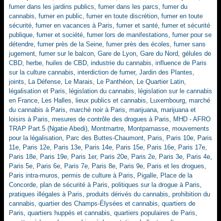
fumer dans les jardins publics
,
fumer dans les parcs
,
fumer du
cannabis
,
fumer en public
,
fumer en toute discrétion
,
fumer en toute
sécurité
,
fumer en vacances à Paris
,
fumer et santé
,
fumer et sécurité
publique
,
fumer et société
,
fumer lors de manifestations
,
fumer pour se
détendre
,
fumer près de la Seine
,
fumer près des écoles
,
fumer sans
jugement
,
fumer sur le balcon
,
Gare de Lyon
,
Gare du Nord
,
gélules de
CBD
,
herbe
,
huiles de CBD
,
industrie du cannabis
,
influence de Paris
sur la culture cannabis
,
interdiction de fumer
,
Jardin des Plantes
,
joints
,
La Défense
,
Le Marais
,
Le Panthéon
,
Le Quartier Latin
,
légalisation et Paris
,
législation du cannabis
,
législation sur le cannabis
en France
,
Les Halles
,
lieux publics et cannabis
,
Luxembourg
,
marché
du cannabis à Paris
,
marché noir à Paris
,
marijuana
,
marijuana et
loisirs à Paris
,
mesures de contrôle des drogues à Paris
,
MHD - AFRO
TRAP Part.5 (Ngatie Abedi)
,
Montmartre
,
Montparnasse
,
mouvements
pour la légalisation
,
Parc des Buttes-Chaumont
,
Paris
,
Paris 10e
,
Paris
11e
,
Paris 12e
,
Paris 13e
,
Paris 14e
,
Paris 15e
,
Paris 16e
,
Paris 17e
,
Paris 18e
,
Paris 19e
,
Paris 1er
,
Paris 20e
,
Paris 2e
,
Paris 3e
,
Paris 4e
,
Paris 5e
,
Paris 6e
,
Paris 7e
,
Paris 8e
,
Paris 9e
,
Paris et les drogues
,
Paris intra-muros
,
permis de culture à Paris
,
Pigalle
,
Place de la
Concorde
,
plan de sécurité à Paris
,
politiques sur la drogue à Paris
,
pratiques illégales à Paris
,
produits dérivés du cannabis
,
prohibition du
cannabis
,
quartier des Champs-Élysées et cannabis
,
quartiers de
Paris
,
quartiers huppés et cannabis
,
quartiers populaires de Paris
,