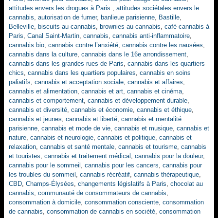
attitudes envers les drogues à Paris.
,
attitudes sociétales envers le
cannabis
,
autorisation de fumer
,
banlieue parisienne
,
Bastille
,
Belleville
,
biscuits au cannabis
,
brownies au cannabis
,
café cannabis à
Paris
,
Canal Saint-Martin
,
cannabis
,
cannabis anti-inflammatoire
,
cannabis bio
,
cannabis contre l’anxiété
,
cannabis contre les nausées
,
cannabis dans la culture
,
cannabis dans le 16e arrondissement
,
cannabis dans les grandes rues de Paris
,
cannabis dans les quartiers
chics
,
cannabis dans les quartiers populaires
,
cannabis en soins
paliatifs
,
cannabis et acceptation sociale
,
cannabis et affaires
,
cannabis et alimentation
,
cannabis et art
,
cannabis et cinéma
,
cannabis et comportement
,
cannabis et développement durable
,
cannabis et diversité
,
cannabis et économie
,
cannabis et éthique
,
cannabis et jeunes
,
cannabis et liberté
,
cannabis et mentalité
parisienne
,
cannabis et mode de vie
,
cannabis et musique
,
cannabis et
nature
,
cannabis et neurologie
,
cannabis et politique
,
cannabis et
relaxation
,
cannabis et santé mentale
,
cannabis et tourisme
,
cannabis
et touristes
,
cannabis et traitement médical
,
cannabis pour la douleur
,
cannabis pour le sommeil
,
cannabis pour les cancers
,
cannabis pour
les troubles du sommeil
,
cannabis récréatif
,
cannabis thérapeutique
,
CBD
,
Champs-Élysées
,
changements législatifs à Paris
,
chocolat au
cannabis
,
communauté de consommateurs de cannabis
,
consommation à domicile
,
consommation consciente
,
consommation
de cannabis
,
consommation de cannabis en société
,
consommation