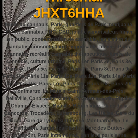
JHXT6HHA
fumer du cannabis, Paris, quartiers de Paris, marijuana,
herbe, cannabis, THC, CBD, joints, vaporisateur, fumer
en public, consommation de cannabis, législation du
cannabis, consommation responsable, fumer à Paris,
cannabis récréatif, cannabis thérapeutique, fumée de
cannabis, culture urbaine, Paris 1er, Paris 2e, Paris 3e,
Paris 4e, Paris 5e, Paris 6e, Paris 7e, Paris 8e, Paris 9e,
Paris 10e, Paris 11e, Paris 12e, Paris 13e, Paris 14e, Paris
15e, Paris 16e, Paris 17e, Paris 18e, Paris 19e, Paris 20e,
Montmartre, Le Marais, Saint-Germain-des-Prés,
Belleville, Canal Saint-Martin, Le Quartier Latin, Pigalle,
Champs-Élysées, Bastille, République, Place de la
Concorde, Trocadéro, Luxembourg, Les Halles, Gare du
Nord, Gare de Lyon, La Défense, Montparnasse, Le
Panthéon, Jardin des Plantes, Parc des Buttes-
Chaumont, Paris intra-muros, banlieue parisienne,