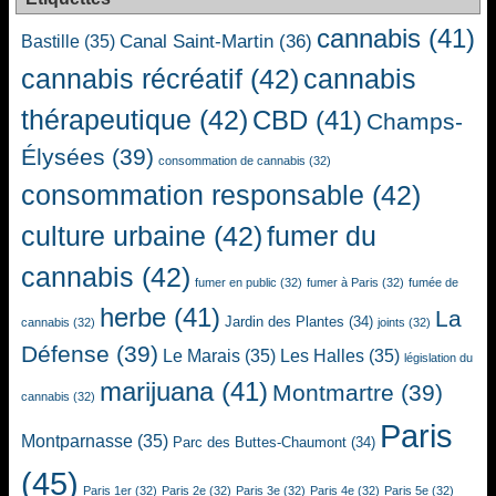
cannabis
(41)
Canal Saint-Martin
(36)
Bastille
(35)
cannabis récréatif
(42)
cannabis
thérapeutique
(42)
CBD
(41)
Champs-
Élysées
(39)
consommation de cannabis
(32)
consommation responsable
(42)
culture urbaine
(42)
fumer du
cannabis
(42)
fumer en public
(32)
fumer à Paris
(32)
fumée de
herbe
(41)
La
Jardin des Plantes
(34)
cannabis
(32)
joints
(32)
Défense
(39)
Le Marais
(35)
Les Halles
(35)
législation du
marijuana
(41)
Montmartre
(39)
cannabis
(32)
Paris
Montparnasse
(35)
Parc des Buttes-Chaumont
(34)
(45)
Paris 1er
(32)
Paris 2e
(32)
Paris 3e
(32)
Paris 4e
(32)
Paris 5e
(32)