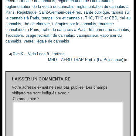
recettes à base de cannabis
,
réglementation de l’auto-culture
,
réglementation de la vente de cannabis
,
réglementation du cannabis à
Paris
,
République
,
Saint-Germain-des-Prés
,
santé publique
,
tabous sur
le cannabis à Paris
,
temps libre et cannabis
,
THC
,
THC et CBD
,
thé au
cannabis
,
thé de chanvre
,
thérapies par le cannabis
,
tourisme
cannabique à Paris
,
trafic de cannabis à Paris
,
traitement au cannabis
,
Trocadéro
,
usage récréatif du cannabis
,
vaporisateur
,
vaporiser du
cannabis
,
vente illégale de cannabis
◀
Rim’K – Vida Loca ft. Lartiste
MHD – AFRO TRAP Part.7 (La Puissance)
▶
LAISSER UN COMMENTAIRE
Votre adresse e-mail ne sera pas publiée.
Les champs
obligatoires sont indiqués avec
*
Commentaire
*