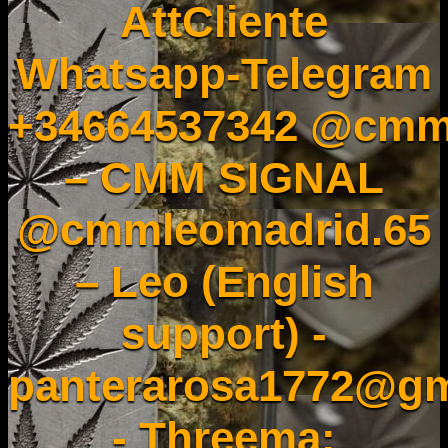
AttCliente
Whatsapp-Telegram
+34664537342 @cmm
– CMM SIGNAL
@cmmleomadrid.65
– Leo (English
support) -
panterarosa1772@gm
- Threema: