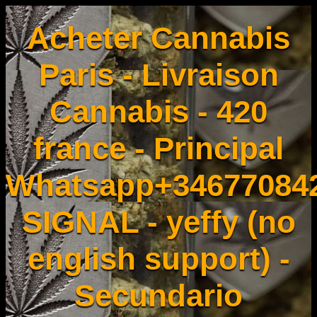
Acheter Cannabis
Paris - Livraison
Cannabis - 420
france - Principal
Whatsapp+34677084
SIGNAL - yeffy (no
english support) -
Secundario