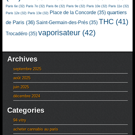
Paris 6e
(32)
Paris 7e
(32)
Paris 8e
(32)
Paris 9e
(32)
Paris 10e
(32)
Paris 11e
(32)
quartiers
Place de la Concorde
(35)
Paris 12e
(32)
Paris 13e
(32)
THC
(41)
de Paris
(36)
Saint-Germain-des-Prés
(35)
vaporisateur
(42)
Trocadéro
(35)
Archives
septembre 2025
août 2025
juin 2025
décembre 2024
Categories
94 vitry
acheter cannabis au paris