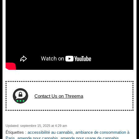
Contact Us on Threema
Updated: septembre 15, 2025 at 4:29 am
Étiquettes :
accessibilité au cannabis
,
ambiance de consommation à
Paris
,
amende pour cannabis
,
amende pour usage de cannabis
,