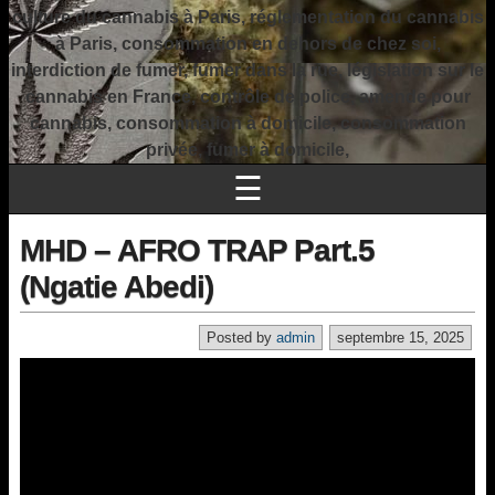
culture du cannabis à Paris, réglementation du cannabis
à Paris, consommation en dehors de chez soi,
interdiction de fumer, fumer dans la rue, législation sur le
cannabis en France, contrôle de police, amende pour
cannabis, consommation à domicile, consommation
privée, fumer à domicile,
☰
MHD – AFRO TRAP Part.5
(Ngatie Abedi)
Posted by
admin
septembre 15, 2025