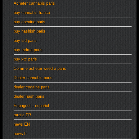
Acheter cannabis paris
buy cannabis france
buy cocaine paris
buy hashish paris
buy lsd paris
buy mdma paris
buy xtc paris
Comme acheter weed a paris
Dealer cannabis paris
dealer cocaine paris
dealer hash paris
Espagnol – español
music FR
news EN
news fr