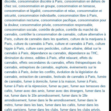
discrète
,
consommation discrète à Paris
,
consommation en dehors de
chez soi
,
consommation en groupe
,
consommation en terrasse
,
consommation et légalité
,
consommation et relax
,
consommation et
sécurité
,
consommation individuelle
,
consommation libre à Paris
,
consommation nocturne
,
consommation pacifique
,
consommation pour
la douleur
,
consommation privée
,
consommation responsable
,
consommation sociale
,
contrôle de police
,
contrôle du marché du
cannabis
,
contrôler la consommation de cannabis
,
culture alternative à
Paris
,
culture de cannabis dans les quartiers
,
culture de la marijuana à
Paris
,
culture du cannabis à Paris
,
culture et cannabis à Paris
,
culture
hippie à Paris
,
culture sans pesticides
,
culture urbaine
,
débat sur le
cannabis à Paris
,
dépendance au cannabis
,
dépendance au THC
,
diminution du stress
,
edibles à Paris
,
effet relaxant
,
effets du
cannabis
,
effets secondaires du cannabis
,
effets thérapeutiques du
cannabis
,
entreprises de cannabis
,
euphorie
,
événements sur le
cannabis à Paris
,
éviter les conflits
,
évolution de la législation du
cannabis
,
extraction de cannabis
,
festivals de cannabis à Paris
,
fumée
de cannabis
,
fumer à domicile
,
fumer à la maison
,
fumer à Paris
,
fumer à Paris et la répression
,
fumer au parc
,
fumer aux terrasses des
cafés
,
fumer avec des amis
,
fumer avec des étrangers
,
fumer dans la
rue
,
fumer dans le 10e arrondissement
,
fumer dans le 18e
arrondissement
,
fumer dans le 9e arrondissement
,
fumer dans le
métro
,
fumer dans les bars
,
fumer dans les cafés
,
fumer dans les
cafés parisiens
,
fumer dans les clubs
,
fumer dans les clubs privés
,