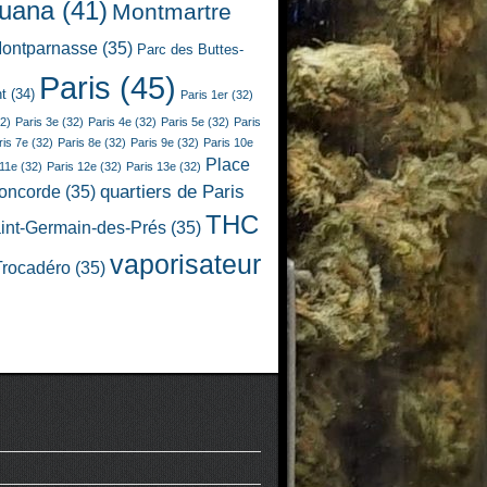
juana
(41)
Montmartre
ontparnasse
(35)
Parc des Buttes-
Paris
(45)
t
(34)
Paris 1er
(32)
2)
Paris 3e
(32)
Paris 4e
(32)
Paris 5e
(32)
Paris
ris 7e
(32)
Paris 8e
(32)
Paris 9e
(32)
Paris 10e
Place
 11e
(32)
Paris 12e
(32)
Paris 13e
(32)
quartiers de Paris
Concorde
(35)
THC
int-Germain-des-Prés
(35)
vaporisateur
Trocadéro
(35)