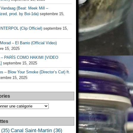
Vandaag (Beat: Meek Mill –
zed, prod. by Boi-1da)
septembre 15,
INTERPOL (Clip Officiel)
septembre 15,
Morad – El Barrio (Official Video)
re 15, 2025
– PARÍS COMO HAKIMI [VIDEO
]
septembre 15, 2025
s – Blow Your Smoke (Director’s Cut) ft.
tembre 15, 2025
ories
es
ttes
Canal Saint-Martin
(36)
(35)