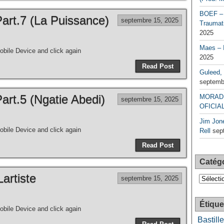
BOEF – 
t.7 (La Puissance)
septembre 15, 2025
Traumati
2025
Maes – 
bile Device and click again
2025
Read Post
Guleed, 
septemb
t.5 (Ngatie Abedi)
MORAD 
septembre 15, 2025
OFICIAL
Jim Jone
bile Device and click again
Rell
sep
Read Post
Catég
Lartiste
Catégori
septembre 15, 2025
Étique
bile Device and click again
Bastille