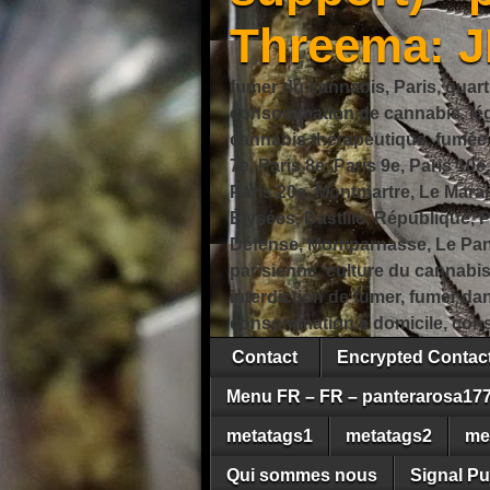
Threema: 
fumer du cannabis, Paris, quart
consommation de cannabis, légi
cannabis thérapeutique, fumée de
7e, Paris 8e, Paris 9e, Paris 10e
Paris 20e, Montmartre, Le Marais
Élysées, Bastille, République,
Défense, Montparnasse, Le Pant
parisienne, culture du cannabi
interdiction de fumer, fumer da
consommation à domicile, cons
Contact
Encrypted Conta
Menu FR – FR – panterarosa17
metatags1
metatags2
me
Qui sommes nous
Signal Pu