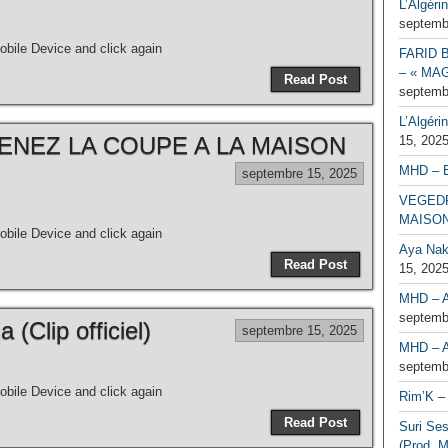
L’Algéri
septemb
bile Device and click again
FARID 
– « MAG
Read Post
septemb
L’Algéri
NEZ LA COUPE A LA MAISON
15, 202
MHD – 
septembre 15, 2025
VEGEDR
MAISO
bile Device and click again
Aya Naka
Read Post
15, 202
MHD – A
septemb
(Clip officiel)
septembre 15, 2025
MHD – A
septemb
bile Device and click again
Rim’K – 
Read Post
Suri Se
(Prod. M