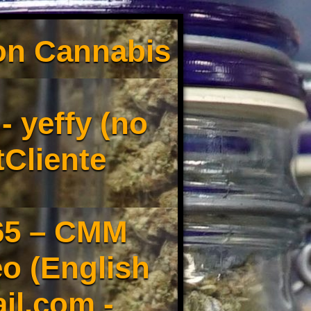
son Cannabis
 yeffy (no
tCliente
65 – CMM
o (English
il.com -