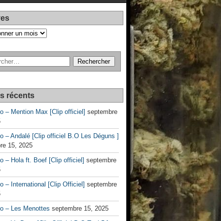
ves
es récents
no – Mention Max [Clip officiel]
septembre
5
no – Andalé [Clip officiel B.O Les Déguns ]
re 15, 2025
o – Hola ft. Boef [Clip officiel]
septembre
5
o – International [Clip Officiel]
septembre
5
no – Les Menottes
septembre 15, 2025