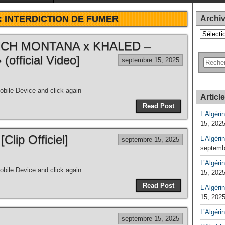
:
INTERDICTION DE FUMER
Archi
Archives
NCH MONTANA x KHALED –
fficial Video]
septembre 15, 2025
bile Device and click again
Articl
Read Post
L’Algéri
15, 202
Clip Officiel]
L’Algéri
septembre 15, 2025
septemb
L’Algérin
bile Device and click again
15, 202
Read Post
L’Algérin
15, 202
L’Algéri
septembre 15, 2025