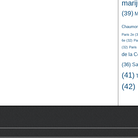
mari
(39)
M
Chaumon
Paris 2e
(3
6e
(32)
Pa
(32)
Paris
de la 
(36)
Sa
(41)
(42)