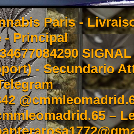
nnabis Paris - Livrai
 - Principal
4677084290 SIGNAL -
port) - Secundario At
Telegram
342 @cmmleomadrid.
mleomadrid.65 – Le
 panterarosa1772@gma