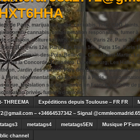
JHXT6HHA
iers de Paris, marijuana, herbe, cannabis, THC, CBD, joints,
slation du cannabis, consommation responsable, fumer à Pa
 cannabis, culture urbaine, Paris 1er, Paris 2e, Paris 3e, Pa
, Paris 11e, Paris 12e, Paris 13e, Paris 14e, Paris 15e, Paris 1
, Saint-Germain-des-Prés, Belleville, Canal Saint-Martin, Le
 Place de la Concorde, Trocadéro, Luxembourg, Les Halles, 
héon, Jardin des Plantes, Parc des Buttes-Chaumont, Pari
s à Paris, réglementation du cannabis à Paris, consommatio
ns la rue, législation sur le cannabis en France, contrôle d
ommation privée, fumer à domicile,
ct- THREEMA
Expéditions depuis Toulouse – FR FR
72@gmail.com – +34664537342 – Signal @cmmleomadrid.6
tatags3
metatags4
metatags5EN
Musique P’Fume
blic channel