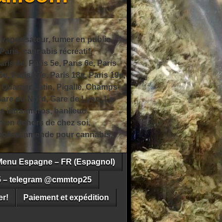
 vaporisateur, fumer en public,
ris, cannabis récréatif,
ris 4e, Paris 5e, Paris 6e, Paris
6e, Paris 17e, Paris 18e, Paris 19e,
 Quartier Latin, Pigalle, Champs-
Gare du Nord, Gare de Lyon, La
s intra-muros, banlieue
n en dehors de chez soi,
e police, amende pour cannabis,
Menu Espagne – FR (Espagnol)
5 – telegram @cmmtop25
r!
Paiement et expédition