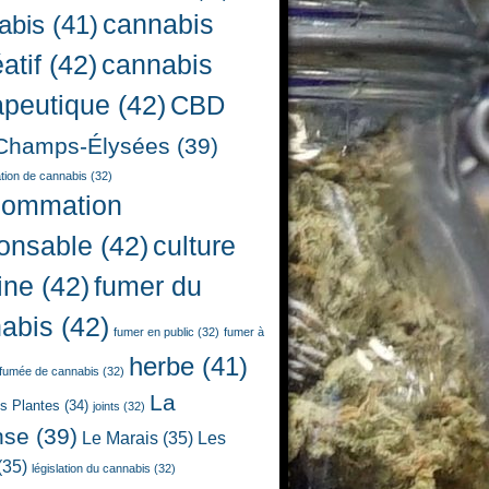
cannabis
abis
(41)
atif
(42)
cannabis
apeutique
(42)
CBD
Champs-Élysées
(39)
ion de cannabis
(32)
sommation
onsable
(42)
culture
ine
(42)
fumer du
abis
(42)
fumer en public
(32)
fumer à
herbe
(41)
fumée de cannabis
(32)
La
es Plantes
(34)
joints
(32)
nse
(39)
Le Marais
(35)
Les
(35)
législation du cannabis
(32)