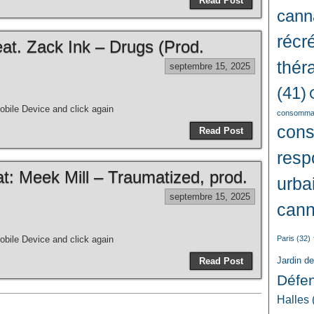
Read Post
cann
récré
at. Zack Ink – Drugs (Prod.
thér
septembre 15, 2025
(41)
bile Device and click again
consommat
con
Read Post
resp
: Meek Mill – Traumatized, prod.
urba
septembre 15, 2025
cann
bile Device and click again
Paris
(32)
Jardin d
Read Post
Défe
Halles