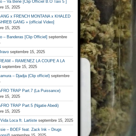
no – Va Bene [Clip Officiel B.O Taxi 5 ]
re 15, 2025
BANG x FRENCH MONTANA x KHALED
HREB GANG » (official Video]
re 15, 2025
no – Banderas [Clip Officiel]
septembre
5
Bravo
septembre 15, 2025
EAM – RAMENEZ LA COUPE A LA
N
septembre 15, 2025
mura – Djadja (Clip officiel)
septembre
5
FRO TRAP Part.7 (La Puissance)
re 15, 2025
FRO TRAP Part.5 (Ngatie Abedi)
re 15, 2025
Vida Loca ft. Lartiste
septembre 15, 2025
ssie – BOEF feat. Zack Ink – Drugs
onsif)
septembre 15, 2025