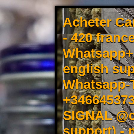
Acheter Ca
- 420 france
Whatsapp+3
english sup
Whatsapp-
+34664537
SIGNAL @cm
support) -