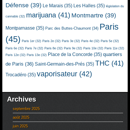
Défense
(39)
Le Marais
(35)
Les Halles
(35)
législation du
marijuana
(41)
Montmartre
(39)
cannabis
(32)
Paris
Montparnasse
(35)
Parc des Buttes-Chaumont
(34)
(45)
Paris 1er
(32)
Paris 2e
(32)
Paris 3e
(32)
Paris 4e
(32)
Paris 5e
(32)
Paris 6e
(32)
Paris 7e
(32)
Paris 8e
(32)
Paris 9e
(32)
Paris 10e
(32)
Paris 11e
(32)
quartiers
Place de la Concorde
(35)
Paris 12e
(32)
Paris 13e
(32)
THC
(41)
de Paris
(36)
Saint-Germain-des-Prés
(35)
vaporisateur
(42)
Trocadéro
(35)
Archives
septembre 2025
août 2025
juin 2025