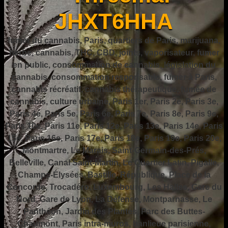
JHXT6HHA
fumer du cannabis, Paris, quartiers de Paris, marijuana,
herbe, cannabis, THC, CBD, joints, vaporisateur, fumer
en public, consommation de cannabis, législation du
cannabis, consommation responsable, fumer à Paris,
cannabis récréatif, cannabis thérapeutique, fumée de
cannabis, culture urbaine, Paris 1er, Paris 2e, Paris 3e,
Paris 4e, Paris 5e, Paris 6e, Paris 7e, Paris 8e, Paris 9e,
Paris 10e, Paris 11e, Paris 12e, Paris 13e, Paris 14e, Paris
15e, Paris 16e, Paris 17e, Paris 18e, Paris 19e, Paris 20e,
Montmartre, Le Marais, Saint-Germain-des-Prés,
Belleville, Canal Saint-Martin, Le Quartier Latin, Pigalle,
Champs-Élysées, Bastille, République, Place de la
Concorde, Trocadéro, Luxembourg, Les Halles, Gare du
Nord, Gare de Lyon, La Défense, Montparnasse, Le
Panthéon, Jardin des Plantes, Parc des Buttes-
Chaumont, Paris intra-muros, banlieue parisienne,