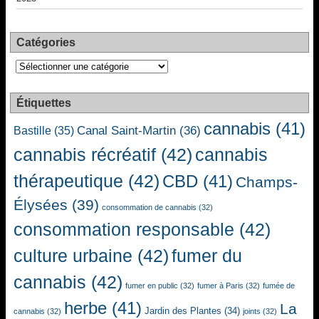
Catégories
Catégories
Étiquettes
cannabis
(41)
Canal Saint-Martin
(36)
Bastille
(35)
cannabis récréatif
(42)
cannabis
thérapeutique
(42)
CBD
(41)
Champs-
Élysées
(39)
consommation de cannabis
(32)
consommation responsable
(42)
culture urbaine
(42)
fumer du
cannabis
(42)
fumer en public
(32)
fumer à Paris
(32)
fumée de
herbe
(41)
La
Jardin des Plantes
(34)
cannabis
(32)
joints
(32)