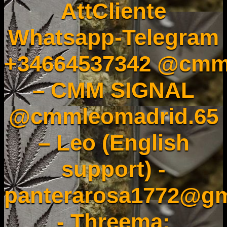
AttCliente
Whatsapp-Telegram
+34664537342 @cmm
– CMM SIGNAL
@cmmleomadrid.65
– Leo (English
support) -
panterarosa1772@gm
- Threema: