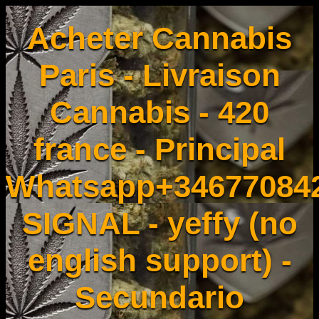
Acheter Cannabis
Paris - Livraison
Cannabis - 420
france - Principal
Whatsapp+34677084
SIGNAL - yeffy (no
english support) -
Secundario