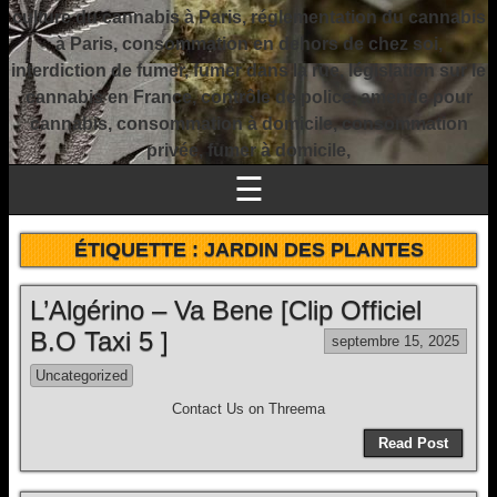
culture du cannabis à Paris, réglementation du cannabis
à Paris, consommation en dehors de chez soi,
interdiction de fumer, fumer dans la rue, législation sur le
cannabis en France, contrôle de police, amende pour
cannabis, consommation à domicile, consommation
privée, fumer à domicile,
☰
ÉTIQUETTE :
JARDIN DES PLANTES
L’Algérino – Va Bene [Clip Officiel
B.O Taxi 5 ]
septembre 15, 2025
Uncategorized
Contact Us on Threema
Read Post