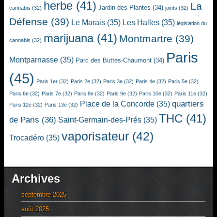
herbe
(41)
La
Jardin des Plantes
(34)
cannabis
(32)
joints
(32)
Défense
(39)
Le Marais
(35)
Les Halles
(35)
législation du
marijuana
(41)
Montmartre
(39)
cannabis
(32)
Paris
Montparnasse
(35)
Parc des Buttes-Chaumont
(34)
(45)
Paris 1er
(32)
Paris 2e
(32)
Paris 3e
(32)
Paris 4e
(32)
Paris 5e
(32)
Paris 6e
(32)
Paris 7e
(32)
Paris 8e
(32)
Paris 9e
(32)
Paris 10e
(32)
Paris 11e
(32)
quartiers
Place de la Concorde
(35)
Paris 12e
(32)
Paris 13e
(32)
THC
(41)
de Paris
(36)
Saint-Germain-des-Prés
(35)
vaporisateur
(42)
Trocadéro
(35)
Archives
septembre 2025
août 2025