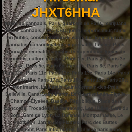
JHXT6HHA
fumer du cannabis, Paris, quartiers de Paris, marijuana,
herbe, cannabis, THC, CBD, joints, vaporisateur, fumer
en public, consommation de cannabis, législation du
cannabis, consommation responsable, fumer à Paris,
cannabis récréatif, cannabis thérapeutique, fumée de
cannabis, culture urbaine, Paris 1er, Paris 2e, Paris 3e,
Paris 4e, Paris 5e, Paris 6e, Paris 7e, Paris 8e, Paris 9e,
Paris 10e, Paris 11e, Paris 12e, Paris 13e, Paris 14e, Paris
15e, Paris 16e, Paris 17e, Paris 18e, Paris 19e, Paris 20e,
Montmartre, Le Marais, Saint-Germain-des-Prés,
Belleville, Canal Saint-Martin, Le Quartier Latin, Pigalle,
Champs-Élysées, Bastille, République, Place de la
Concorde, Trocadéro, Luxembourg, Les Halles, Gare du
Nord, Gare de Lyon, La Défense, Montparnasse, Le
Panthéon, Jardin des Plantes, Parc des Buttes-
Chaumont, Paris intra-muros, banlieue parisienne,