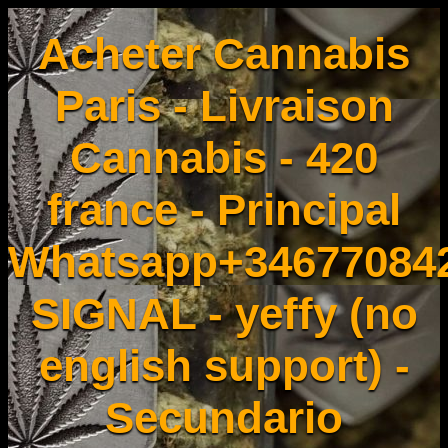
Acheter Cannabis
Paris - Livraison
Cannabis - 420
france - Principal
Whatsapp+34677084
SIGNAL - yeffy (no
english support) -
Secundario