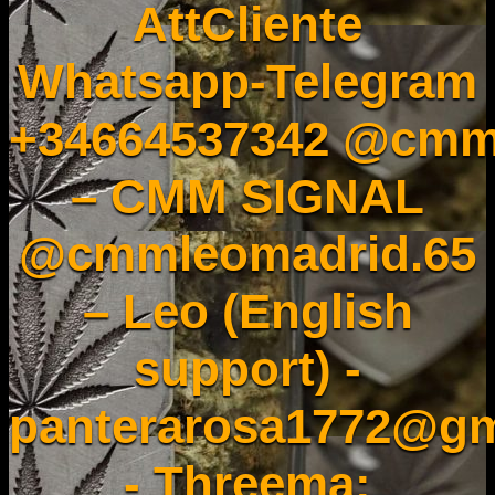
AttCliente
Whatsapp-Telegram
+34664537342 @cmm
– CMM SIGNAL
@cmmleomadrid.65
– Leo (English
support) -
panterarosa1772@gm
- Threema: