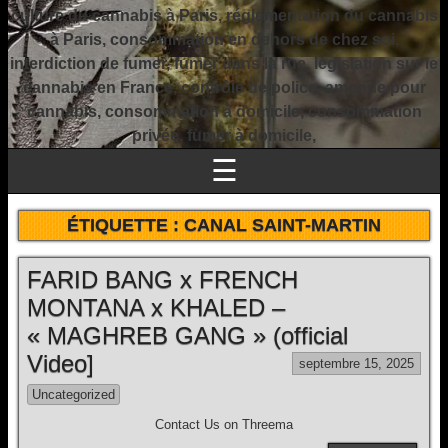
culture du cannabis à Paris, réglementation du cannabis
à Paris, consommation en dehors de chez soi,
interdiction de fumer, fumer dans la rue, législation sur le
cannabis en France, contrôle de police, amende pour
cannabis, consommation à domicile, consommation
privée, fumer à domicile,
☰
ÉTIQUETTE :
CANAL SAINT-MARTIN
FARID BANG x FRENCH
MONTANA x KHALED –
« MAGHREB GANG » (official
Video]
septembre 15, 2025
Uncategorized
Contact Us on Threema