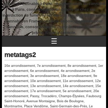
culture du cannabis à Paris, réglementation du cannabis
à Paris, consommation en dehors de chez soi,
interdiction de fumer, fumer dans la rue, législation sur le
cannabis en France, contrôle de police, amende pour
cannabis, consommation à domicile, consommation
privée, fumer à domicile,
☰
metatags2
16e arrondissement, 7e arrondissement, 8e arrondissement, 1er
arrondissement, 6e arrondissement, 4e arrondissement, 2e
arrondissement, 3e arrondissement, 18e arrondissement, 9e
arrondissement, 10e arrondissement, 11e arrondissement, 12e
arrondissement, 13e arrondissement, 14e arrondissement, 15e
arrondissement, 17e arrondissement, 5e arrondissement, 20e
arrondissement, Passy, Trocadéro, Champs-Élysées, Faubourg
Saint-Honoré, Avenue Montaigne, Bois de Boulogne,
Montmartre, Place Vendôme, Saint-Germain-des-Prés, Le