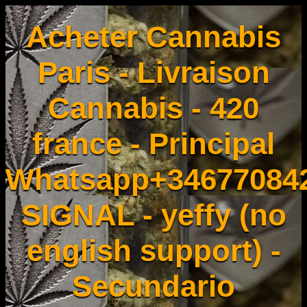
Acheter Cannabis
Paris - Livraison
Cannabis - 420
france - Principal
Whatsapp+34677084
SIGNAL - yeffy (no
english support) -
Secundario