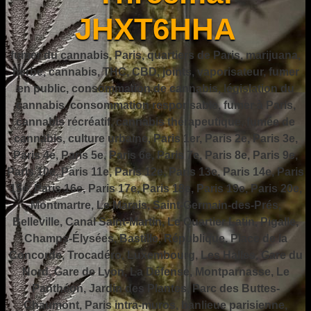
JHXT6HHA
fumer du cannabis, Paris, quartiers de Paris, marijuana,
herbe, cannabis, THC, CBD, joints, vaporisateur, fumer
en public, consommation de cannabis, législation du
cannabis, consommation responsable, fumer à Paris,
cannabis récréatif, cannabis thérapeutique, fumée de
cannabis, culture urbaine, Paris 1er, Paris 2e, Paris 3e,
Paris 4e, Paris 5e, Paris 6e, Paris 7e, Paris 8e, Paris 9e,
Paris 10e, Paris 11e, Paris 12e, Paris 13e, Paris 14e, Paris
15e, Paris 16e, Paris 17e, Paris 18e, Paris 19e, Paris 20e,
Montmartre, Le Marais, Saint-Germain-des-Prés,
Belleville, Canal Saint-Martin, Le Quartier Latin, Pigalle,
Champs-Élysées, Bastille, République, Place de la
Concorde, Trocadéro, Luxembourg, Les Halles, Gare du
Nord, Gare de Lyon, La Défense, Montparnasse, Le
Panthéon, Jardin des Plantes, Parc des Buttes-
Chaumont, Paris intra-muros, banlieue parisienne,