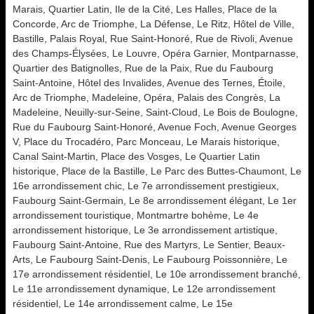
Marais, Quartier Latin, Ile de la Cité, Les Halles, Place de la
Concorde, Arc de Triomphe, La Défense, Le Ritz, Hôtel de Ville,
Bastille, Palais Royal, Rue Saint-Honoré, Rue de Rivoli, Avenue
des Champs-Élysées, Le Louvre, Opéra Garnier, Montparnasse,
Quartier des Batignolles, Rue de la Paix, Rue du Faubourg
Saint-Antoine, Hôtel des Invalides, Avenue des Ternes, Étoile,
Arc de Triomphe, Madeleine, Opéra, Palais des Congrès, La
Madeleine, Neuilly-sur-Seine, Saint-Cloud, Le Bois de Boulogne,
Rue du Faubourg Saint-Honoré, Avenue Foch, Avenue Georges
V, Place du Trocadéro, Parc Monceau, Le Marais historique,
Canal Saint-Martin, Place des Vosges, Le Quartier Latin
historique, Place de la Bastille, Le Parc des Buttes-Chaumont, Le
16e arrondissement chic, Le 7e arrondissement prestigieux,
Faubourg Saint-Germain, Le 8e arrondissement élégant, Le 1er
arrondissement touristique, Montmartre bohème, Le 4e
arrondissement historique, Le 3e arrondissement artistique,
Faubourg Saint-Antoine, Rue des Martyrs, Le Sentier, Beaux-
Arts, Le Faubourg Saint-Denis, Le Faubourg Poissonnière, Le
17e arrondissement résidentiel, Le 10e arrondissement branché,
Le 11e arrondissement dynamique, Le 12e arrondissement
résidentiel, Le 14e arrondissement calme, Le 15e