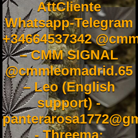
AttCliente
Whatsapp-Telegram
+34664537342 @cmm
– CMM SIGNAL
@cmmleomadrid.65
– Leo (English
support) -
panterarosa1772@gm
- Threema: