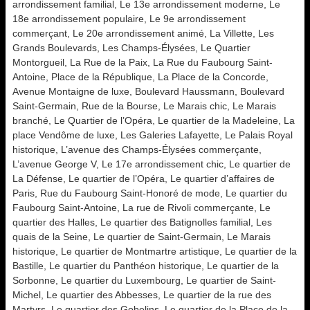
arrondissement familial, Le 13e arrondissement moderne, Le
18e arrondissement populaire, Le 9e arrondissement
commerçant, Le 20e arrondissement animé, La Villette, Les
Grands Boulevards, Les Champs-Élysées, Le Quartier
Montorgueil, La Rue de la Paix, La Rue du Faubourg Saint-
Antoine, Place de la République, La Place de la Concorde,
Avenue Montaigne de luxe, Boulevard Haussmann, Boulevard
Saint-Germain, Rue de la Bourse, Le Marais chic, Le Marais
branché, Le Quartier de l’Opéra, Le quartier de la Madeleine, La
place Vendôme de luxe, Les Galeries Lafayette, Le Palais Royal
historique, L’avenue des Champs-Élysées commerçante,
L’avenue George V, Le 17e arrondissement chic, Le quartier de
La Défense, Le quartier de l’Opéra, Le quartier d’affaires de
Paris, Rue du Faubourg Saint-Honoré de mode, Le quartier du
Faubourg Saint-Antoine, La rue de Rivoli commerçante, Le
quartier des Halles, Le quartier des Batignolles familial, Les
quais de la Seine, Le quartier de Saint-Germain, Le Marais
historique, Le quartier de Montmartre artistique, Le quartier de la
Bastille, Le quartier du Panthéon historique, Le quartier de la
Sorbonne, Le quartier du Luxembourg, Le quartier de Saint-
Michel, Le quartier des Abbesses, Le quartier de la rue des
Martyrs, Le quartier des Gobelins, Le quartier de la Place de la