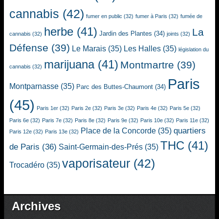
cannabis
(42)
fumer en public
(32)
fumer à Paris
(32)
fumée de
herbe
(41)
La
Jardin des Plantes
(34)
cannabis
(32)
joints
(32)
Défense
(39)
Le Marais
(35)
Les Halles
(35)
législation du
marijuana
(41)
Montmartre
(39)
cannabis
(32)
Paris
Montparnasse
(35)
Parc des Buttes-Chaumont
(34)
(45)
Paris 1er
(32)
Paris 2e
(32)
Paris 3e
(32)
Paris 4e
(32)
Paris 5e
(32)
Paris 6e
(32)
Paris 7e
(32)
Paris 8e
(32)
Paris 9e
(32)
Paris 10e
(32)
Paris 11e
(32)
quartiers
Place de la Concorde
(35)
Paris 12e
(32)
Paris 13e
(32)
THC
(41)
de Paris
(36)
Saint-Germain-des-Prés
(35)
vaporisateur
(42)
Trocadéro
(35)
Archives