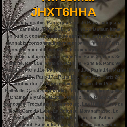
JHXT6HHA
fumer du cannabis, Paris, quartiers de Paris, marijuana,
herbe, cannabis, THC, CBD, joints, vaporisateur, fumer
en public, consommation de cannabis, législation du
cannabis, consommation responsable, fumer à Paris,
cannabis récréatif, cannabis thérapeutique, fumée de
cannabis, culture urbaine, Paris 1er, Paris 2e, Paris 3e,
Paris 4e, Paris 5e, Paris 6e, Paris 7e, Paris 8e, Paris 9e,
Paris 10e, Paris 11e, Paris 12e, Paris 13e, Paris 14e, Paris
15e, Paris 16e, Paris 17e, Paris 18e, Paris 19e, Paris 20e,
Montmartre, Le Marais, Saint-Germain-des-Prés,
Belleville, Canal Saint-Martin, Le Quartier Latin, Pigalle,
Champs-Élysées, Bastille, République, Place de la
Concorde, Trocadéro, Luxembourg, Les Halles, Gare du
Nord, Gare de Lyon, La Défense, Montparnasse, Le
Panthéon, Jardin des Plantes, Parc des Buttes-
Chaumont, Paris intra-muros, banlieue parisienne,