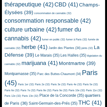
thérapeutique
(42)
CBD
(41)
Champs-
Élysées
(39)
consommation de cannabis
(32)
consommation responsable
(42)
culture urbaine
(42)
fumer du
cannabis
(42)
fumer en public
(32)
fumer à Paris
(32)
fumée de
herbe
(41)
La
Jardin des Plantes
(34)
cannabis
(32)
joints
(32)
Défense
(39)
Le Marais
(35)
Les Halles
(35)
législation du
marijuana
(41)
Montmartre
(39)
cannabis
(32)
Paris
Montparnasse
(35)
Parc des Buttes-Chaumont
(34)
(45)
Paris 1er
(32)
Paris 2e
(32)
Paris 3e
(32)
Paris 4e
(32)
Paris 5e
(32)
Paris 6e
(32)
Paris 7e
(32)
Paris 8e
(32)
Paris 9e
(32)
Paris 10e
(32)
Paris 11e
(32)
quartiers
Place de la Concorde
(35)
Paris 12e
(32)
Paris 13e
(32)
THC
(41)
de Paris
(36)
Saint-Germain-des-Prés
(35)