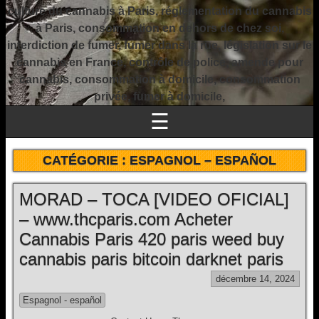
culture du cannabis à Paris, réglementation du cannabis
à Paris, consommation en dehors de chez soi,
interdiction de fumer, fumer dans la rue, législation sur le
cannabis en France, contrôle de police, amende pour
cannabis, consommation à domicile, consommation
privée, fumer à domicile,
☰
CATÉGORIE :
ESPAGNOL – ESPAÑOL
MORAD – TOCA [VIDEO OFICIAL]
– www.thcparis.com Acheter
Cannabis Paris 420 paris weed buy
cannabis paris bitcoin darknet paris
décembre 14, 2024
Espagnol - español