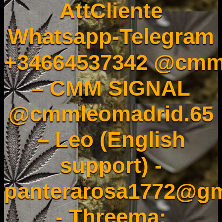
AttCliente
Whatsapp-Telegram
+34664537342 @cmm
– CMM SIGNAL
@cmmleomadrid.65
– Leo (English
support) -
panterarosa1772@gm
- Threema: