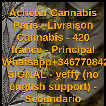
Acheter Cannabis
Paris - Livraison
Cannabis - 420
france - Principal
Whatsapp+34677084
SIGNAL - yeffy (no
english support) -
Secundario