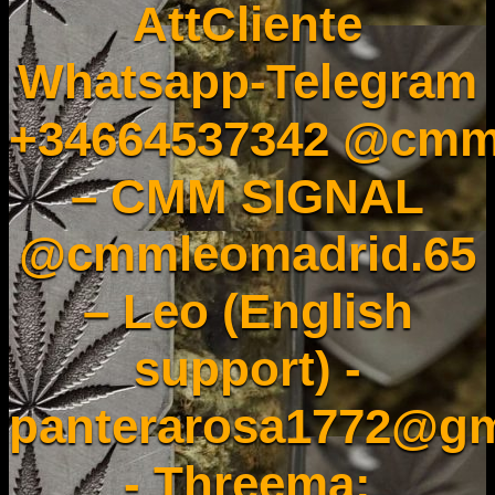
AttCliente
Whatsapp-Telegram
+34664537342 @cmm
– CMM SIGNAL
@cmmleomadrid.65
– Leo (English
support) -
panterarosa1772@gm
- Threema: