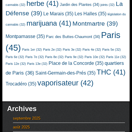
herbe
(41)
La
Jardin des Plantes
(34)
cannabis
(32)
joints
(32)
Défense
(39)
Le Marais
(35)
Les Halles
(35)
législation du
marijuana
(41)
Montmartre
(39)
cannabis
(32)
Paris
Montparnasse
(35)
Parc des Buttes-Chaumont
(34)
(45)
Paris 1er
(32)
Paris 2e
(32)
Paris 3e
(32)
Paris 4e
(32)
Paris 5e
(32)
Paris 6e
(32)
Paris 7e
(32)
Paris 8e
(32)
Paris 9e
(32)
Paris 10e
(32)
Paris 11e
(32)
quartiers
Place de la Concorde
(35)
Paris 12e
(32)
Paris 13e
(32)
THC
(41)
de Paris
(36)
Saint-Germain-des-Prés
(35)
vaporisateur
(42)
Trocadéro
(35)
Archives
septembre 2025
août 2025