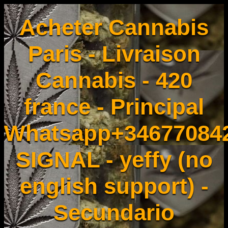
Acheter Cannabis
Paris - Livraison
Cannabis - 420
france - Principal
Whatsapp+34677084
SIGNAL - yeffy (no
english support) -
Secundario