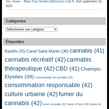
Jim Jones – Blow Your Smoke (Director’s Cut) ft. Rell
septembre 15,
2025
Catégories
Catégories
Étiquettes
cannabis
(41)
Canal Saint-Martin
(36)
Bastille
(35)
cannabis récréatif
(42)
cannabis
thérapeutique
(42)
CBD
(41)
Champs-
Élysées
(39)
consommation de cannabis
(32)
consommation responsable
(42)
culture urbaine
(42)
fumer du
cannabis
(42)
fumer en public
(32)
fumer à Paris
(32)
fumée de