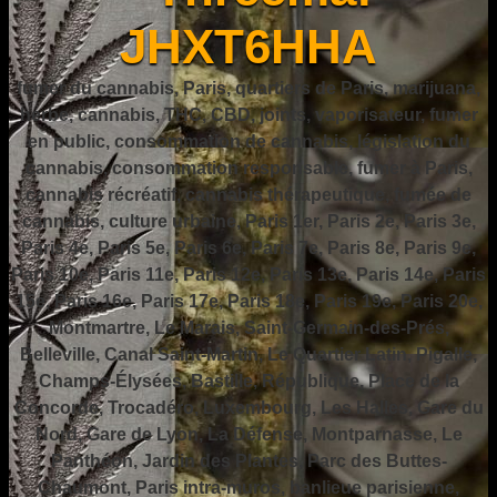
JHXT6HHA
fumer du cannabis, Paris, quartiers de Paris, marijuana,
herbe, cannabis, THC, CBD, joints, vaporisateur, fumer
en public, consommation de cannabis, législation du
cannabis, consommation responsable, fumer à Paris,
cannabis récréatif, cannabis thérapeutique, fumée de
cannabis, culture urbaine, Paris 1er, Paris 2e, Paris 3e,
Paris 4e, Paris 5e, Paris 6e, Paris 7e, Paris 8e, Paris 9e,
Paris 10e, Paris 11e, Paris 12e, Paris 13e, Paris 14e, Paris
15e, Paris 16e, Paris 17e, Paris 18e, Paris 19e, Paris 20e,
Montmartre, Le Marais, Saint-Germain-des-Prés,
Belleville, Canal Saint-Martin, Le Quartier Latin, Pigalle,
Champs-Élysées, Bastille, République, Place de la
Concorde, Trocadéro, Luxembourg, Les Halles, Gare du
Nord, Gare de Lyon, La Défense, Montparnasse, Le
Panthéon, Jardin des Plantes, Parc des Buttes-
Chaumont, Paris intra-muros, banlieue parisienne,