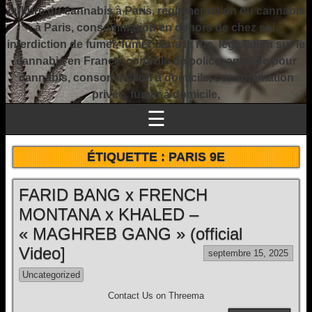
culture du cannabis à Paris, réglementation du cannabis
à Paris, consommation en dehors de chez soi,
interdiction de fumer, fumer dans la rue, législation sur le
cannabis en France, contrôle de police, amende pour
cannabis, consommation à domicile, consommation
privée, fumer à domicile,
☰
ÉTIQUETTE :
PARIS 9E
FARID BANG x FRENCH
MONTANA x KHALED –
« MAGHREB GANG » (official
Video]
septembre 15, 2025
Uncategorized
Contact Us on Threema