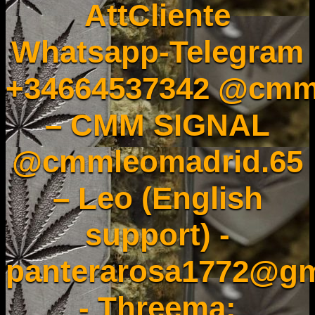
AttCliente
Whatsapp-Telegram
+34664537342 @cmm
– CMM SIGNAL
@cmmleomadrid.65
– Leo (English
support) -
panterarosa1772@gm
- Threema: