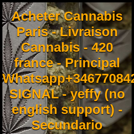
Acheter Cannabis
Paris - Livraison
Cannabis - 420
france - Principal
Whatsapp+34677084
SIGNAL - yeffy (no
english support) -
Secundario