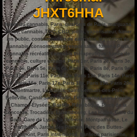
JHXT6HHA
fumer du cannabis, Paris, quartiers de Paris, marijuana,
herbe, cannabis, THC, CBD, joints, vaporisateur, fumer
en public, consommation de cannabis, législation du
cannabis, consommation responsable, fumer à Paris,
cannabis récréatif, cannabis thérapeutique, fumée de
cannabis, culture urbaine, Paris 1er, Paris 2e, Paris 3e,
Paris 4e, Paris 5e, Paris 6e, Paris 7e, Paris 8e, Paris 9e,
Paris 10e, Paris 11e, Paris 12e, Paris 13e, Paris 14e, Paris
15e, Paris 16e, Paris 17e, Paris 18e, Paris 19e, Paris 20e,
Montmartre, Le Marais, Saint-Germain-des-Prés,
Belleville, Canal Saint-Martin, Le Quartier Latin, Pigalle,
Champs-Élysées, Bastille, République, Place de la
Concorde, Trocadéro, Luxembourg, Les Halles, Gare du
Nord, Gare de Lyon, La Défense, Montparnasse, Le
Panthéon, Jardin des Plantes, Parc des Buttes-
Chaumont, Paris intra-muros, banlieue parisienne,