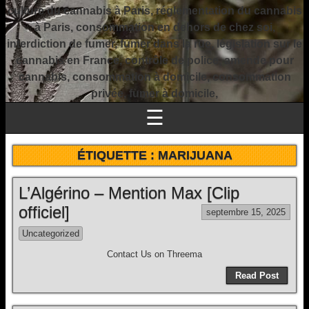
culture du cannabis à Paris, réglementation du cannabis
à Paris, consommation en dehors de chez soi,
interdiction de fumer, fumer dans la rue, législation sur le
cannabis en France, contrôle de police, amende pour
cannabis, consommation à domicile, consommation
privée, fumer à domicile,
☰
ÉTIQUETTE :
MARIJUANA
L’Algérino – Mention Max [Clip
officiel]
septembre 15, 2025
Uncategorized
Contact Us on Threema
Read Post