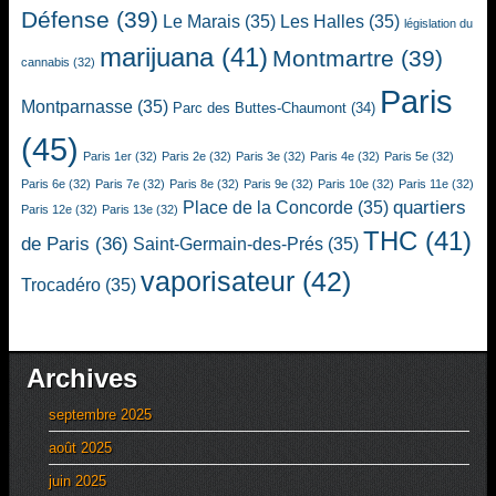
Défense
(39)
Le Marais
(35)
Les Halles
(35)
législation du
marijuana
(41)
Montmartre
(39)
cannabis
(32)
Paris
Montparnasse
(35)
Parc des Buttes-Chaumont
(34)
(45)
Paris 1er
(32)
Paris 2e
(32)
Paris 3e
(32)
Paris 4e
(32)
Paris 5e
(32)
Paris 6e
(32)
Paris 7e
(32)
Paris 8e
(32)
Paris 9e
(32)
Paris 10e
(32)
Paris 11e
(32)
quartiers
Place de la Concorde
(35)
Paris 12e
(32)
Paris 13e
(32)
THC
(41)
de Paris
(36)
Saint-Germain-des-Prés
(35)
vaporisateur
(42)
Trocadéro
(35)
Archives
septembre 2025
août 2025
juin 2025