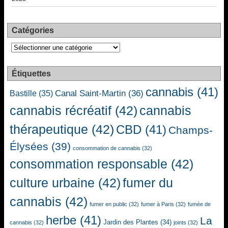
Catégories
Catégories
Étiquettes
cannabis
(41)
Canal Saint-Martin
(36)
Bastille
(35)
cannabis récréatif
(42)
cannabis
thérapeutique
(42)
CBD
(41)
Champs-
Élysées
(39)
consommation de cannabis
(32)
consommation responsable
(42)
culture urbaine
(42)
fumer du
cannabis
(42)
fumer en public
(32)
fumer à Paris
(32)
fumée de
herbe
(41)
La
Jardin des Plantes
(34)
cannabis
(32)
joints
(32)