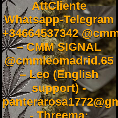
AttCliente
Whatsapp-Telegram
+34664537342 @cmm
– CMM SIGNAL
@cmmleomadrid.65
– Leo (English
support) -
panterarosa1772@gm
- Threema: