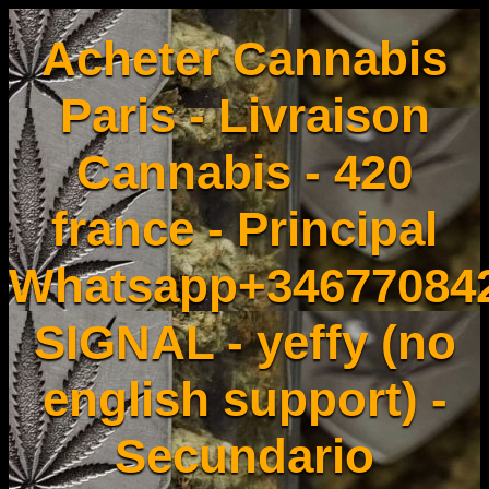
Acheter Cannabis
Paris - Livraison
Cannabis - 420
france - Principal
Whatsapp+34677084
SIGNAL - yeffy (no
english support) -
Secundario