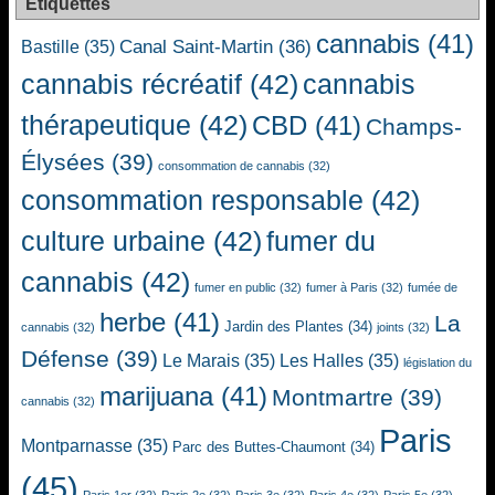
Étiquettes
cannabis
(41)
Canal Saint-Martin
(36)
Bastille
(35)
cannabis récréatif
(42)
cannabis
thérapeutique
(42)
CBD
(41)
Champs-
Élysées
(39)
consommation de cannabis
(32)
consommation responsable
(42)
culture urbaine
(42)
fumer du
cannabis
(42)
fumer en public
(32)
fumer à Paris
(32)
fumée de
herbe
(41)
La
Jardin des Plantes
(34)
cannabis
(32)
joints
(32)
Défense
(39)
Le Marais
(35)
Les Halles
(35)
législation du
marijuana
(41)
Montmartre
(39)
cannabis
(32)
Paris
Montparnasse
(35)
Parc des Buttes-Chaumont
(34)
(45)