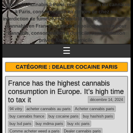
culture du cannabis à Paris, réglementation du cannabis
à Paris, consommation en dehors de chez soi,
interdiction de fumer, fumer dans la rue, législation sur le
cannabis en France, contrôle de police, amende pour
cannabis, consommation à domicile, consommation
privée, fumer à domicile,
☰
CATÉGORIE :
DEALER COCAINE PARIS
France has the highest cannabis
consumption in Europe. It’s high time
to tax it
décembre 14, 2024
94 vitry
acheter cannabis au paris
Acheter cannabis paris
buy cannabis france
buy cocaine paris
buy hashish paris
buy lsd paris
buy mdma paris
buy xtc paris
Comme acheter weed a paris
Dealer cannabis paris