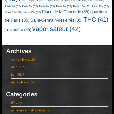
Paris 1er
(32)
Paris 2e
(32)
Paris 3e
(32)
Paris 4e
(32)
Paris 5e
(32)
Paris 6e
(32)
Paris 7e
(32)
Paris 8e
(32)
Paris 9e
(32)
Paris 10e
(32)
Paris 11e
(32)
quartiers
Place de la Concorde
(35)
Paris 12e
(32)
Paris 13e
(32)
THC
(41)
de Paris
(36)
Saint-Germain-des-Prés
(35)
vaporisateur
(42)
Trocadéro
(35)
Archives
septembre 2025
août 2025
juin 2025
décembre 2024
Categories
94 vitry
acheter cannabis au paris