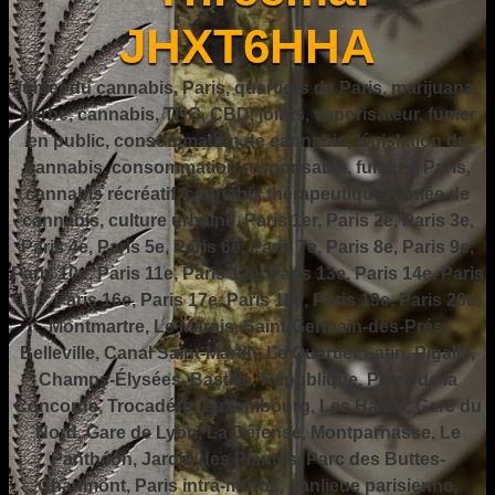
JHXT6HHA
fumer du cannabis, Paris, quartiers de Paris, marijuana,
herbe, cannabis, THC, CBD, joints, vaporisateur, fumer
en public, consommation de cannabis, législation du
cannabis, consommation responsable, fumer à Paris,
cannabis récréatif, cannabis thérapeutique, fumée de
cannabis, culture urbaine, Paris 1er, Paris 2e, Paris 3e,
Paris 4e, Paris 5e, Paris 6e, Paris 7e, Paris 8e, Paris 9e,
Paris 10e, Paris 11e, Paris 12e, Paris 13e, Paris 14e, Paris
15e, Paris 16e, Paris 17e, Paris 18e, Paris 19e, Paris 20e,
Montmartre, Le Marais, Saint-Germain-des-Prés,
Belleville, Canal Saint-Martin, Le Quartier Latin, Pigalle,
Champs-Élysées, Bastille, République, Place de la
Concorde, Trocadéro, Luxembourg, Les Halles, Gare du
Nord, Gare de Lyon, La Défense, Montparnasse, Le
Panthéon, Jardin des Plantes, Parc des Buttes-
Chaumont, Paris intra-muros, banlieue parisienne,