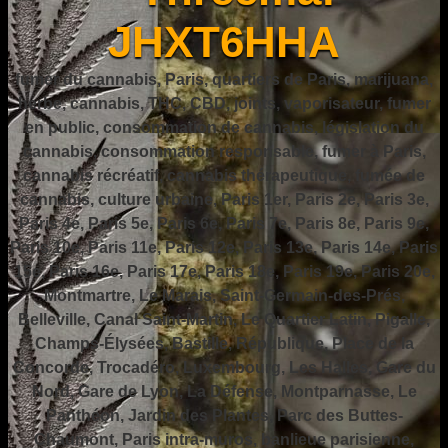
JHXT6HHA
fumer du cannabis, Paris, quartiers de Paris, marijuana,
herbe, cannabis, THC, CBD, joints, vaporisateur, fumer
en public, consommation de cannabis, législation du
cannabis, consommation responsable, fumer à Paris,
cannabis récréatif, cannabis thérapeutique, fumée de
cannabis, culture urbaine, Paris 1er, Paris 2e, Paris 3e,
Paris 4e, Paris 5e, Paris 6e, Paris 7e, Paris 8e, Paris 9e,
Paris 10e, Paris 11e, Paris 12e, Paris 13e, Paris 14e, Paris
15e, Paris 16e, Paris 17e, Paris 18e, Paris 19e, Paris 20e,
Montmartre, Le Marais, Saint-Germain-des-Prés,
Belleville, Canal Saint-Martin, Le Quartier Latin, Pigalle,
Champs-Élysées, Bastille, République, Place de la
Concorde, Trocadéro, Luxembourg, Les Halles, Gare du
Nord, Gare de Lyon, La Défense, Montparnasse, Le
Panthéon, Jardin des Plantes, Parc des Buttes-
Chaumont, Paris intra-muros, banlieue parisienne,