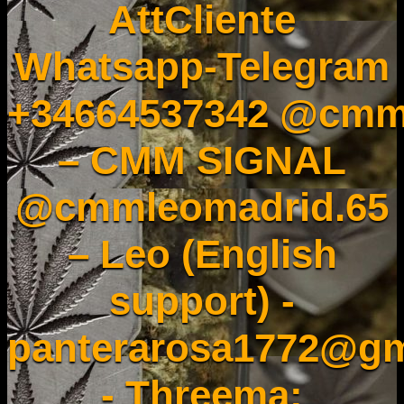
AttCliente
Whatsapp-Telegram
+34664537342 @cmm
– CMM SIGNAL
@cmmleomadrid.65
– Leo (English
support) -
panterarosa1772@gm
- Threema: