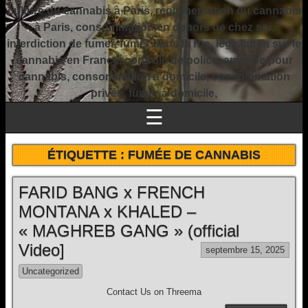
culture du cannabis à Paris, réglementation du cannabis
à Paris, consommation en dehors de chez soi,
interdiction de fumer, fumer dans la rue, législation sur le
cannabis en France, contrôle de police, amende pour
cannabis, consommation à domicile, consommation
privée, fumer à domicile,
☰
ÉTIQUETTE :
FUMÉE DE CANNABIS
FARID BANG x FRENCH
MONTANA x KHALED –
« MAGHREB GANG » (official
Video]
septembre 15, 2025
Uncategorized
Contact Us on Threema