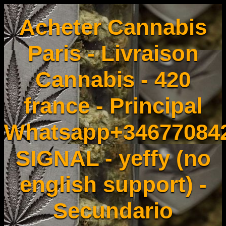
Acheter Cannabis
Paris - Livraison
Cannabis - 420
france - Principal
Whatsapp+34677084
SIGNAL - yeffy (no
english support) -
Secundario