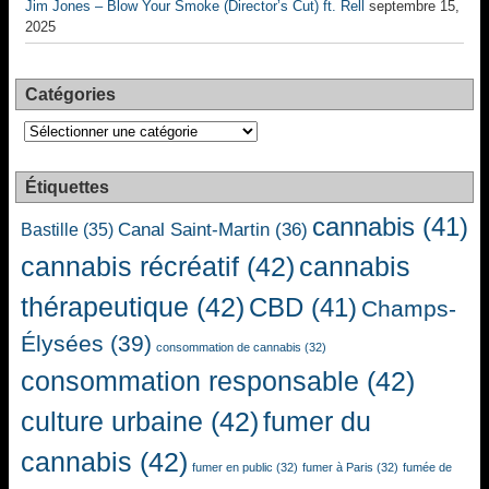
Jim Jones – Blow Your Smoke (Director’s Cut) ft. Rell
septembre 15,
2025
Catégories
Catégories
Étiquettes
cannabis
(41)
Canal Saint-Martin
(36)
Bastille
(35)
cannabis récréatif
(42)
cannabis
thérapeutique
(42)
CBD
(41)
Champs-
Élysées
(39)
consommation de cannabis
(32)
consommation responsable
(42)
culture urbaine
(42)
fumer du
cannabis
(42)
fumer en public
(32)
fumer à Paris
(32)
fumée de