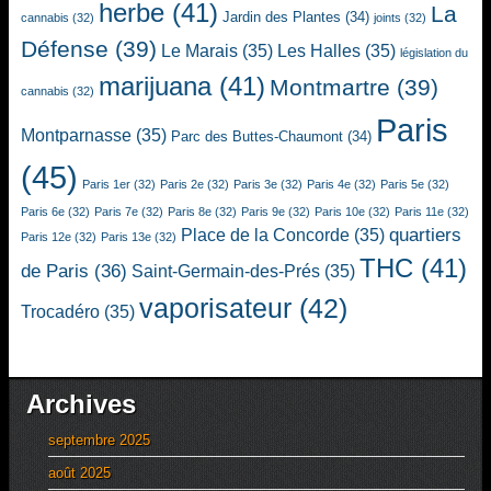
herbe
(41)
La
Jardin des Plantes
(34)
cannabis
(32)
joints
(32)
Défense
(39)
Le Marais
(35)
Les Halles
(35)
législation du
marijuana
(41)
Montmartre
(39)
cannabis
(32)
Paris
Montparnasse
(35)
Parc des Buttes-Chaumont
(34)
(45)
Paris 1er
(32)
Paris 2e
(32)
Paris 3e
(32)
Paris 4e
(32)
Paris 5e
(32)
Paris 6e
(32)
Paris 7e
(32)
Paris 8e
(32)
Paris 9e
(32)
Paris 10e
(32)
Paris 11e
(32)
quartiers
Place de la Concorde
(35)
Paris 12e
(32)
Paris 13e
(32)
THC
(41)
de Paris
(36)
Saint-Germain-des-Prés
(35)
vaporisateur
(42)
Trocadéro
(35)
Archives
septembre 2025
août 2025