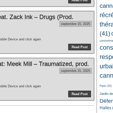
Read Post
cann
récré
at. Zack Ink – Drugs (Prod.
thér
septembre 15, 2025
(41)
bile Device and click again
consommat
con
Read Post
resp
: Meek Mill – Traumatized, prod.
urba
septembre 15, 2025
cann
bile Device and click again
Paris
(32)
Jardin d
Read Post
Défe
Halles