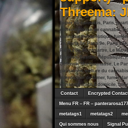
Threema: 
fumer du cannabis, Paris, quart
consommation de cannabis, légi
cannabis thérapeutique, fumée de
7e, Paris 8e, Paris 9e, Paris 10e
Paris 20e, Montmartre, Le Marais
Élysées, Bastille, République,
Défense, Montparnasse, Le Pant
parisienne, culture du cannabi
interdiction de fumer, fumer da
consommation à domicile, cons
Contact
Encrypted Conta
Menu FR – FR – panterarosa17
metatags1
metatags2
me
Qui sommes nous
Signal Pu