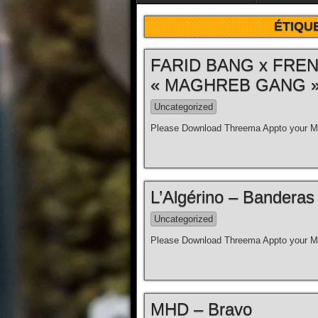
ÉTIQU
FARID BANG x FRE
« MAGHREB GANG » (o
Uncategorized
Please Download Threema Appto your Mo
L’Algérino – Banderas [
Uncategorized
Please Download Threema Appto your Mo
MHD – Bravo