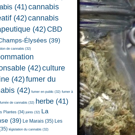
cannabis
abis
(41)
atif
(42)
cannabis
apeutique
(42)
CBD
Champs-Élysées
(39)
ion de cannabis
(32)
sommation
onsable
(42)
culture
ine
(42)
fumer du
abis
(42)
fumer en public
(32)
fumer à
herbe
(41)
fumée de cannabis
(32)
La
es Plantes
(34)
joints
(32)
nse
(39)
Le Marais
(35)
Les
(35)
législation du cannabis
(32)