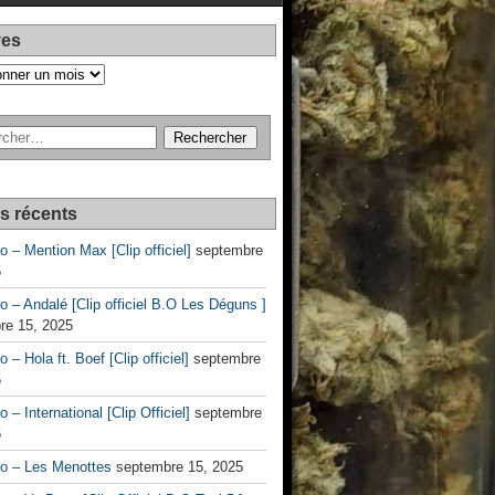
ves
es récents
no – Mention Max [Clip officiel]
septembre
5
no – Andalé [Clip officiel B.O Les Déguns ]
re 15, 2025
o – Hola ft. Boef [Clip officiel]
septembre
5
o – International [Clip Officiel]
septembre
5
no – Les Menottes
septembre 15, 2025