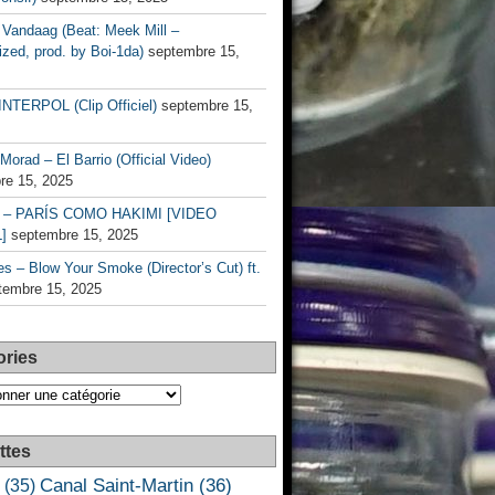
Vandaag (Beat: Meek Mill –
zed, prod. by Boi-1da)
septembre 15,
INTERPOL (Clip Officiel)
septembre 15,
Morad – El Barrio (Official Video)
re 15, 2025
– PARÍS COMO HAKIMI [VIDEO
]
septembre 15, 2025
s – Blow Your Smoke (Director’s Cut) ft.
tembre 15, 2025
ories
es
ttes
Canal Saint-Martin
(36)
(35)