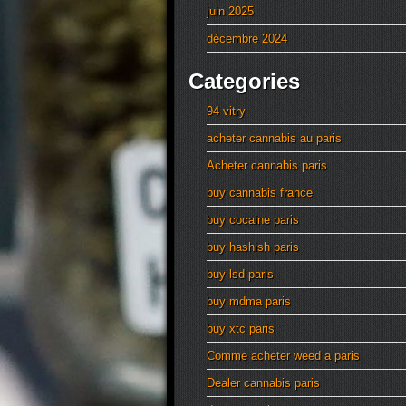
juin 2025
décembre 2024
Categories
94 vitry
acheter cannabis au paris
Acheter cannabis paris
buy cannabis france
buy cocaine paris
buy hashish paris
buy lsd paris
buy mdma paris
buy xtc paris
Comme acheter weed a paris
Dealer cannabis paris