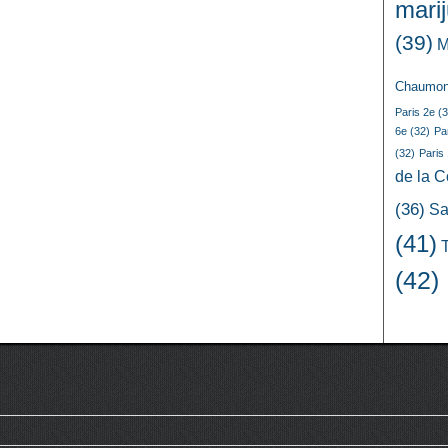
mari
(39)
M
Chaumon
Paris 2e
(3
6e
(32)
Pa
(32)
Paris
de la 
(36)
Sa
(41)
(42)