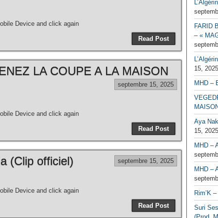
L’Algéri
septemb
bile Device and click again
FARID 
– « MAG
Read Post
septemb
L’Algéri
NEZ LA COUPE A LA MAISON
15, 202
MHD – 
septembre 15, 2025
VEGEDR
MAISO
bile Device and click again
Aya Naka
Read Post
15, 202
MHD – A
septemb
(Clip officiel)
septembre 15, 2025
MHD – A
septemb
bile Device and click again
Rim’K – 
Read Post
Suri Se
(Prod. M