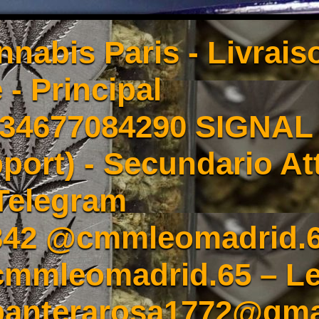
nnabis Paris - Livrai
 - Principal
4677084290 SIGNAL -
port) - Secundario At
Telegram
342 @cmmleomadrid.
mleomadrid.65 – Le
 panterarosa1772@gma