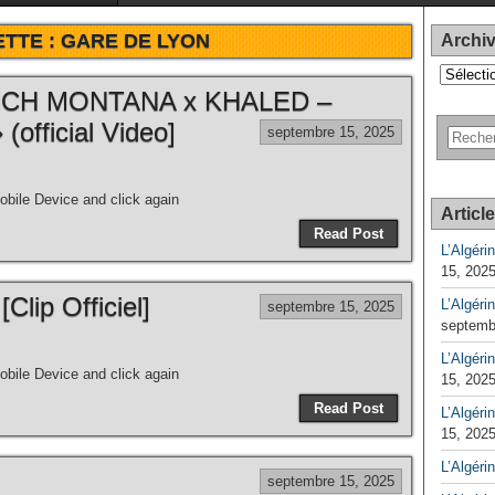
ETTE :
GARE DE LYON
Archi
Archives
NCH MONTANA x KHALED –
fficial Video]
septembre 15, 2025
bile Device and click again
Articl
Read Post
L’Algéri
15, 202
Clip Officiel]
L’Algéri
septembre 15, 2025
septemb
L’Algérin
bile Device and click again
15, 202
Read Post
L’Algérin
15, 202
L’Algéri
septembre 15, 2025