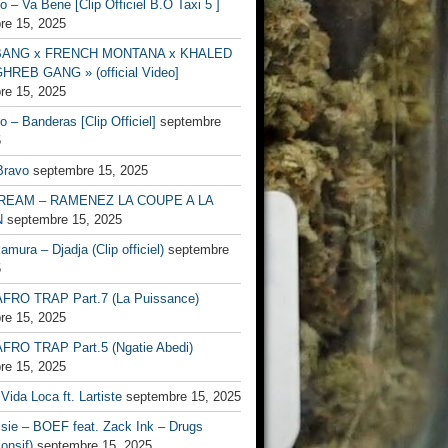
no – Va Bene [Clip Officiel B.O Taxi 5 ]
re 15, 2025
BANG x FRENCH MONTANA x KHALED
HREB GANG » (official Video]
re 15, 2025
no – Banderas [Clip Officiel]
septembre
5
Bravo
septembre 15, 2025
EAM – RAMENEZ LA COUPE A LA
N
septembre 15, 2025
mura – Djadja (Clip officiel)
septembre
5
FRO TRAP Part.7 (La Puissance)
re 15, 2025
FRO TRAP Part.5 (Ngatie Abedi)
re 15, 2025
Vida Loca ft. Lartiste
septembre 15, 2025
ssie – BOEF feat. Zack Ink – Drugs
onsif)
septembre 15, 2025