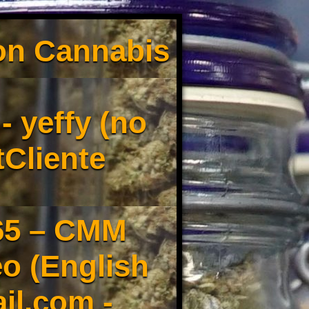
son Cannabis
 yeffy (no
tCliente
65 – CMM
o (English
il.com -