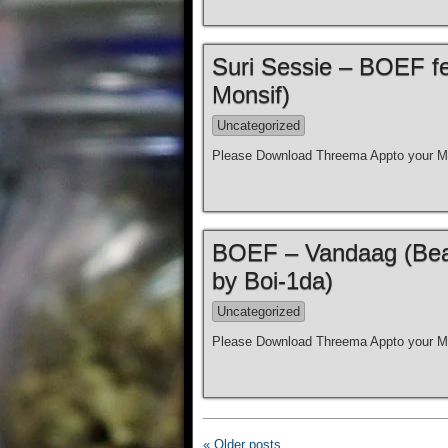
Suri Sessie – BOEF fe
Monsif)
Uncategorized
Please Download Threema Appto your Mo
BOEF – Vandaag (Beat
by Boi-1da)
Uncategorized
Please Download Threema Appto your Mo
« Older posts