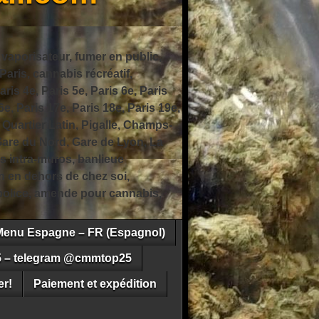
 vaporisateur, fumer en public,
ris, cannabis récréatif,
ris 4e, Paris 5e, Paris 6e, Paris
6e, Paris 17e, Paris 18e, Paris 19e,
 Quartier Latin, Pigalle, Champs-
Gare du Nord, Gare de Lyon, La
s intra-muros, banlieue
n en dehors de chez soi,
e police, amende pour cannabis,
Menu Espagne – FR (Espagnol)
5 – telegram @cmmtop25
r!
Paiement et expédition