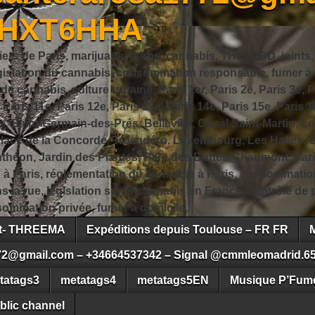
JHXT6HHA
iers de Paris, marijuana, herbe, cannabis, THC, CBD, joints,
slation du cannabis, consommation responsable, fumer à Pa
 cannabis, culture urbaine, Paris 1er, Paris 2e, Paris 3e, Pa
, Paris 11e, Paris 12e, Paris 13e, Paris 14e, Paris 15e, Paris 1
, Saint-Germain-des-Prés, Belleville, Canal Saint-Martin, Le
 Place de la Concorde, Trocadéro, Luxembourg, Les Halles, 
héon, Jardin des Plantes, Parc des Buttes-Chaumont, Pari
s à Paris, réglementation du cannabis à Paris, consommatio
ns la rue, législation sur le cannabis en France, contrôle d
ommation privée, fumer à domicile,
ct- THREEMA
Expéditions depuis Toulouse – FR FR
72@gmail.com – +34664537342 – Signal @cmmleomadrid.6
tatags3
metatags4
metatags5EN
Musique P’Fume
blic channel