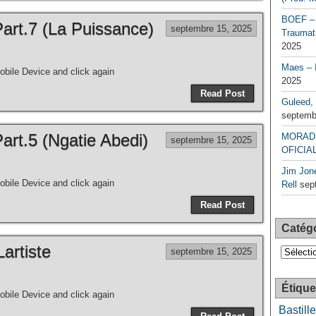
BOEF – 
t.7 (La Puissance)
septembre 15, 2025
Traumati
2025
Maes – 
bile Device and click again
2025
Read Post
Guleed, 
septemb
t.5 (Ngatie Abedi)
MORAD 
septembre 15, 2025
OFICIAL
Jim Jone
bile Device and click again
Rell
sep
Read Post
Catég
Lartiste
Catégori
septembre 15, 2025
Étique
bile Device and click again
Bastille