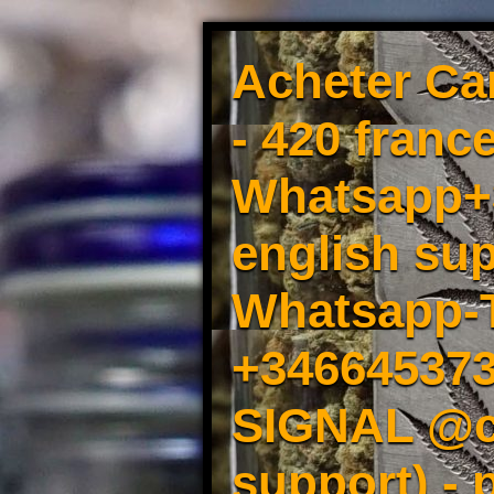
Acheter Ca
- 420 france
Whatsapp+3
english sup
Whatsapp-
+34664537
SIGNAL @cm
support) -