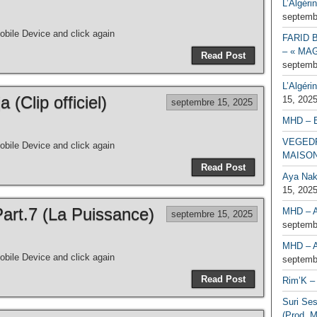
L’Algéri
septemb
bile Device and click again
FARID 
– « MAG
Read Post
septemb
L’Algéri
(Clip officiel)
15, 202
septembre 15, 2025
MHD – 
VEGEDR
bile Device and click again
MAISO
Read Post
Aya Naka
15, 202
t.7 (La Puissance)
MHD – A
septembre 15, 2025
septemb
MHD – A
bile Device and click again
septemb
Read Post
Rim’K – 
Suri Se
(Prod. M