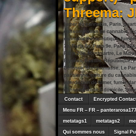
Threema: 
fumer du cannabis, Paris, quart
consommation de cannabis, légi
cannabis thérapeutique, fumée de
7e, Paris 8e, Paris 9e, Paris 10e
Paris 20e, Montmartre, Le Marais
Élysées, Bastille, République,
Défense, Montparnasse, Le Pant
parisienne, culture du cannabi
interdiction de fumer, fumer da
consommation à domicile, cons
Contact
Encrypted Conta
Menu FR – FR – panterarosa17
metatags1
metatags2
me
Qui sommes nous
Signal Pu