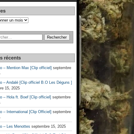
ves
es récents
no – Mention Max [Clip officiel]
septembre
5
no – Andalé [Clip officiel B.O Les Déguns ]
re 15, 2025
o – Hola ft. Boef [Clip officiel]
septembre
5
o – International [Clip Officiel]
septembre
5
no – Les Menottes
septembre 15, 2025