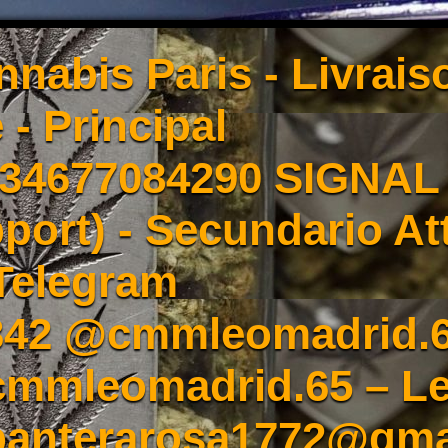
nnabis Paris - Livrai
 - Principal
4677084290 SIGNAL -
port) - Secundario At
Telegram
342 @cmmleomadrid.
mleomadrid.65 – Le
 panterarosa1772@gma