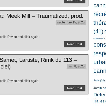
Read Post
cann
récré
: Meek Mill – Traumatized, prod.
thér
septembre 15, 2025
(41)
bile Device and click again
consommat
con
Read Post
resp
amet, Lartiste, Rimk du 113 –
urba
ciel)
juin 8, 2025
cann
bile Device and click again
Paris
(32)
Jardin d
Read Post
Défe
Halles