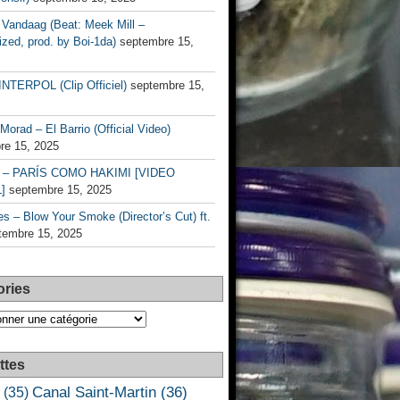
Vandaag (Beat: Meek Mill –
zed, prod. by Boi-1da)
septembre 15,
INTERPOL (Clip Officiel)
septembre 15,
Morad – El Barrio (Official Video)
re 15, 2025
– PARÍS COMO HAKIMI [VIDEO
]
septembre 15, 2025
s – Blow Your Smoke (Director’s Cut) ft.
tembre 15, 2025
ories
es
ttes
Canal Saint-Martin
(36)
(35)