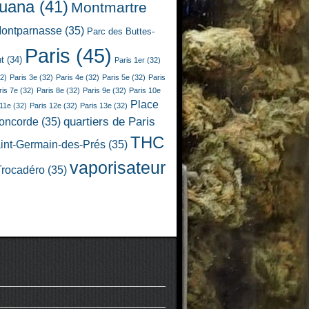
juana
(41)
Montmartre
ontparnasse
(35)
Parc des Buttes-
Paris
(45)
t
(34)
Paris 1er
(32)
2)
Paris 3e
(32)
Paris 4e
(32)
Paris 5e
(32)
Paris
ris 7e
(32)
Paris 8e
(32)
Paris 9e
(32)
Paris 10e
Place
 11e
(32)
Paris 12e
(32)
Paris 13e
(32)
quartiers de Paris
Concorde
(35)
THC
int-Germain-des-Prés
(35)
vaporisateur
Trocadéro
(35)