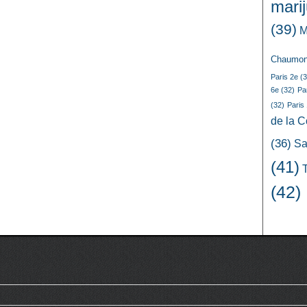
mari
(39)
M
Chaumon
Paris 2e
(3
6e
(32)
Pa
(32)
Paris
de la 
(36)
Sa
(41)
(42)