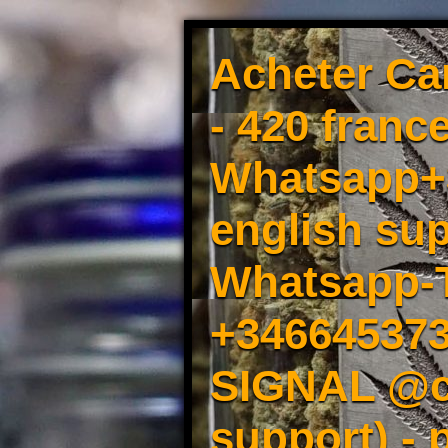
Acheter Ca
- 420 france
Whatsapp+3
english sup
Whatsapp-
+34664537
SIGNAL @cm
support) -