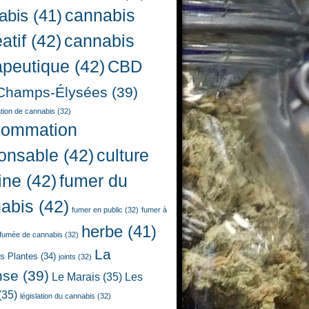
cannabis
abis
(41)
atif
(42)
cannabis
apeutique
(42)
CBD
Champs-Élysées
(39)
ion de cannabis
(32)
sommation
onsable
(42)
culture
ine
(42)
fumer du
abis
(42)
fumer en public
(32)
fumer à
herbe
(41)
fumée de cannabis
(32)
La
es Plantes
(34)
joints
(32)
nse
(39)
Le Marais
(35)
Les
(35)
législation du cannabis
(32)