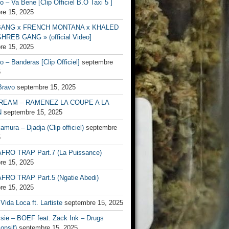
no – Va Bene [Clip Officiel B.O Taxi 5 ]
re 15, 2025
BANG x FRENCH MONTANA x KHALED
HREB GANG » (official Video]
re 15, 2025
no – Banderas [Clip Officiel]
septembre
5
Bravo
septembre 15, 2025
EAM – RAMENEZ LA COUPE A LA
N
septembre 15, 2025
mura – Djadja (Clip officiel)
septembre
5
FRO TRAP Part.7 (La Puissance)
re 15, 2025
FRO TRAP Part.5 (Ngatie Abedi)
re 15, 2025
Vida Loca ft. Lartiste
septembre 15, 2025
ssie – BOEF feat. Zack Ink – Drugs
onsif)
septembre 15, 2025