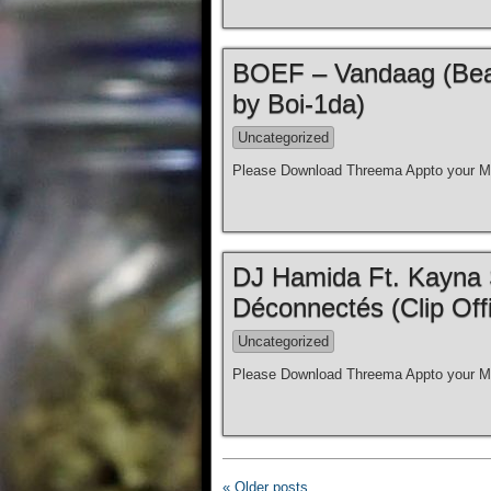
BOEF – Vandaag (Beat
by Boi-1da)
Uncategorized
Please Download Threema Appto your Mo
DJ Hamida Ft. Kayna S
Déconnectés (Clip Offi
Uncategorized
Please Download Threema Appto your Mo
« Older posts