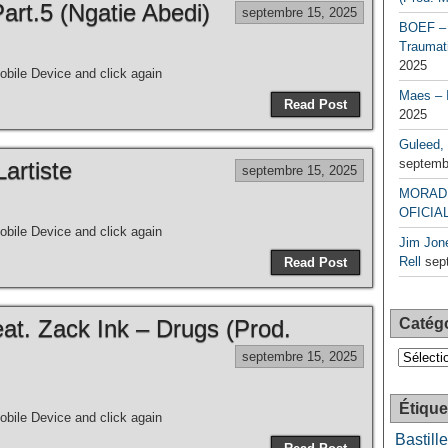
t.5 (Ngatie Abedi)
septembre 15, 2025
BOEF – 
Traumati
2025
bile Device and click again
Maes – 
Read Post
2025
Guleed, 
septemb
Lartiste
septembre 15, 2025
MORAD 
OFICIAL
bile Device and click again
Jim Jone
Rell
sep
Read Post
at. Zack Ink – Drugs (Prod.
Catég
Catégori
septembre 15, 2025
Étique
bile Device and click again
Bastille