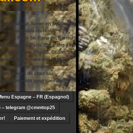
 vaporisateur, fumer en public,
ris, cannabis récréatif,
ris 4e, Paris 5e, Paris 6e, Paris
6e, Paris 17e, Paris 18e, Paris 19e,
 Quartier Latin, Pigalle, Champs-
Gare du Nord, Gare de Lyon, La
s intra-muros, banlieue
n en dehors de chez soi,
e police, amende pour cannabis,
Menu Espagne – FR (Espagnol)
5 – telegram @cmmtop25
r!
Paiement et expédition