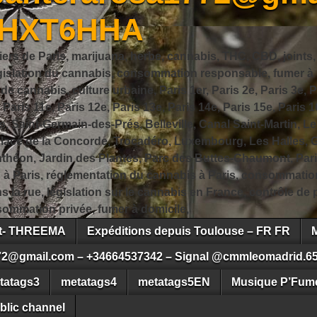
JHXT6HHA
iers de Paris, marijuana, herbe, cannabis, THC, CBD, joints,
slation du cannabis, consommation responsable, fumer à Pa
 cannabis, culture urbaine, Paris 1er, Paris 2e, Paris 3e, Pa
, Paris 11e, Paris 12e, Paris 13e, Paris 14e, Paris 15e, Paris 1
, Saint-Germain-des-Prés, Belleville, Canal Saint-Martin, Le
 Place de la Concorde, Trocadéro, Luxembourg, Les Halles, 
héon, Jardin des Plantes, Parc des Buttes-Chaumont, Pari
s à Paris, réglementation du cannabis à Paris, consommatio
ns la rue, législation sur le cannabis en France, contrôle d
ommation privée, fumer à domicile,
ct- THREEMA
Expéditions depuis Toulouse – FR FR
72@gmail.com – +34664537342 – Signal @cmmleomadrid.6
tatags3
metatags4
metatags5EN
Musique P’Fume
blic channel