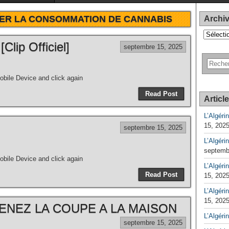
ER LA CONSOMMATION DE CANNABIS
Archi
Archives
Clip Officiel]
septembre 15, 2025
bile Device and click again
Read Post
Articl
L’Algéri
15, 202
septembre 15, 2025
L’Algéri
septemb
bile Device and click again
L’Algérin
Read Post
15, 202
L’Algérin
15, 202
NEZ LA COUPE A LA MAISON
L’Algéri
septembre 15, 2025