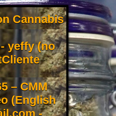
son Cannabis
 yeffy (no
tCliente
65 – CMM
o (English
il.com -