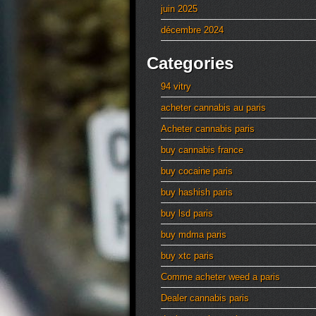
juin 2025
décembre 2024
Categories
94 vitry
acheter cannabis au paris
Acheter cannabis paris
buy cannabis france
buy cocaine paris
buy hashish paris
buy lsd paris
buy mdma paris
buy xtc paris
Comme acheter weed a paris
Dealer cannabis paris