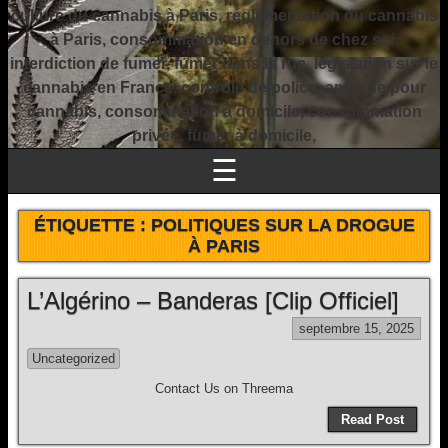
culture du cannabis à Paris, réglementation du cannabis
à Paris, consommation en dehors de chez soi,
interdiction de fumer, fumer dans la rue, législation sur le
cannabis en France, contrôle de police, amende pour
cannabis, consommation à domicile, consommation
privée, fumer à domicile,
☰
ÉTIQUETTE :
POLITIQUES SUR LA DROGUE
À PARIS
L’Algérino – Banderas [Clip Officiel]
septembre 15, 2025
Uncategorized
Contact Us on Threema
Read Post