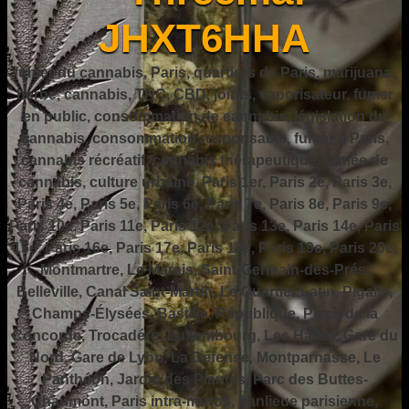
JHXT6HHA
fumer du cannabis, Paris, quartiers de Paris, marijuana,
herbe, cannabis, THC, CBD, joints, vaporisateur, fumer
en public, consommation de cannabis, législation du
cannabis, consommation responsable, fumer à Paris,
cannabis récréatif, cannabis thérapeutique, fumée de
cannabis, culture urbaine, Paris 1er, Paris 2e, Paris 3e,
Paris 4e, Paris 5e, Paris 6e, Paris 7e, Paris 8e, Paris 9e,
Paris 10e, Paris 11e, Paris 12e, Paris 13e, Paris 14e, Paris
15e, Paris 16e, Paris 17e, Paris 18e, Paris 19e, Paris 20e,
Montmartre, Le Marais, Saint-Germain-des-Prés,
Belleville, Canal Saint-Martin, Le Quartier Latin, Pigalle,
Champs-Élysées, Bastille, République, Place de la
Concorde, Trocadéro, Luxembourg, Les Halles, Gare du
Nord, Gare de Lyon, La Défense, Montparnasse, Le
Panthéon, Jardin des Plantes, Parc des Buttes-
Chaumont, Paris intra-muros, banlieue parisienne,