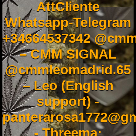
AttCliente
Whatsapp-Telegram
+34664537342 @cmm
– CMM SIGNAL
@cmmleomadrid.65
– Leo (English
support) -
panterarosa1772@gm
- Threema: