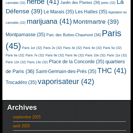
herbe
(41)
La
Jardin des Plantes
(34)
cannabis
(32)
joints
(32)
Défense
(39)
Le Marais
(35)
Les Halles
(35)
législation du
marijuana
(41)
Montmartre
(39)
cannabis
(32)
Paris
Montparnasse
(35)
Parc des Buttes-Chaumont
(34)
(45)
Paris 1er
(32)
Paris 2e
(32)
Paris 3e
(32)
Paris 4e
(32)
Paris 5e
(32)
Paris 6e
(32)
Paris 7e
(32)
Paris 8e
(32)
Paris 9e
(32)
Paris 10e
(32)
Paris 11e
(32)
quartiers
Place de la Concorde
(35)
Paris 12e
(32)
Paris 13e
(32)
THC
(41)
de Paris
(36)
Saint-Germain-des-Prés
(35)
vaporisateur
(42)
Trocadéro
(35)
Archives
septembre 2025
août 2025