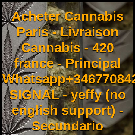
Acheter Cannabis
Paris - Livraison
Cannabis - 420
france - Principal
Whatsapp+34677084
SIGNAL - yeffy (no
english support) -
Secundario