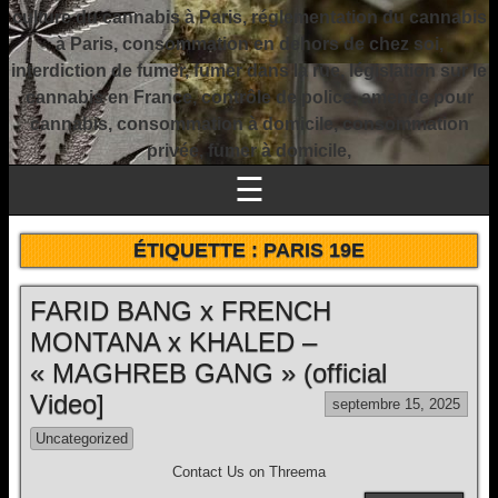
culture du cannabis à Paris, réglementation du cannabis
à Paris, consommation en dehors de chez soi,
interdiction de fumer, fumer dans la rue, législation sur le
cannabis en France, contrôle de police, amende pour
cannabis, consommation à domicile, consommation
privée, fumer à domicile,
☰
ÉTIQUETTE :
PARIS 19E
FARID BANG x FRENCH
MONTANA x KHALED –
« MAGHREB GANG » (official
Video]
septembre 15, 2025
Uncategorized
Contact Us on Threema