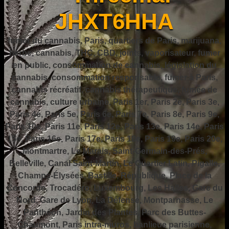
JHXT6HHA
fumer du cannabis, Paris, quartiers de Paris, marijuana,
herbe, cannabis, THC, CBD, joints, vaporisateur, fumer
en public, consommation de cannabis, législation du
cannabis, consommation responsable, fumer à Paris,
cannabis récréatif, cannabis thérapeutique, fumée de
cannabis, culture urbaine, Paris 1er, Paris 2e, Paris 3e,
Paris 4e, Paris 5e, Paris 6e, Paris 7e, Paris 8e, Paris 9e,
Paris 10e, Paris 11e, Paris 12e, Paris 13e, Paris 14e, Paris
15e, Paris 16e, Paris 17e, Paris 18e, Paris 19e, Paris 20e,
Montmartre, Le Marais, Saint-Germain-des-Prés,
Belleville, Canal Saint-Martin, Le Quartier Latin, Pigalle,
Champs-Élysées, Bastille, République, Place de la
Concorde, Trocadéro, Luxembourg, Les Halles, Gare du
Nord, Gare de Lyon, La Défense, Montparnasse, Le
Panthéon, Jardin des Plantes, Parc des Buttes-
Chaumont, Paris intra-muros, banlieue parisienne,