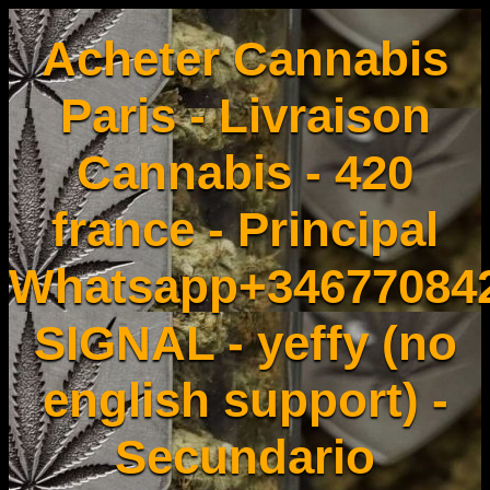
Acheter Cannabis
Paris - Livraison
Cannabis - 420
france - Principal
Whatsapp+34677084
SIGNAL - yeffy (no
english support) -
Secundario