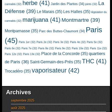
herbe
(41)
La
Jardin des Plantes
(34)
cannabis
(32)
joints
(32)
Défense
(39)
Le Marais
(35)
Les Halles
(35)
législation du
marijuana
(41)
Montmartre
(39)
cannabis
(32)
Paris
Montparnasse
(35)
Parc des Buttes-Chaumont
(34)
(45)
Paris 1er
(32)
Paris 2e
(32)
Paris 3e
(32)
Paris 4e
(32)
Paris 5e
(32)
Paris 6e
(32)
Paris 7e
(32)
Paris 8e
(32)
Paris 9e
(32)
Paris 10e
(32)
Paris 11e
(32)
quartiers
Place de la Concorde
(35)
Paris 12e
(32)
Paris 13e
(32)
THC
(41)
de Paris
(36)
Saint-Germain-des-Prés
(35)
vaporisateur
(42)
Trocadéro
(35)
Archives
septembre 2025
août 2025