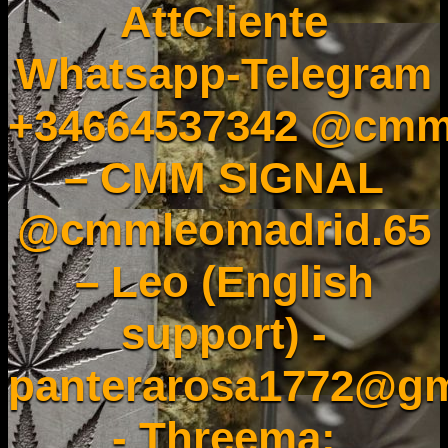
AttCliente
Whatsapp-Telegram
+34664537342 @cmm
– CMM SIGNAL
@cmmleomadrid.65
– Leo (English
support) -
panterarosa1772@gm
- Threema: