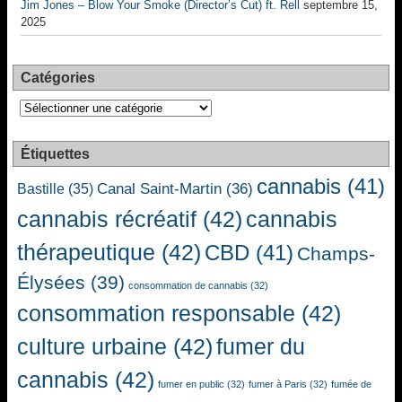
Jim Jones – Blow Your Smoke (Director’s Cut) ft. Rell
septembre 15,
2025
Catégories
Catégories
Étiquettes
cannabis
(41)
Canal Saint-Martin
(36)
Bastille
(35)
cannabis récréatif
(42)
cannabis
thérapeutique
(42)
CBD
(41)
Champs-
Élysées
(39)
consommation de cannabis
(32)
consommation responsable
(42)
culture urbaine
(42)
fumer du
cannabis
(42)
fumer en public
(32)
fumer à Paris
(32)
fumée de