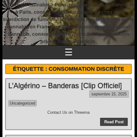
culture du cannabis à Paris, réglementation du cannabis
à Paris, consommation en dehors de chez soi,
interdiction de fumer, fumer dans la rue, législation sur le
cannabis en France, contrôle de police, amende pour
cannabis, consommation à domicile, consommation
privée, fumer à domicile,
☰
ÉTIQUETTE :
CONSOMMATION DISCRÈTE
L’Algérino – Banderas [Clip Officiel]
septembre 15, 2025
Uncategorized
Contact Us on Threema
Read Post