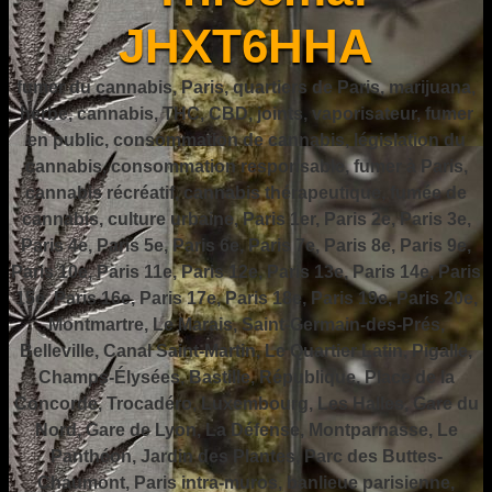
JHXT6HHA
fumer du cannabis, Paris, quartiers de Paris, marijuana,
herbe, cannabis, THC, CBD, joints, vaporisateur, fumer
en public, consommation de cannabis, législation du
cannabis, consommation responsable, fumer à Paris,
cannabis récréatif, cannabis thérapeutique, fumée de
cannabis, culture urbaine, Paris 1er, Paris 2e, Paris 3e,
Paris 4e, Paris 5e, Paris 6e, Paris 7e, Paris 8e, Paris 9e,
Paris 10e, Paris 11e, Paris 12e, Paris 13e, Paris 14e, Paris
15e, Paris 16e, Paris 17e, Paris 18e, Paris 19e, Paris 20e,
Montmartre, Le Marais, Saint-Germain-des-Prés,
Belleville, Canal Saint-Martin, Le Quartier Latin, Pigalle,
Champs-Élysées, Bastille, République, Place de la
Concorde, Trocadéro, Luxembourg, Les Halles, Gare du
Nord, Gare de Lyon, La Défense, Montparnasse, Le
Panthéon, Jardin des Plantes, Parc des Buttes-
Chaumont, Paris intra-muros, banlieue parisienne,