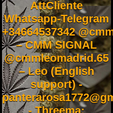
AttCliente
Whatsapp-Telegram
+34664537342 @cmm
– CMM SIGNAL
@cmmleomadrid.65
– Leo (English
support) -
panterarosa1772@gm
- Threema: