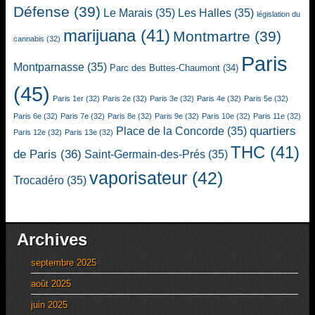
Défense
(39)
Le Marais
(35)
Les Halles
(35)
législation du
marijuana
(41)
Montmartre
(39)
cannabis
(32)
Paris
Montparnasse
(35)
Parc des Buttes-Chaumont
(34)
(45)
Paris 1er
(32)
Paris 2e
(32)
Paris 3e
(32)
Paris 4e
(32)
Paris 5e
(32)
Paris 6e
(32)
Paris 7e
(32)
Paris 8e
(32)
Paris 9e
(32)
Paris 10e
(32)
Paris 11e
(32)
quartiers
Place de la Concorde
(35)
Paris 12e
(32)
Paris 13e
(32)
THC
(41)
de Paris
(36)
Saint-Germain-des-Prés
(35)
vaporisateur
(42)
Trocadéro
(35)
Archives
septembre 2025
août 2025
juin 2025