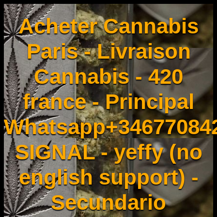
Acheter Cannabis
Paris - Livraison
Cannabis - 420
france - Principal
Whatsapp+34677084
SIGNAL - yeffy (no
english support) -
Secundario