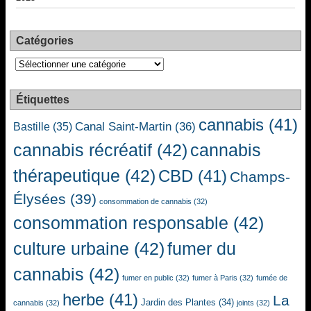
Catégories
Catégories
Étiquettes
cannabis
(41)
Canal Saint-Martin
(36)
Bastille
(35)
cannabis récréatif
(42)
cannabis
thérapeutique
(42)
CBD
(41)
Champs-
Élysées
(39)
consommation de cannabis
(32)
consommation responsable
(42)
culture urbaine
(42)
fumer du
cannabis
(42)
fumer en public
(32)
fumer à Paris
(32)
fumée de
herbe
(41)
La
Jardin des Plantes
(34)
cannabis
(32)
joints
(32)