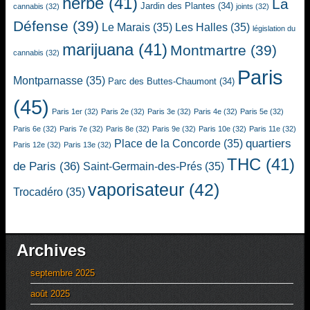
herbe
(41)
La
Jardin des Plantes
(34)
cannabis
(32)
joints
(32)
Défense
(39)
Le Marais
(35)
Les Halles
(35)
législation du
marijuana
(41)
Montmartre
(39)
cannabis
(32)
Paris
Montparnasse
(35)
Parc des Buttes-Chaumont
(34)
(45)
Paris 1er
(32)
Paris 2e
(32)
Paris 3e
(32)
Paris 4e
(32)
Paris 5e
(32)
Paris 6e
(32)
Paris 7e
(32)
Paris 8e
(32)
Paris 9e
(32)
Paris 10e
(32)
Paris 11e
(32)
quartiers
Place de la Concorde
(35)
Paris 12e
(32)
Paris 13e
(32)
THC
(41)
de Paris
(36)
Saint-Germain-des-Prés
(35)
vaporisateur
(42)
Trocadéro
(35)
Archives
septembre 2025
août 2025