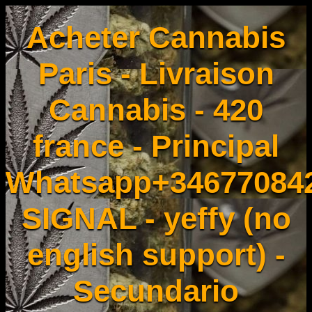
Acheter Cannabis
Paris - Livraison
Cannabis - 420
france - Principal
Whatsapp+34677084
SIGNAL - yeffy (no
english support) -
Secundario