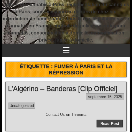
culture du cannabis à Paris, réglementation du cannabis
à Paris, consommation en dehors de chez soi,
interdiction de fumer, fumer dans la rue, législation sur le
cannabis en France, contrôle de police, amende pour
cannabis, consommation à domicile, consommation
privée, fumer à domicile,
☰
ÉTIQUETTE :
FUMER À PARIS ET LA
RÉPRESSION
L’Algérino – Banderas [Clip Officiel]
septembre 15, 2025
Uncategorized
Contact Us on Threema
Read Post