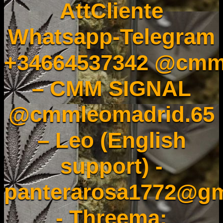
AttCliente
Whatsapp-Telegram
+34664537342 @cmm
– CMM SIGNAL
@cmmleomadrid.65
– Leo (English
support) -
panterarosa1772@gm
- Threema: