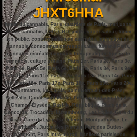
JHXT6HHA
fumer du cannabis, Paris, quartiers de Paris, marijuana,
herbe, cannabis, THC, CBD, joints, vaporisateur, fumer
en public, consommation de cannabis, législation du
cannabis, consommation responsable, fumer à Paris,
cannabis récréatif, cannabis thérapeutique, fumée de
cannabis, culture urbaine, Paris 1er, Paris 2e, Paris 3e,
Paris 4e, Paris 5e, Paris 6e, Paris 7e, Paris 8e, Paris 9e,
Paris 10e, Paris 11e, Paris 12e, Paris 13e, Paris 14e, Paris
15e, Paris 16e, Paris 17e, Paris 18e, Paris 19e, Paris 20e,
Montmartre, Le Marais, Saint-Germain-des-Prés,
Belleville, Canal Saint-Martin, Le Quartier Latin, Pigalle,
Champs-Élysées, Bastille, République, Place de la
Concorde, Trocadéro, Luxembourg, Les Halles, Gare du
Nord, Gare de Lyon, La Défense, Montparnasse, Le
Panthéon, Jardin des Plantes, Parc des Buttes-
Chaumont, Paris intra-muros, banlieue parisienne,