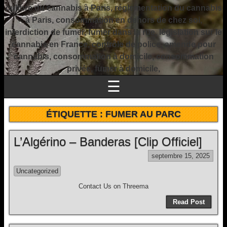
culture du cannabis à Paris, réglementation du cannabis
à Paris, consommation en dehors de chez soi,
interdiction de fumer, fumer dans la rue, législation sur le
cannabis en France, contrôle de police, amende pour
cannabis, consommation à domicile, consommation
privée, fumer à domicile,
☰
ÉTIQUETTE :
FUMER AU PARC
L’Algérino – Banderas [Clip Officiel]
septembre 15, 2025
Uncategorized
Contact Us on Threema
Read Post