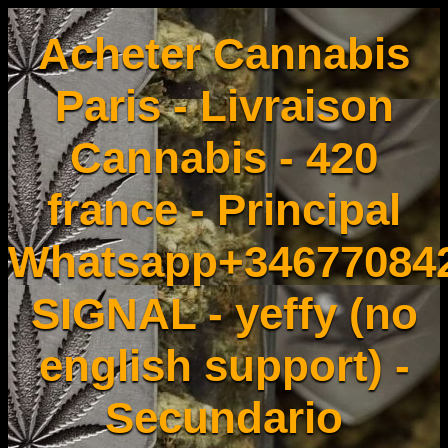
Acheter Cannabis
Paris - Livraison
Cannabis - 420
france - Principal
Whatsapp+34677084
SIGNAL - yeffy (no
english support) -
Secundario