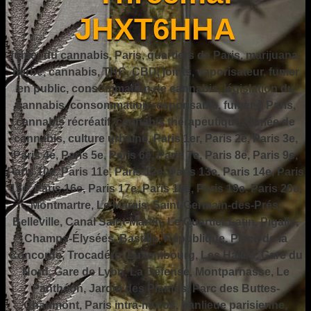
JHXT6HHA
fumer du cannabis, Paris, quartiers de Paris, marijuana,
herbe, cannabis, THC, CBD, joints, vaporisateur, fumer
en public, consommation de cannabis, législation du
cannabis, consommation responsable, fumer à Paris,
cannabis récréatif, cannabis thérapeutique, fumée de
cannabis, culture urbaine, Paris 1er, Paris 2e, Paris 3e,
Paris 4e, Paris 5e, Paris 6e, Paris 7e, Paris 8e, Paris 9e,
Paris 10e, Paris 11e, Paris 12e, Paris 13e, Paris 14e, Paris
15e, Paris 16e, Paris 17e, Paris 18e, Paris 19e, Paris 20e,
Montmartre, Le Marais, Saint-Germain-des-Prés,
Belleville, Canal Saint-Martin, Le Quartier Latin, Pigalle,
Champs-Élysées, Bastille, République, Place de la
Concorde, Trocadéro, Luxembourg, Les Halles, Gare du
Nord, Gare de Lyon, La Défense, Montparnasse, Le
Panthéon, Jardin des Plantes, Parc des Buttes-
Chaumont, Paris intra-muros, banlieue parisienne,