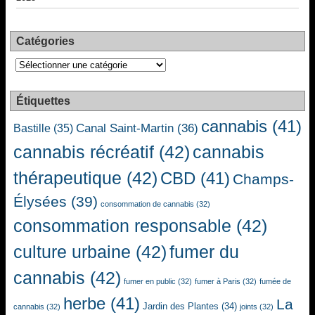
Catégories
Catégories
Étiquettes
cannabis
(41)
Canal Saint-Martin
(36)
Bastille
(35)
cannabis récréatif
(42)
cannabis
thérapeutique
(42)
CBD
(41)
Champs-
Élysées
(39)
consommation de cannabis
(32)
consommation responsable
(42)
culture urbaine
(42)
fumer du
cannabis
(42)
fumer en public
(32)
fumer à Paris
(32)
fumée de
herbe
(41)
La
Jardin des Plantes
(34)
cannabis
(32)
joints
(32)