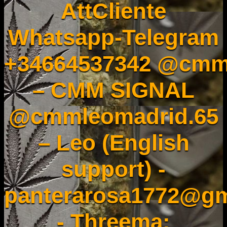
AttCliente
Whatsapp-Telegram
+34664537342 @cmm
– CMM SIGNAL
@cmmleomadrid.65
– Leo (English
support) -
panterarosa1772@gm
- Threema: