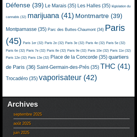
Défense
(39)
Le Marais
(35)
Les Halles
(35)
législation du
marijuana
(41)
Montmartre
(39)
cannabis
(32)
Paris
Montparnasse
(35)
Parc des Buttes-Chaumont
(34)
(45)
Paris 1er
(32)
Paris 2e
(32)
Paris 3e
(32)
Paris 4e
(32)
Paris 5e
(32)
Paris 6e
(32)
Paris 7e
(32)
Paris 8e
(32)
Paris 9e
(32)
Paris 10e
(32)
Paris 11e
(32)
quartiers
Place de la Concorde
(35)
Paris 12e
(32)
Paris 13e
(32)
THC
(41)
de Paris
(36)
Saint-Germain-des-Prés
(35)
vaporisateur
(42)
Trocadéro
(35)
Archives
septembre 2025
août 2025
juin 2025