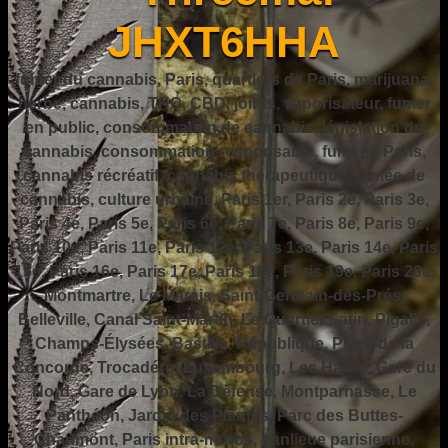
JHXT6HHA
fumer du cannabis, Paris, quartiers de Paris, marijuana,
herbe, cannabis, THC, CBD, joints, vaporisateur, fumer
en public, consommation de cannabis, législation du
cannabis, consommation responsable, fumer à Paris,
cannabis récréatif, cannabis thérapeutique, fumée de
cannabis, culture urbaine, Paris 1er, Paris 2e, Paris 3e,
Paris 4e, Paris 5e, Paris 6e, Paris 7e, Paris 8e, Paris 9e,
Paris 10e, Paris 11e, Paris 12e, Paris 13e, Paris 14e, Paris
15e, Paris 16e, Paris 17e, Paris 18e, Paris 19e, Paris 20e,
Montmartre, Le Marais, Saint-Germain-des-Prés,
Belleville, Canal Saint-Martin, Le Quartier Latin, Pigalle,
Champs-Élysées, Bastille, République, Place de la
Concorde, Trocadéro, Luxembourg, Les Halles, Gare du
Nord, Gare de Lyon, La Défense, Montparnasse, Le
Panthéon, Jardin des Plantes, Parc des Buttes-
Chaumont, Paris intra-muros, banlieue parisienne,