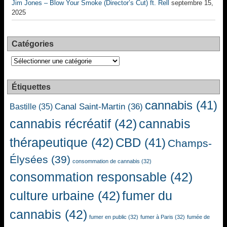
Jim Jones – Blow Your Smoke (Director’s Cut) ft. Rell
septembre 15,
2025
Catégories
Catégories
Étiquettes
cannabis
(41)
Canal Saint-Martin
(36)
Bastille
(35)
cannabis récréatif
(42)
cannabis
thérapeutique
(42)
CBD
(41)
Champs-
Élysées
(39)
consommation de cannabis
(32)
consommation responsable
(42)
culture urbaine
(42)
fumer du
cannabis
(42)
fumer en public
(32)
fumer à Paris
(32)
fumée de