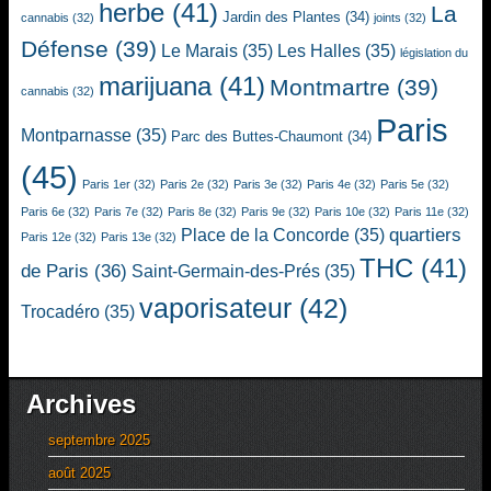
herbe
(41)
La
Jardin des Plantes
(34)
cannabis
(32)
joints
(32)
Défense
(39)
Le Marais
(35)
Les Halles
(35)
législation du
marijuana
(41)
Montmartre
(39)
cannabis
(32)
Paris
Montparnasse
(35)
Parc des Buttes-Chaumont
(34)
(45)
Paris 1er
(32)
Paris 2e
(32)
Paris 3e
(32)
Paris 4e
(32)
Paris 5e
(32)
Paris 6e
(32)
Paris 7e
(32)
Paris 8e
(32)
Paris 9e
(32)
Paris 10e
(32)
Paris 11e
(32)
quartiers
Place de la Concorde
(35)
Paris 12e
(32)
Paris 13e
(32)
THC
(41)
de Paris
(36)
Saint-Germain-des-Prés
(35)
vaporisateur
(42)
Trocadéro
(35)
Archives
septembre 2025
août 2025