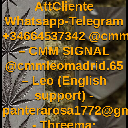
AttCliente
Whatsapp-Telegram
+34664537342 @cmm
– CMM SIGNAL
@cmmleomadrid.65
– Leo (English
support) -
panterarosa1772@gm
- Threema: