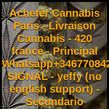
Acheter Cannabis
Paris - Livraison
Cannabis - 420
france - Principal
Whatsapp+34677084
SIGNAL - yeffy (no
english support) -
Secundario