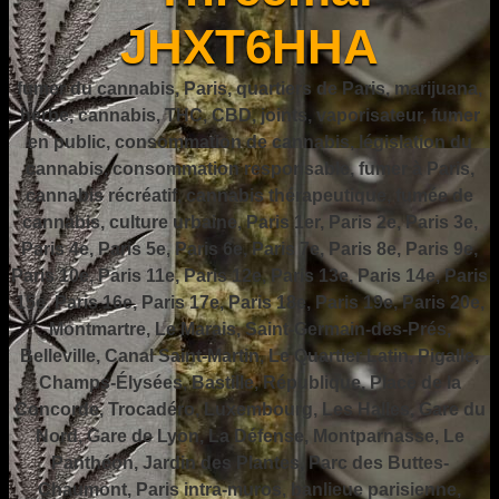
JHXT6HHA
fumer du cannabis, Paris, quartiers de Paris, marijuana,
herbe, cannabis, THC, CBD, joints, vaporisateur, fumer
en public, consommation de cannabis, législation du
cannabis, consommation responsable, fumer à Paris,
cannabis récréatif, cannabis thérapeutique, fumée de
cannabis, culture urbaine, Paris 1er, Paris 2e, Paris 3e,
Paris 4e, Paris 5e, Paris 6e, Paris 7e, Paris 8e, Paris 9e,
Paris 10e, Paris 11e, Paris 12e, Paris 13e, Paris 14e, Paris
15e, Paris 16e, Paris 17e, Paris 18e, Paris 19e, Paris 20e,
Montmartre, Le Marais, Saint-Germain-des-Prés,
Belleville, Canal Saint-Martin, Le Quartier Latin, Pigalle,
Champs-Élysées, Bastille, République, Place de la
Concorde, Trocadéro, Luxembourg, Les Halles, Gare du
Nord, Gare de Lyon, La Défense, Montparnasse, Le
Panthéon, Jardin des Plantes, Parc des Buttes-
Chaumont, Paris intra-muros, banlieue parisienne,