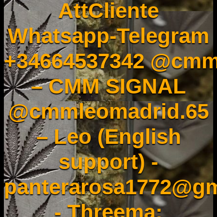
AttCliente
Whatsapp-Telegram
+34664537342 @cmm
– CMM SIGNAL
@cmmleomadrid.65
– Leo (English
support) -
panterarosa1772@gm
- Threema: