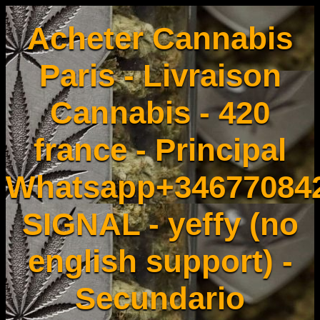
Acheter Cannabis
Paris - Livraison
Cannabis - 420
france - Principal
Whatsapp+34677084
SIGNAL - yeffy (no
english support) -
Secundario