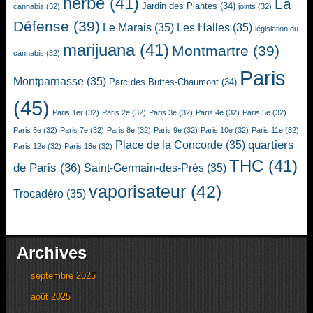
herbe
(41)
La
Jardin des Plantes
(34)
cannabis
(32)
joints
(32)
Défense
(39)
Le Marais
(35)
Les Halles
(35)
législation du
marijuana
(41)
Montmartre
(39)
cannabis
(32)
Paris
Montparnasse
(35)
Parc des Buttes-Chaumont
(34)
(45)
Paris 1er
(32)
Paris 2e
(32)
Paris 3e
(32)
Paris 4e
(32)
Paris 5e
(32)
Paris 6e
(32)
Paris 7e
(32)
Paris 8e
(32)
Paris 9e
(32)
Paris 10e
(32)
Paris 11e
(32)
quartiers
Place de la Concorde
(35)
Paris 12e
(32)
Paris 13e
(32)
THC
(41)
de Paris
(36)
Saint-Germain-des-Prés
(35)
vaporisateur
(42)
Trocadéro
(35)
Archives
septembre 2025
août 2025