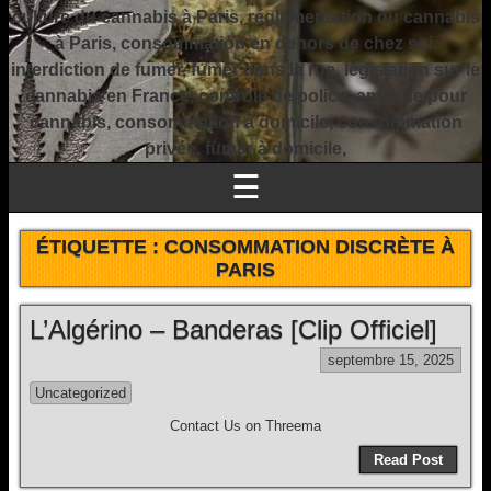
culture du cannabis à Paris, réglementation du cannabis
à Paris, consommation en dehors de chez soi,
interdiction de fumer, fumer dans la rue, législation sur le
cannabis en France, contrôle de police, amende pour
cannabis, consommation à domicile, consommation
privée, fumer à domicile,
☰
ÉTIQUETTE :
CONSOMMATION DISCRÈTE À
PARIS
L’Algérino – Banderas [Clip Officiel]
septembre 15, 2025
Uncategorized
Contact Us on Threema
Read Post