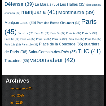
Défense
(39)
Le Marais
(35)
Les Halles
(35)
législation du
marijuana
(41)
Montmartre
(39)
cannabis
(32)
Paris
Montparnasse
(35)
Parc des Buttes-Chaumont
(34)
(45)
Paris 1er
(32)
Paris 2e
(32)
Paris 3e
(32)
Paris 4e
(32)
Paris 5e
(32)
Paris 6e
(32)
Paris 7e
(32)
Paris 8e
(32)
Paris 9e
(32)
Paris 10e
(32)
Paris 11e
(32)
quartiers
Place de la Concorde
(35)
Paris 12e
(32)
Paris 13e
(32)
THC
(41)
de Paris
(36)
Saint-Germain-des-Prés
(35)
vaporisateur
(42)
Trocadéro
(35)
Archives
septembre 2025
août 2025
juin 2025