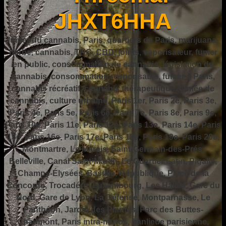
JHXT6HHA
fumer du cannabis, Paris, quartiers de Paris, marijuana,
herbe, cannabis, THC, CBD, joints, vaporisateur, fumer
en public, consommation de cannabis, législation du
cannabis, consommation responsable, fumer à Paris,
cannabis récréatif, cannabis thérapeutique, fumée de
cannabis, culture urbaine, Paris 1er, Paris 2e, Paris 3e,
Paris 4e, Paris 5e, Paris 6e, Paris 7e, Paris 8e, Paris 9e,
Paris 10e, Paris 11e, Paris 12e, Paris 13e, Paris 14e, Paris
15e, Paris 16e, Paris 17e, Paris 18e, Paris 19e, Paris 20e,
Montmartre, Le Marais, Saint-Germain-des-Prés,
Belleville, Canal Saint-Martin, Le Quartier Latin, Pigalle,
Champs-Élysées, Bastille, République, Place de la
Concorde, Trocadéro, Luxembourg, Les Halles, Gare du
Nord, Gare de Lyon, La Défense, Montparnasse, Le
Panthéon, Jardin des Plantes, Parc des Buttes-
Chaumont, Paris intra-muros, banlieue parisienne,