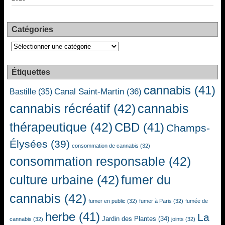
Catégories
Catégories
Étiquettes
cannabis
(41)
Canal Saint-Martin
(36)
Bastille
(35)
cannabis récréatif
(42)
cannabis
thérapeutique
(42)
CBD
(41)
Champs-
Élysées
(39)
consommation de cannabis
(32)
consommation responsable
(42)
culture urbaine
(42)
fumer du
cannabis
(42)
fumer en public
(32)
fumer à Paris
(32)
fumée de
herbe
(41)
La
Jardin des Plantes
(34)
cannabis
(32)
joints
(32)