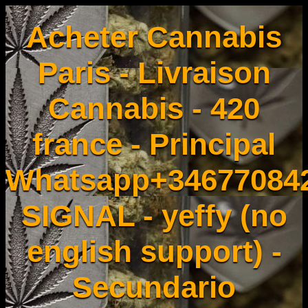
Acheter Cannabis
Paris - Livraison
Cannabis - 420
france - Principal
Whatsapp+34677084
SIGNAL - yeffy (no
english support) -
Secundario