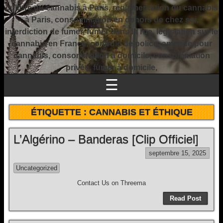
culture du cannabis à Paris, réglementation du cannabis
à Paris, consommation en dehors de chez soi,
interdiction de fumer, fumer dans la rue, législation sur le
cannabis en France, contrôle de police, amende pour
cannabis, consommation à domicile, consommation
privée, fumer à domicile,
☰
ÉTIQUETTE :
CANNABIS ET ÉTHIQUE
L’Algérino – Banderas [Clip Officiel]
septembre 15, 2025
Uncategorized
Contact Us on Threema
Read Post