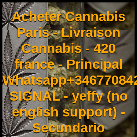
Acheter Cannabis
Paris - Livraison
Cannabis - 420
france - Principal
Whatsapp+34677084
SIGNAL - yeffy (no
english support) -
Secundario