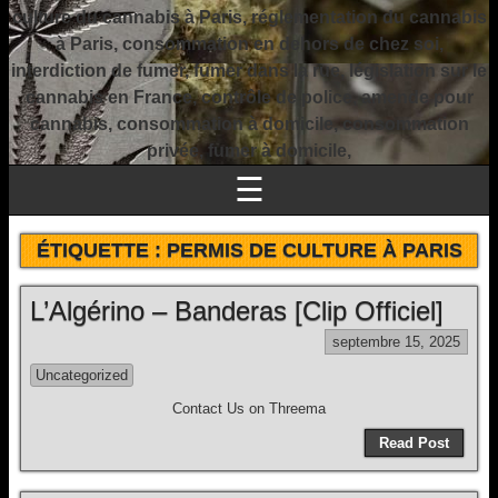
culture du cannabis à Paris, réglementation du cannabis
à Paris, consommation en dehors de chez soi,
interdiction de fumer, fumer dans la rue, législation sur le
cannabis en France, contrôle de police, amende pour
cannabis, consommation à domicile, consommation
privée, fumer à domicile,
☰
ÉTIQUETTE :
PERMIS DE CULTURE À PARIS
L’Algérino – Banderas [Clip Officiel]
septembre 15, 2025
Uncategorized
Contact Us on Threema
Read Post