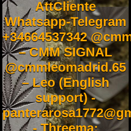
AttCliente
Whatsapp-Telegram
+34664537342 @cmm
– CMM SIGNAL
@cmmleomadrid.65
– Leo (English
support) -
panterarosa1772@gm
- Threema: