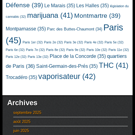
Défense
(39)
Le Marais
(35)
Les Halles
(35)
législation du
marijuana
(41)
Montmartre
(39)
cannabis
(32)
Paris
Montparnasse
(35)
Parc des Buttes-Chaumont
(34)
(45)
Paris 1er
(32)
Paris 2e
(32)
Paris 3e
(32)
Paris 4e
(32)
Paris 5e
(32)
Paris 6e
(32)
Paris 7e
(32)
Paris 8e
(32)
Paris 9e
(32)
Paris 10e
(32)
Paris 11e
(32)
quartiers
Place de la Concorde
(35)
Paris 12e
(32)
Paris 13e
(32)
THC
(41)
de Paris
(36)
Saint-Germain-des-Prés
(35)
vaporisateur
(42)
Trocadéro
(35)
Archives
septembre 2025
août 2025
juin 2025