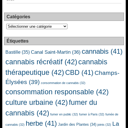
Catégories
Catégories
Étiquettes
cannabis
(41)
Canal Saint-Martin
(36)
Bastille
(35)
cannabis récréatif
(42)
cannabis
thérapeutique
(42)
CBD
(41)
Champs-
Élysées
(39)
consommation de cannabis
(32)
consommation responsable
(42)
culture urbaine
(42)
fumer du
cannabis
(42)
fumer en public
(32)
fumer à Paris
(32)
fumée de
herbe
(41)
La
Jardin des Plantes
(34)
cannabis
(32)
joints
(32)