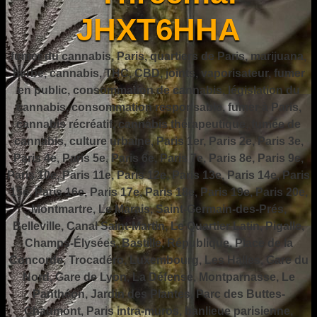
JHXT6HHA
fumer du cannabis, Paris, quartiers de Paris, marijuana,
herbe, cannabis, THC, CBD, joints, vaporisateur, fumer
en public, consommation de cannabis, législation du
cannabis, consommation responsable, fumer à Paris,
cannabis récréatif, cannabis thérapeutique, fumée de
cannabis, culture urbaine, Paris 1er, Paris 2e, Paris 3e,
Paris 4e, Paris 5e, Paris 6e, Paris 7e, Paris 8e, Paris 9e,
Paris 10e, Paris 11e, Paris 12e, Paris 13e, Paris 14e, Paris
15e, Paris 16e, Paris 17e, Paris 18e, Paris 19e, Paris 20e,
Montmartre, Le Marais, Saint-Germain-des-Prés,
Belleville, Canal Saint-Martin, Le Quartier Latin, Pigalle,
Champs-Élysées, Bastille, République, Place de la
Concorde, Trocadéro, Luxembourg, Les Halles, Gare du
Nord, Gare de Lyon, La Défense, Montparnasse, Le
Panthéon, Jardin des Plantes, Parc des Buttes-
Chaumont, Paris intra-muros, banlieue parisienne,