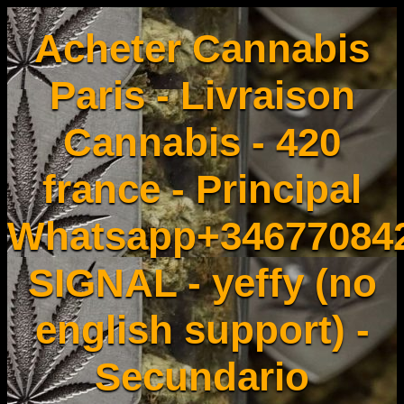
Acheter Cannabis
Paris - Livraison
Cannabis - 420
france - Principal
Whatsapp+34677084
SIGNAL - yeffy (no
english support) -
Secundario