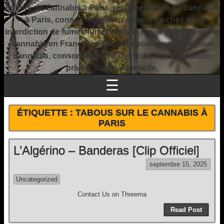
culture du cannabis à Paris, réglementation du cannabis
à Paris, consommation en dehors de chez soi,
interdiction de fumer, fumer dans la rue, législation sur le
cannabis en France, contrôle de police, amende pour
cannabis, consommation à domicile, consommation
privée, fumer à domicile,
☰
ÉTIQUETTE :
TABOUS SUR LE CANNABIS À
PARIS
L’Algérino – Banderas [Clip Officiel]
septembre 15, 2025
Uncategorized
Contact Us on Threema
Read Post