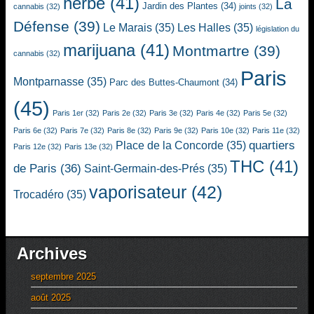
herbe
(41)
La
Jardin des Plantes
(34)
cannabis
(32)
joints
(32)
Défense
(39)
Le Marais
(35)
Les Halles
(35)
législation du
marijuana
(41)
Montmartre
(39)
cannabis
(32)
Paris
Montparnasse
(35)
Parc des Buttes-Chaumont
(34)
(45)
Paris 1er
(32)
Paris 2e
(32)
Paris 3e
(32)
Paris 4e
(32)
Paris 5e
(32)
Paris 6e
(32)
Paris 7e
(32)
Paris 8e
(32)
Paris 9e
(32)
Paris 10e
(32)
Paris 11e
(32)
quartiers
Place de la Concorde
(35)
Paris 12e
(32)
Paris 13e
(32)
THC
(41)
de Paris
(36)
Saint-Germain-des-Prés
(35)
vaporisateur
(42)
Trocadéro
(35)
Archives
septembre 2025
août 2025