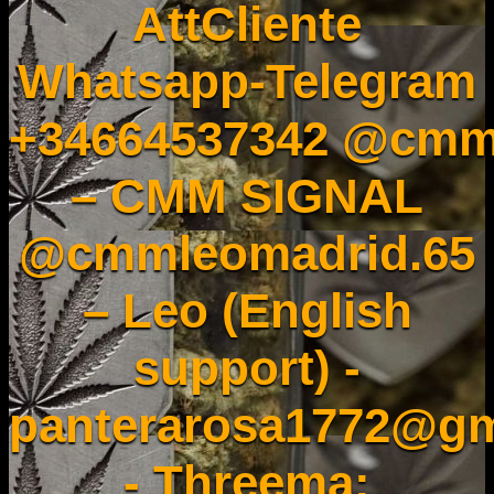
AttCliente
Whatsapp-Telegram
+34664537342 @cmm
– CMM SIGNAL
@cmmleomadrid.65
– Leo (English
support) -
panterarosa1772@gm
- Threema: