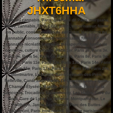
JHXT6HHA
fumer du cannabis, Paris, quartiers de Paris, marijuana,
herbe, cannabis, THC, CBD, joints, vaporisateur, fumer
en public, consommation de cannabis, législation du
cannabis, consommation responsable, fumer à Paris,
cannabis récréatif, cannabis thérapeutique, fumée de
cannabis, culture urbaine, Paris 1er, Paris 2e, Paris 3e,
Paris 4e, Paris 5e, Paris 6e, Paris 7e, Paris 8e, Paris 9e,
Paris 10e, Paris 11e, Paris 12e, Paris 13e, Paris 14e, Paris
15e, Paris 16e, Paris 17e, Paris 18e, Paris 19e, Paris 20e,
Montmartre, Le Marais, Saint-Germain-des-Prés,
Belleville, Canal Saint-Martin, Le Quartier Latin, Pigalle,
Champs-Élysées, Bastille, République, Place de la
Concorde, Trocadéro, Luxembourg, Les Halles, Gare du
Nord, Gare de Lyon, La Défense, Montparnasse, Le
Panthéon, Jardin des Plantes, Parc des Buttes-
Chaumont, Paris intra-muros, banlieue parisienne,