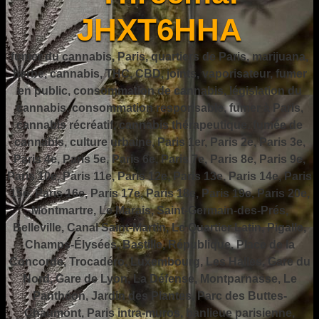
JHXT6HHA
fumer du cannabis, Paris, quartiers de Paris, marijuana,
herbe, cannabis, THC, CBD, joints, vaporisateur, fumer
en public, consommation de cannabis, législation du
cannabis, consommation responsable, fumer à Paris,
cannabis récréatif, cannabis thérapeutique, fumée de
cannabis, culture urbaine, Paris 1er, Paris 2e, Paris 3e,
Paris 4e, Paris 5e, Paris 6e, Paris 7e, Paris 8e, Paris 9e,
Paris 10e, Paris 11e, Paris 12e, Paris 13e, Paris 14e, Paris
15e, Paris 16e, Paris 17e, Paris 18e, Paris 19e, Paris 20e,
Montmartre, Le Marais, Saint-Germain-des-Prés,
Belleville, Canal Saint-Martin, Le Quartier Latin, Pigalle,
Champs-Élysées, Bastille, République, Place de la
Concorde, Trocadéro, Luxembourg, Les Halles, Gare du
Nord, Gare de Lyon, La Défense, Montparnasse, Le
Panthéon, Jardin des Plantes, Parc des Buttes-
Chaumont, Paris intra-muros, banlieue parisienne,