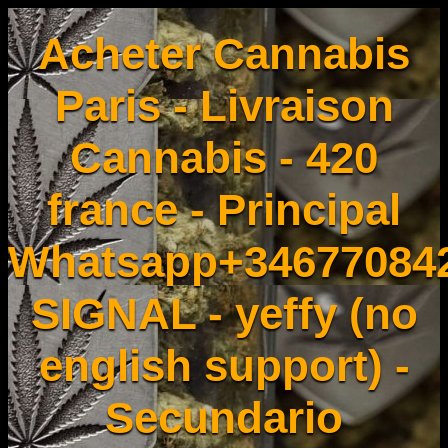
Acheter Cannabis
Paris - Livraison
Cannabis - 420
france - Principal
Whatsapp+34677084
SIGNAL - yeffy (no
english support) -
Secundario