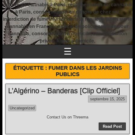
culture du cannabis à Paris, réglementation du cannabis
à Paris, consommation en dehors de chez soi,
interdiction de fumer, fumer dans la rue, législation sur le
cannabis en France, contrôle de police, amende pour
cannabis, consommation à domicile, consommation
privée, fumer à domicile,
☰
ÉTIQUETTE :
FUMER DANS LES JARDINS
PUBLICS
L’Algérino – Banderas [Clip Officiel]
septembre 15, 2025
Uncategorized
Contact Us on Threema
Read Post