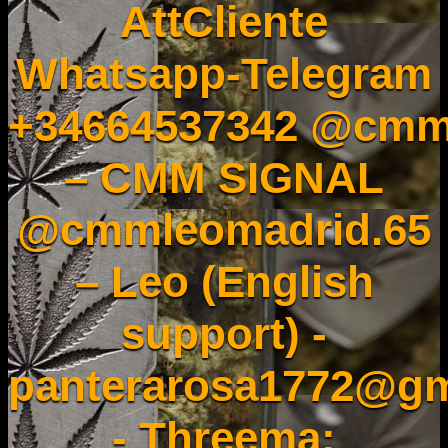
AttCliente
Whatsapp-Telegram
+34664537342 @cmm
– CMM SIGNAL
@cmmleomadrid.65
– Leo (English
support) -
panterarosa1772@gm
- Threema: