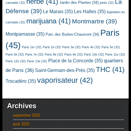
herbe
(41)
La
Jardin des Plantes
(34)
cannabis
(32)
joints
(32)
Défense
(39)
Le Marais
(35)
Les Halles
(35)
législation du
marijuana
(41)
Montmartre
(39)
cannabis
(32)
Paris
Montparnasse
(35)
Parc des Buttes-Chaumont
(34)
(45)
Paris 1er
(32)
Paris 2e
(32)
Paris 3e
(32)
Paris 4e
(32)
Paris 5e
(32)
Paris 6e
(32)
Paris 7e
(32)
Paris 8e
(32)
Paris 9e
(32)
Paris 10e
(32)
Paris 11e
(32)
quartiers
Place de la Concorde
(35)
Paris 12e
(32)
Paris 13e
(32)
THC
(41)
de Paris
(36)
Saint-Germain-des-Prés
(35)
vaporisateur
(42)
Trocadéro
(35)
Archives
septembre 2025
août 2025