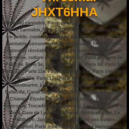
JHXT6HHA
fumer du cannabis, Paris, quartiers de Paris, marijuana,
herbe, cannabis, THC, CBD, joints, vaporisateur, fumer
en public, consommation de cannabis, législation du
cannabis, consommation responsable, fumer à Paris,
cannabis récréatif, cannabis thérapeutique, fumée de
cannabis, culture urbaine, Paris 1er, Paris 2e, Paris 3e,
Paris 4e, Paris 5e, Paris 6e, Paris 7e, Paris 8e, Paris 9e,
Paris 10e, Paris 11e, Paris 12e, Paris 13e, Paris 14e, Paris
15e, Paris 16e, Paris 17e, Paris 18e, Paris 19e, Paris 20e,
Montmartre, Le Marais, Saint-Germain-des-Prés,
Belleville, Canal Saint-Martin, Le Quartier Latin, Pigalle,
Champs-Élysées, Bastille, République, Place de la
Concorde, Trocadéro, Luxembourg, Les Halles, Gare du
Nord, Gare de Lyon, La Défense, Montparnasse, Le
Panthéon, Jardin des Plantes, Parc des Buttes-
Chaumont, Paris intra-muros, banlieue parisienne,