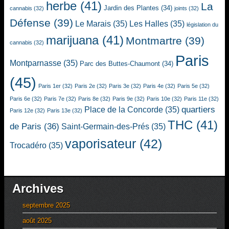
herbe
(41)
La
Jardin des Plantes
(34)
cannabis
(32)
joints
(32)
Défense
(39)
Le Marais
(35)
Les Halles
(35)
législation du
marijuana
(41)
Montmartre
(39)
cannabis
(32)
Paris
Montparnasse
(35)
Parc des Buttes-Chaumont
(34)
(45)
Paris 1er
(32)
Paris 2e
(32)
Paris 3e
(32)
Paris 4e
(32)
Paris 5e
(32)
Paris 6e
(32)
Paris 7e
(32)
Paris 8e
(32)
Paris 9e
(32)
Paris 10e
(32)
Paris 11e
(32)
quartiers
Place de la Concorde
(35)
Paris 12e
(32)
Paris 13e
(32)
THC
(41)
de Paris
(36)
Saint-Germain-des-Prés
(35)
vaporisateur
(42)
Trocadéro
(35)
Archives
septembre 2025
août 2025