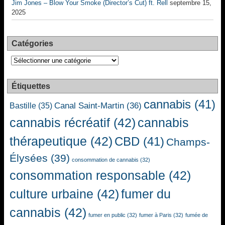
Jim Jones – Blow Your Smoke (Director’s Cut) ft. Rell
septembre 15,
2025
Catégories
Catégories
Étiquettes
cannabis
(41)
Canal Saint-Martin
(36)
Bastille
(35)
cannabis récréatif
(42)
cannabis
thérapeutique
(42)
CBD
(41)
Champs-
Élysées
(39)
consommation de cannabis
(32)
consommation responsable
(42)
culture urbaine
(42)
fumer du
cannabis
(42)
fumer en public
(32)
fumer à Paris
(32)
fumée de