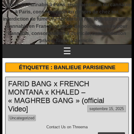
culture du cannabis à Paris, réglementation du cannabis
à Paris, consommation en dehors de chez soi,
interdiction de fumer, fumer dans la rue, législation sur le
cannabis en France, contrôle de police, amende pour
cannabis, consommation à domicile, consommation
privée, fumer à domicile,
☰
ÉTIQUETTE :
BANLIEUE PARISIENNE
FARID BANG x FRENCH
MONTANA x KHALED –
« MAGHREB GANG » (official
Video]
septembre 15, 2025
Uncategorized
Contact Us on Threema