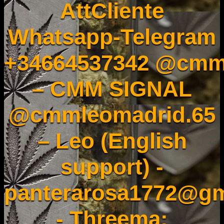
AttCliente
Whatsapp-Telegram
+34664537342 @cmm
– CMM SIGNAL
@cmmleomadrid.65
– Leo (English
support) -
panterarosa1772@gm
- Threema: