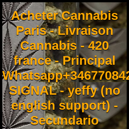
Acheter Cannabis
Paris - Livraison
Cannabis - 420
france - Principal
Whatsapp+34677084
SIGNAL - yeffy (no
english support) -
Secundario