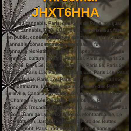
JHXT6HHA
fumer du cannabis, Paris, quartiers de Paris, marijuana,
herbe, cannabis, THC, CBD, joints, vaporisateur, fumer
en public, consommation de cannabis, législation du
cannabis, consommation responsable, fumer à Paris,
cannabis récréatif, cannabis thérapeutique, fumée de
cannabis, culture urbaine, Paris 1er, Paris 2e, Paris 3e,
Paris 4e, Paris 5e, Paris 6e, Paris 7e, Paris 8e, Paris 9e,
Paris 10e, Paris 11e, Paris 12e, Paris 13e, Paris 14e, Paris
15e, Paris 16e, Paris 17e, Paris 18e, Paris 19e, Paris 20e,
Montmartre, Le Marais, Saint-Germain-des-Prés,
Belleville, Canal Saint-Martin, Le Quartier Latin, Pigalle,
Champs-Élysées, Bastille, République, Place de la
Concorde, Trocadéro, Luxembourg, Les Halles, Gare du
Nord, Gare de Lyon, La Défense, Montparnasse, Le
Panthéon, Jardin des Plantes, Parc des Buttes-
Chaumont, Paris intra-muros, banlieue parisienne,