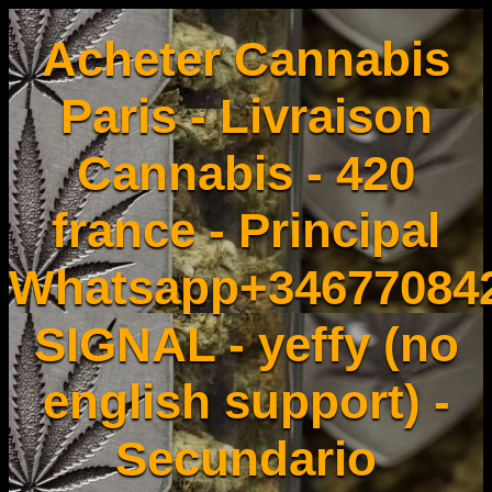
Acheter Cannabis
Paris - Livraison
Cannabis - 420
france - Principal
Whatsapp+34677084
SIGNAL - yeffy (no
english support) -
Secundario