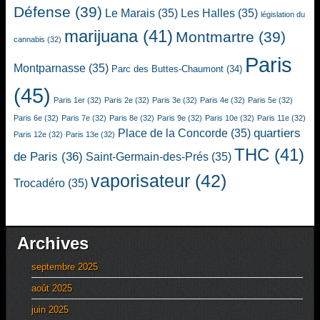
Défense
(39)
Le Marais
(35)
Les Halles
(35)
législation du
marijuana
(41)
Montmartre
(39)
cannabis
(32)
Paris
Montparnasse
(35)
Parc des Buttes-Chaumont
(34)
(45)
Paris 1er
(32)
Paris 2e
(32)
Paris 3e
(32)
Paris 4e
(32)
Paris 5e
(32)
Paris 6e
(32)
Paris 7e
(32)
Paris 8e
(32)
Paris 9e
(32)
Paris 10e
(32)
Paris 11e
(32)
quartiers
Place de la Concorde
(35)
Paris 12e
(32)
Paris 13e
(32)
THC
(41)
de Paris
(36)
Saint-Germain-des-Prés
(35)
vaporisateur
(42)
Trocadéro
(35)
Archives
septembre 2025
août 2025
juin 2025