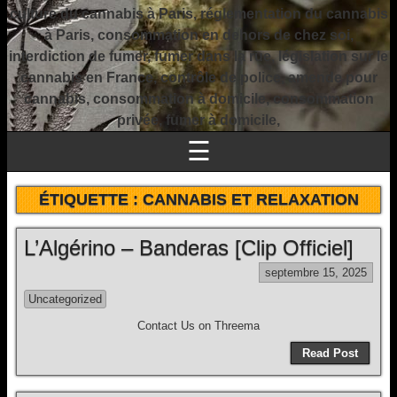
culture du cannabis à Paris, réglementation du cannabis
à Paris, consommation en dehors de chez soi,
interdiction de fumer, fumer dans la rue, législation sur le
cannabis en France, contrôle de police, amende pour
cannabis, consommation à domicile, consommation
privée, fumer à domicile,
☰
ÉTIQUETTE :
CANNABIS ET RELAXATION
L’Algérino – Banderas [Clip Officiel]
septembre 15, 2025
Uncategorized
Contact Us on Threema
Read Post