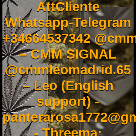
AttCliente
Whatsapp-Telegram
+34664537342 @cmm
– CMM SIGNAL
@cmmleomadrid.65
– Leo (English
support) -
panterarosa1772@gm
- Threema: