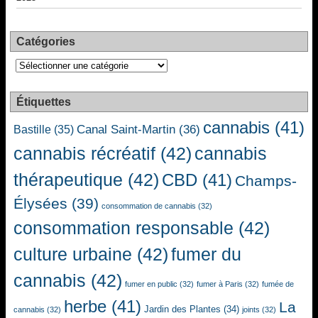
Catégories
Catégories
Étiquettes
cannabis
(41)
Canal Saint-Martin
(36)
Bastille
(35)
cannabis récréatif
(42)
cannabis
thérapeutique
(42)
CBD
(41)
Champs-
Élysées
(39)
consommation de cannabis
(32)
consommation responsable
(42)
culture urbaine
(42)
fumer du
cannabis
(42)
fumer en public
(32)
fumer à Paris
(32)
fumée de
herbe
(41)
La
Jardin des Plantes
(34)
cannabis
(32)
joints
(32)