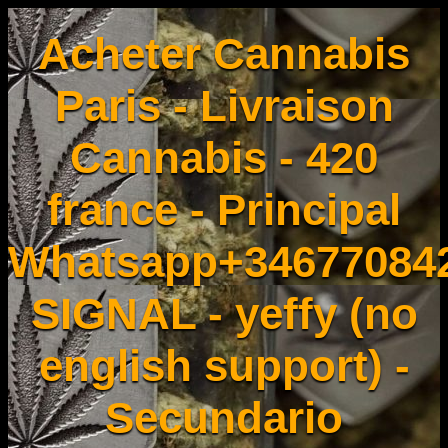
Acheter Cannabis
Paris - Livraison
Cannabis - 420
france - Principal
Whatsapp+34677084
SIGNAL - yeffy (no
english support) -
Secundario