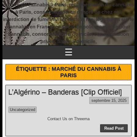
culture du cannabis à Paris, réglementation du cannabis
à Paris, consommation en dehors de chez soi,
interdiction de fumer, fumer dans la rue, législation sur le
cannabis en France, contrôle de police, amende pour
cannabis, consommation à domicile, consommation
privée, fumer à domicile,
☰
ÉTIQUETTE :
MARCHÉ DU CANNABIS À
PARIS
L’Algérino – Banderas [Clip Officiel]
septembre 15, 2025
Uncategorized
Contact Us on Threema
Read Post