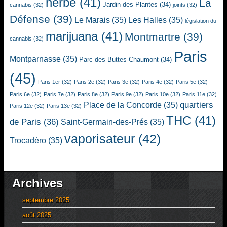
herbe
(41)
La
Jardin des Plantes
(34)
cannabis
(32)
joints
(32)
Défense
(39)
Le Marais
(35)
Les Halles
(35)
législation du
marijuana
(41)
Montmartre
(39)
cannabis
(32)
Paris
Montparnasse
(35)
Parc des Buttes-Chaumont
(34)
(45)
Paris 1er
(32)
Paris 2e
(32)
Paris 3e
(32)
Paris 4e
(32)
Paris 5e
(32)
Paris 6e
(32)
Paris 7e
(32)
Paris 8e
(32)
Paris 9e
(32)
Paris 10e
(32)
Paris 11e
(32)
quartiers
Place de la Concorde
(35)
Paris 12e
(32)
Paris 13e
(32)
THC
(41)
de Paris
(36)
Saint-Germain-des-Prés
(35)
vaporisateur
(42)
Trocadéro
(35)
Archives
septembre 2025
août 2025