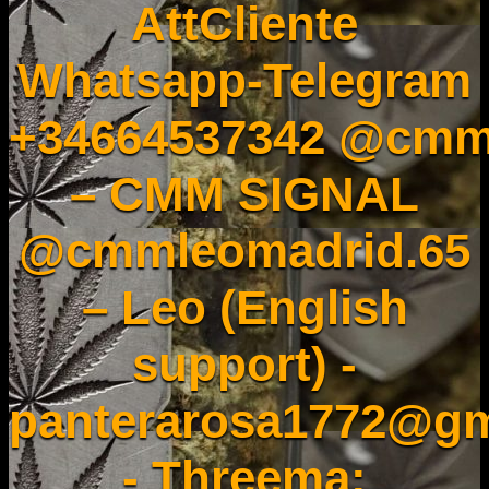
AttCliente
Whatsapp-Telegram
+34664537342 @cmm
– CMM SIGNAL
@cmmleomadrid.65
– Leo (English
support) -
panterarosa1772@gm
- Threema: