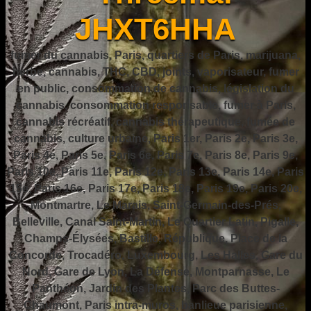
JHXT6HHA
fumer du cannabis, Paris, quartiers de Paris, marijuana,
herbe, cannabis, THC, CBD, joints, vaporisateur, fumer
en public, consommation de cannabis, législation du
cannabis, consommation responsable, fumer à Paris,
cannabis récréatif, cannabis thérapeutique, fumée de
cannabis, culture urbaine, Paris 1er, Paris 2e, Paris 3e,
Paris 4e, Paris 5e, Paris 6e, Paris 7e, Paris 8e, Paris 9e,
Paris 10e, Paris 11e, Paris 12e, Paris 13e, Paris 14e, Paris
15e, Paris 16e, Paris 17e, Paris 18e, Paris 19e, Paris 20e,
Montmartre, Le Marais, Saint-Germain-des-Prés,
Belleville, Canal Saint-Martin, Le Quartier Latin, Pigalle,
Champs-Élysées, Bastille, République, Place de la
Concorde, Trocadéro, Luxembourg, Les Halles, Gare du
Nord, Gare de Lyon, La Défense, Montparnasse, Le
Panthéon, Jardin des Plantes, Parc des Buttes-
Chaumont, Paris intra-muros, banlieue parisienne,