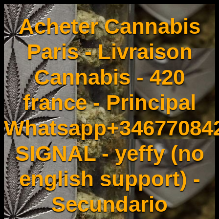
Acheter Cannabis
Paris - Livraison
Cannabis - 420
france - Principal
Whatsapp+34677084
SIGNAL - yeffy (no
english support) -
Secundario