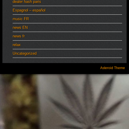
dealer hash paris
Espagnol – español
music FR
news EN
news fr
relax
Uncategorized
Asteroid Theme