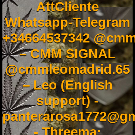
AttCliente
Whatsapp-Telegram
+34664537342 @cmm
– CMM SIGNAL
@cmmleomadrid.65
– Leo (English
support) -
panterarosa1772@gm
- Threema: