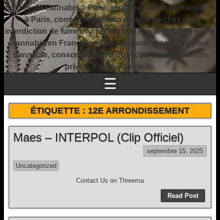
culture du cannabis à Paris, réglementation du cannabis
à Paris, consommation en dehors de chez soi,
interdiction de fumer, fumer dans la rue, législation sur le
cannabis en France, contrôle de police, amende pour
cannabis, consommation à domicile, consommation
privée, fumer à domicile,
☰
ÉTIQUETTE :
12E ARRONDISSEMENT
Maes – INTERPOL (Clip Officiel)
septembre 15, 2025
Uncategorized
Contact Us on Threema
Read Post