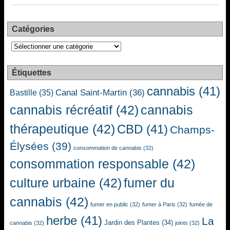
Catégories
Catégories
Étiquettes
cannabis
(41)
Canal Saint-Martin
(36)
Bastille
(35)
cannabis récréatif
(42)
cannabis
thérapeutique
(42)
CBD
(41)
Champs-
Élysées
(39)
consommation de cannabis
(32)
consommation responsable
(42)
culture urbaine
(42)
fumer du
cannabis
(42)
fumer en public
(32)
fumer à Paris
(32)
fumée de
herbe
(41)
La
Jardin des Plantes
(34)
cannabis
(32)
joints
(32)