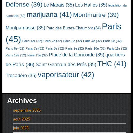
Défense
(39)
Le Marais
(35)
Les Halles
(35)
législation du
marijuana
(41)
Montmartre
(39)
cannabis
(32)
Paris
Montparnasse
(35)
Parc des Buttes-Chaumont
(34)
(45)
Paris 1er
(32)
Paris 2e
(32)
Paris 3e
(32)
Paris 4e
(32)
Paris 5e
(32)
Paris 6e
(32)
Paris 7e
(32)
Paris 8e
(32)
Paris 9e
(32)
Paris 10e
(32)
Paris 11e
(32)
quartiers
Place de la Concorde
(35)
Paris 12e
(32)
Paris 13e
(32)
THC
(41)
de Paris
(36)
Saint-Germain-des-Prés
(35)
vaporisateur
(42)
Trocadéro
(35)
Archives
septembre 2025
août 2025
juin 2025