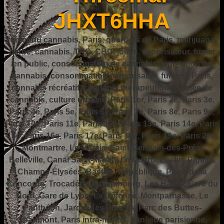
JHXT6HHA
fumer du cannabis, Paris, quartiers de Paris, marijuana,
herbe, cannabis, THC, CBD, joints, vaporisateur, fumer
en public, consommation de cannabis, législation du
cannabis, consommation responsable, fumer à Paris,
cannabis récréatif, cannabis thérapeutique, fumée de
cannabis, culture urbaine, Paris 1er, Paris 2e, Paris 3e,
Paris 4e, Paris 5e, Paris 6e, Paris 7e, Paris 8e, Paris 9e,
Paris 10e, Paris 11e, Paris 12e, Paris 13e, Paris 14e, Paris
15e, Paris 16e, Paris 17e, Paris 18e, Paris 19e, Paris 20e,
Montmartre, Le Marais, Saint-Germain-des-Prés,
Belleville, Canal Saint-Martin, Le Quartier Latin, Pigalle,
Champs-Élysées, Bastille, République, Place de la
Concorde, Trocadéro, Luxembourg, Les Halles, Gare du
Nord, Gare de Lyon, La Défense, Montparnasse, Le
Panthéon, Jardin des Plantes, Parc des Buttes-
Chaumont, Paris intra-muros, banlieue parisienne,