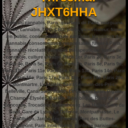
JHXT6HHA
fumer du cannabis, Paris, quartiers de Paris, marijuana,
herbe, cannabis, THC, CBD, joints, vaporisateur, fumer
en public, consommation de cannabis, législation du
cannabis, consommation responsable, fumer à Paris,
cannabis récréatif, cannabis thérapeutique, fumée de
cannabis, culture urbaine, Paris 1er, Paris 2e, Paris 3e,
Paris 4e, Paris 5e, Paris 6e, Paris 7e, Paris 8e, Paris 9e,
Paris 10e, Paris 11e, Paris 12e, Paris 13e, Paris 14e, Paris
15e, Paris 16e, Paris 17e, Paris 18e, Paris 19e, Paris 20e,
Montmartre, Le Marais, Saint-Germain-des-Prés,
Belleville, Canal Saint-Martin, Le Quartier Latin, Pigalle,
Champs-Élysées, Bastille, République, Place de la
Concorde, Trocadéro, Luxembourg, Les Halles, Gare du
Nord, Gare de Lyon, La Défense, Montparnasse, Le
Panthéon, Jardin des Plantes, Parc des Buttes-
Chaumont, Paris intra-muros, banlieue parisienne,