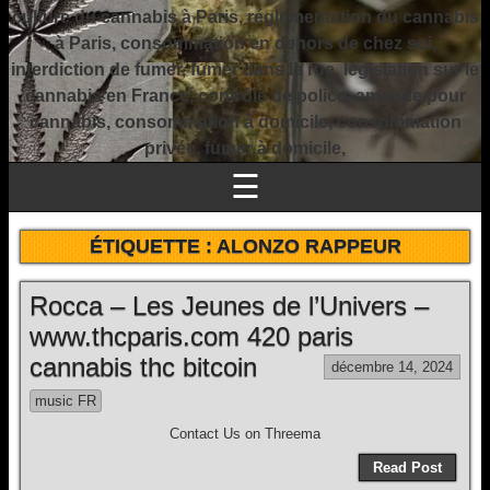
culture du cannabis à Paris, réglementation du cannabis
à Paris, consommation en dehors de chez soi,
interdiction de fumer, fumer dans la rue, législation sur le
cannabis en France, contrôle de police, amende pour
cannabis, consommation à domicile, consommation
privée, fumer à domicile,
☰
ÉTIQUETTE :
ALONZO RAPPEUR
Rocca – Les Jeunes de l’Univers –
www.thcparis.com 420 paris
cannabis thc bitcoin
décembre 14, 2024
music FR
Contact Us on Threema
Read Post