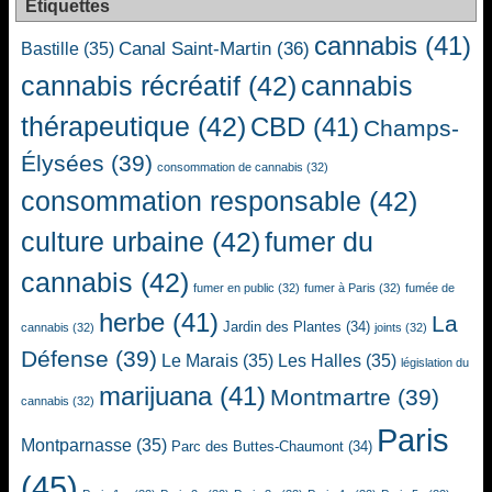
Étiquettes
cannabis
(41)
Canal Saint-Martin
(36)
Bastille
(35)
cannabis récréatif
(42)
cannabis
thérapeutique
(42)
CBD
(41)
Champs-
Élysées
(39)
consommation de cannabis
(32)
consommation responsable
(42)
culture urbaine
(42)
fumer du
cannabis
(42)
fumer en public
(32)
fumer à Paris
(32)
fumée de
herbe
(41)
La
Jardin des Plantes
(34)
cannabis
(32)
joints
(32)
Défense
(39)
Le Marais
(35)
Les Halles
(35)
législation du
marijuana
(41)
Montmartre
(39)
cannabis
(32)
Paris
Montparnasse
(35)
Parc des Buttes-Chaumont
(34)
(45)