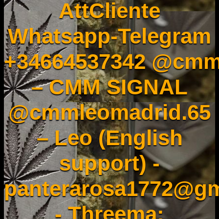
AttCliente
Whatsapp-Telegram
+34664537342 @cmm
– CMM SIGNAL
@cmmleomadrid.65
– Leo (English
support) -
panterarosa1772@gm
- Threema: