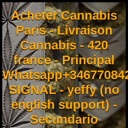
Acheter Cannabis
Paris - Livraison
Cannabis - 420
france - Principal
Whatsapp+34677084
SIGNAL - yeffy (no
english support) -
Secundario