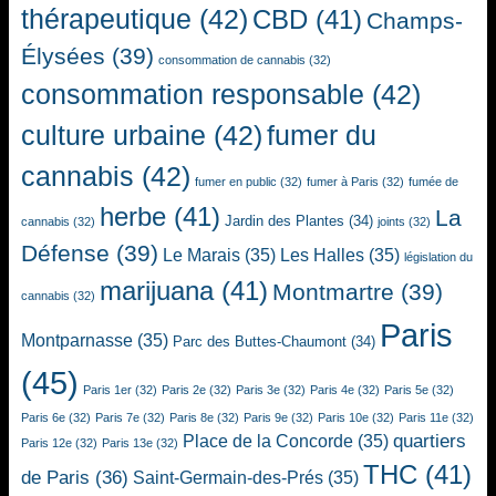
thérapeutique
(42)
CBD
(41)
Champs-
Élysées
(39)
consommation de cannabis
(32)
consommation responsable
(42)
culture urbaine
(42)
fumer du
cannabis
(42)
fumer en public
(32)
fumer à Paris
(32)
fumée de
herbe
(41)
La
Jardin des Plantes
(34)
cannabis
(32)
joints
(32)
Défense
(39)
Le Marais
(35)
Les Halles
(35)
législation du
marijuana
(41)
Montmartre
(39)
cannabis
(32)
Paris
Montparnasse
(35)
Parc des Buttes-Chaumont
(34)
(45)
Paris 1er
(32)
Paris 2e
(32)
Paris 3e
(32)
Paris 4e
(32)
Paris 5e
(32)
Paris 6e
(32)
Paris 7e
(32)
Paris 8e
(32)
Paris 9e
(32)
Paris 10e
(32)
Paris 11e
(32)
quartiers
Place de la Concorde
(35)
Paris 12e
(32)
Paris 13e
(32)
THC
(41)
de Paris
(36)
Saint-Germain-des-Prés
(35)