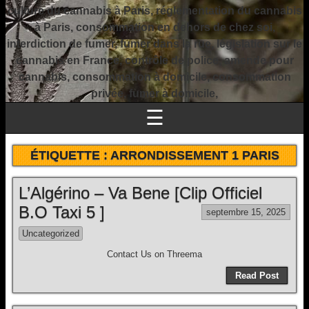
culture du cannabis à Paris, réglementation du cannabis
à Paris, consommation en dehors de chez soi,
interdiction de fumer, fumer dans la rue, législation sur le
cannabis en France, contrôle de police, amende pour
cannabis, consommation à domicile, consommation
privée, fumer à domicile,
☰
ÉTIQUETTE :
ARRONDISSEMENT 1 PARIS
L’Algérino – Va Bene [Clip Officiel
B.O Taxi 5 ]
septembre 15, 2025
Uncategorized
Contact Us on Threema
Read Post