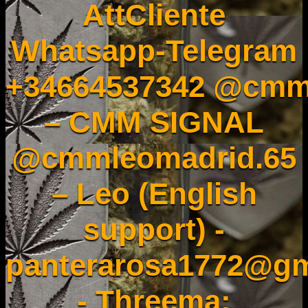
AttCliente
Whatsapp-Telegram
+34664537342 @cmm
– CMM SIGNAL
@cmmleomadrid.65
– Leo (English
support) -
panterarosa1772@gm
- Threema: