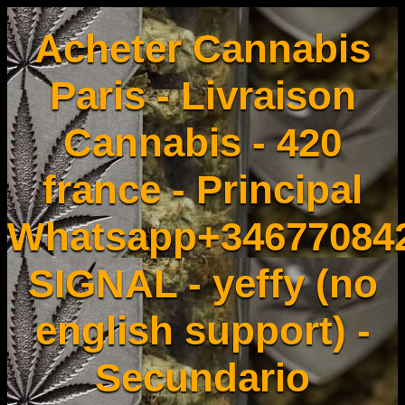
Acheter Cannabis
Paris - Livraison
Cannabis - 420
france - Principal
Whatsapp+34677084
SIGNAL - yeffy (no
english support) -
Secundario