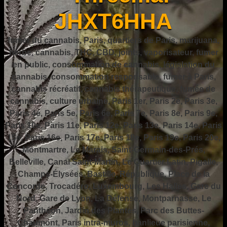
JHXT6HHA
fumer du cannabis, Paris, quartiers de Paris, marijuana,
herbe, cannabis, THC, CBD, joints, vaporisateur, fumer
en public, consommation de cannabis, législation du
cannabis, consommation responsable, fumer à Paris,
cannabis récréatif, cannabis thérapeutique, fumée de
cannabis, culture urbaine, Paris 1er, Paris 2e, Paris 3e,
Paris 4e, Paris 5e, Paris 6e, Paris 7e, Paris 8e, Paris 9e,
Paris 10e, Paris 11e, Paris 12e, Paris 13e, Paris 14e, Paris
15e, Paris 16e, Paris 17e, Paris 18e, Paris 19e, Paris 20e,
Montmartre, Le Marais, Saint-Germain-des-Prés,
Belleville, Canal Saint-Martin, Le Quartier Latin, Pigalle,
Champs-Élysées, Bastille, République, Place de la
Concorde, Trocadéro, Luxembourg, Les Halles, Gare du
Nord, Gare de Lyon, La Défense, Montparnasse, Le
Panthéon, Jardin des Plantes, Parc des Buttes-
Chaumont, Paris intra-muros, banlieue parisienne,