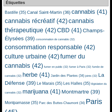
Étiquettes
cannabis
(41)
Canal Saint-Martin
(36)
Bastille
(35)
cannabis récréatif
(42)
cannabis
thérapeutique
(42)
CBD
(41)
Champs-
Élysées
(39)
consommation de cannabis
(32)
consommation responsable
(42)
culture urbaine
(42)
fumer du
cannabis
(42)
fumer en public
(32)
fumer à Paris
(32)
fumée de
herbe
(41)
La
Jardin des Plantes
(34)
cannabis
(32)
joints
(32)
Défense
(39)
Le Marais
(35)
Les Halles
(35)
législation du
marijuana
(41)
Montmartre
(39)
cannabis
(32)
Paris
Montparnasse
(35)
Parc des Buttes-Chaumont
(34)