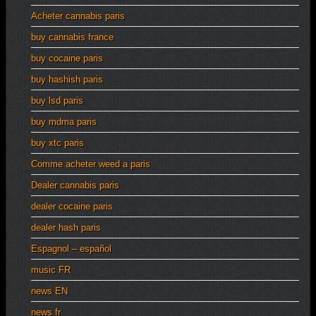
Acheter cannabis paris
buy cannabis france
buy cocaine paris
buy hashish paris
buy lsd paris
buy mdma paris
buy xtc paris
Comme acheter weed a paris
Dealer cannabis paris
dealer cocaine paris
dealer hash paris
Espagnol – español
music FR
news EN
news fr