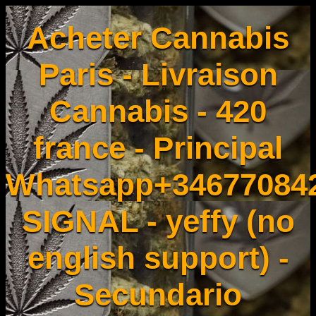
Acheter Cannabis
Paris - Livraison
Cannabis - 420
france - Principal
Whatsapp+34677084
SIGNAL - yeffy (no
english support) -
Secundario