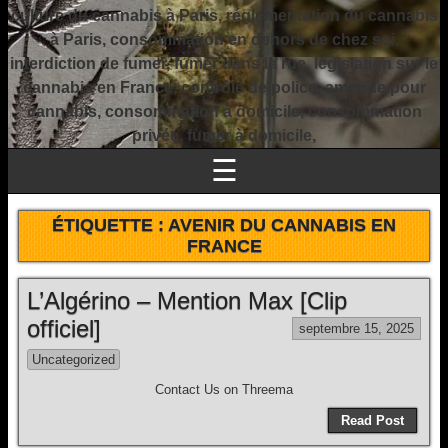
culture du cannabis à Paris, réglementation du cannabis
à Paris, consommation en dehors de chez soi,
interdiction de fumer, fumer dans la rue, législation sur le
cannabis en France, contrôle de police, amende pour
cannabis, consommation à domicile, consommation
privée, fumer à domicile,
☰
ÉTIQUETTE :
AVENIR DU CANNABIS EN
FRANCE
L’Algérino – Mention Max [Clip
officiel]
septembre 15, 2025
Uncategorized
Contact Us on Threema
Read Post