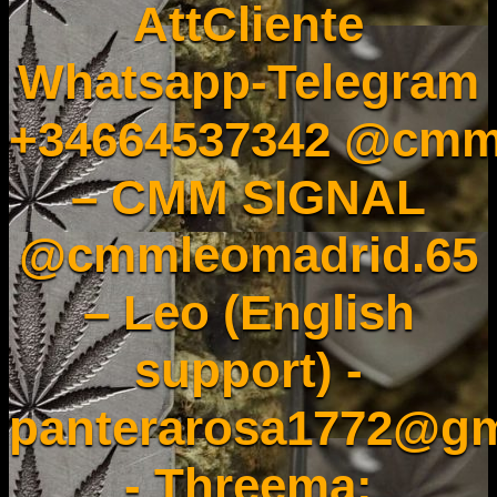
AttCliente
Whatsapp-Telegram
+34664537342 @cmm
– CMM SIGNAL
@cmmleomadrid.65
– Leo (English
support) -
panterarosa1772@gm
- Threema: