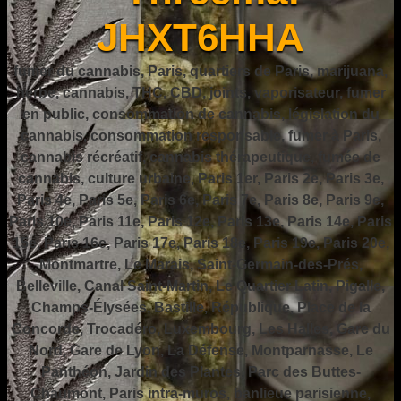
JHXT6HHA
fumer du cannabis, Paris, quartiers de Paris, marijuana,
herbe, cannabis, THC, CBD, joints, vaporisateur, fumer
en public, consommation de cannabis, législation du
cannabis, consommation responsable, fumer à Paris,
cannabis récréatif, cannabis thérapeutique, fumée de
cannabis, culture urbaine, Paris 1er, Paris 2e, Paris 3e,
Paris 4e, Paris 5e, Paris 6e, Paris 7e, Paris 8e, Paris 9e,
Paris 10e, Paris 11e, Paris 12e, Paris 13e, Paris 14e, Paris
15e, Paris 16e, Paris 17e, Paris 18e, Paris 19e, Paris 20e,
Montmartre, Le Marais, Saint-Germain-des-Prés,
Belleville, Canal Saint-Martin, Le Quartier Latin, Pigalle,
Champs-Élysées, Bastille, République, Place de la
Concorde, Trocadéro, Luxembourg, Les Halles, Gare du
Nord, Gare de Lyon, La Défense, Montparnasse, Le
Panthéon, Jardin des Plantes, Parc des Buttes-
Chaumont, Paris intra-muros, banlieue parisienne,