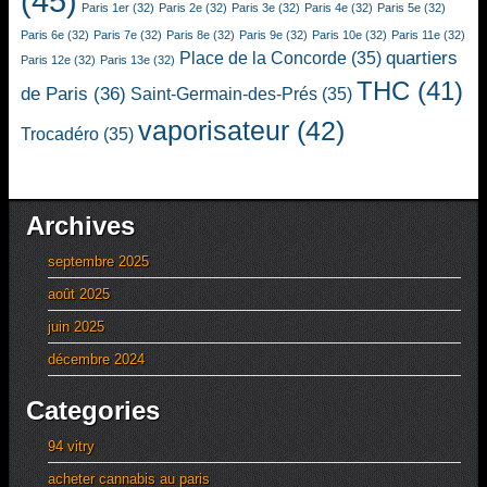
(45)
Paris 1er
(32)
Paris 2e
(32)
Paris 3e
(32)
Paris 4e
(32)
Paris 5e
(32)
Paris 6e
(32)
Paris 7e
(32)
Paris 8e
(32)
Paris 9e
(32)
Paris 10e
(32)
Paris 11e
(32)
quartiers
Place de la Concorde
(35)
Paris 12e
(32)
Paris 13e
(32)
THC
(41)
de Paris
(36)
Saint-Germain-des-Prés
(35)
vaporisateur
(42)
Trocadéro
(35)
Archives
septembre 2025
août 2025
juin 2025
décembre 2024
Categories
94 vitry
acheter cannabis au paris