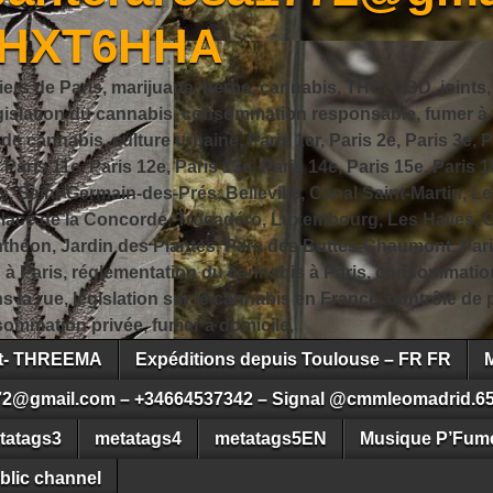
JHXT6HHA
iers de Paris, marijuana, herbe, cannabis, THC, CBD, joints,
slation du cannabis, consommation responsable, fumer à Pa
 cannabis, culture urbaine, Paris 1er, Paris 2e, Paris 3e, Pa
, Paris 11e, Paris 12e, Paris 13e, Paris 14e, Paris 15e, Paris 1
, Saint-Germain-des-Prés, Belleville, Canal Saint-Martin, Le
 Place de la Concorde, Trocadéro, Luxembourg, Les Halles, 
héon, Jardin des Plantes, Parc des Buttes-Chaumont, Pari
s à Paris, réglementation du cannabis à Paris, consommatio
ns la rue, législation sur le cannabis en France, contrôle d
ommation privée, fumer à domicile,
ct- THREEMA
Expéditions depuis Toulouse – FR FR
72@gmail.com – +34664537342 – Signal @cmmleomadrid.6
tatags3
metatags4
metatags5EN
Musique P’Fume
blic channel