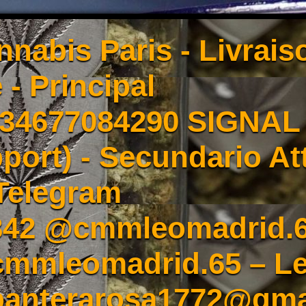
nnabis Paris - Livrai
 - Principal
4677084290 SIGNAL -
port) - Secundario At
Telegram
342 @cmmleomadrid.
mleomadrid.65 – Le
 panterarosa1772@gma