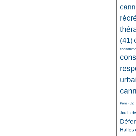
cann
récré
thér
(41)
consommat
con
resp
urba
cann
Paris
(32)
Jardin d
Défe
Halles