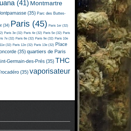
juana
(41)
Montmartre
ontparnasse
(35)
Parc des Buttes-
Paris
(45)
t
(34)
Paris 1er
(32)
2)
Paris 3e
(32)
Paris 4e
(32)
Paris 5e
(32)
Paris
ris 7e
(32)
Paris 8e
(32)
Paris 9e
(32)
Paris 10e
Place
 11e
(32)
Paris 12e
(32)
Paris 13e
(32)
quartiers de Paris
Concorde
(35)
THC
int-Germain-des-Prés
(35)
vaporisateur
Trocadéro
(35)