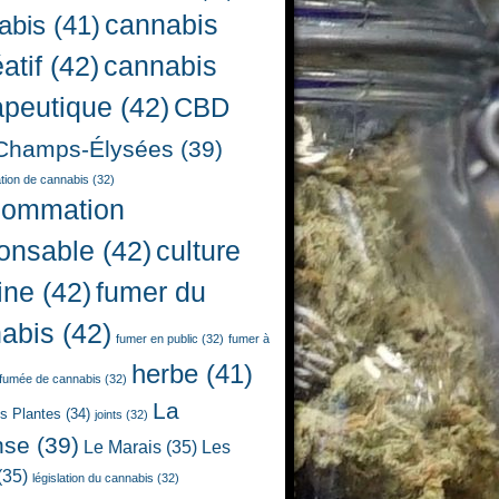
cannabis
abis
(41)
atif
(42)
cannabis
apeutique
(42)
CBD
Champs-Élysées
(39)
ion de cannabis
(32)
sommation
onsable
(42)
culture
ine
(42)
fumer du
abis
(42)
fumer en public
(32)
fumer à
herbe
(41)
fumée de cannabis
(32)
La
es Plantes
(34)
joints
(32)
nse
(39)
Le Marais
(35)
Les
(35)
législation du cannabis
(32)