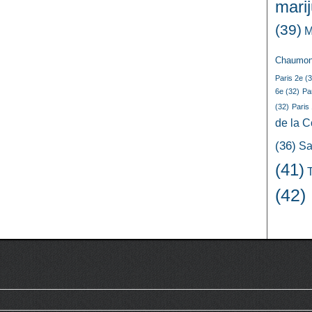
mari
(39)
M
Chaumon
Paris 2e
(3
6e
(32)
Pa
(32)
Paris
de la 
(36)
Sa
(41)
(42)