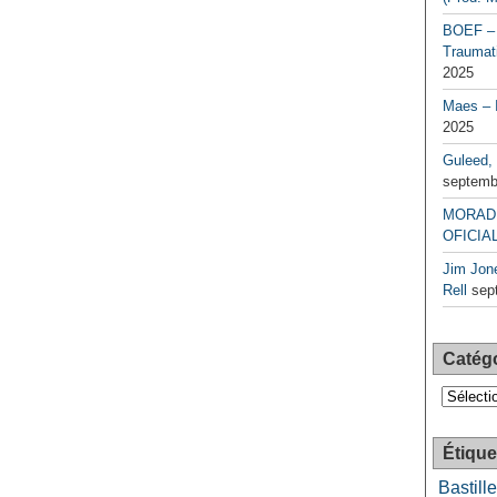
BOEF – 
Traumati
2025
Maes – 
2025
Guleed, 
septemb
MORAD 
OFICIAL
Jim Jone
Rell
sep
Catég
Catégori
Étique
Bastille