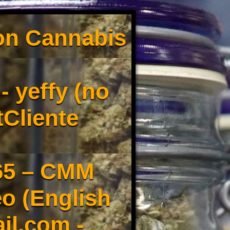
son Cannabis
 yeffy (no
tCliente
65 – CMM
o (English
il.com -