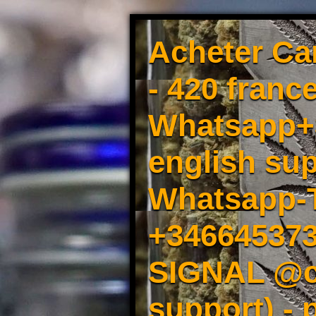
Acheter Ca
- 420 france
Whatsapp+3
english sup
Whatsapp-
+34664537
SIGNAL @cm
support) -