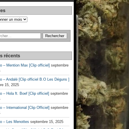
ves
es récents
no – Mention Max [Clip officiel]
septembre
5
no – Andalé [Clip officiel B.O Les Déguns ]
re 15, 2025
o – Hola ft. Boef [Clip officiel]
septembre
5
o – International [Clip Officiel]
septembre
5
no – Les Menottes
septembre 15, 2025