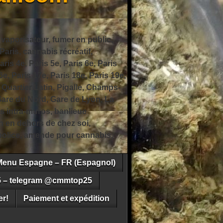
 vaporisateur, fumer en public,
ris, cannabis récréatif,
ris 4e, Paris 5e, Paris 6e, Paris
6e, Paris 17e, Paris 18e, Paris 19e,
 Quartier Latin, Pigalle, Champs-
Gare du Nord, Gare de Lyon, La
s intra-muros, banlieue
n en dehors de chez soi,
e police, amende pour cannabis,
Menu Espagne – FR (Espagnol)
5 – telegram @cmmtop25
r!
Paiement et expédition