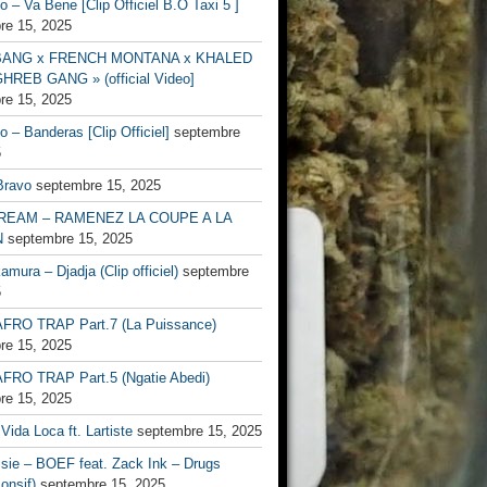
no – Va Bene [Clip Officiel B.O Taxi 5 ]
re 15, 2025
BANG x FRENCH MONTANA x KHALED
HREB GANG » (official Video]
re 15, 2025
no – Banderas [Clip Officiel]
septembre
5
Bravo
septembre 15, 2025
EAM – RAMENEZ LA COUPE A LA
N
septembre 15, 2025
mura – Djadja (Clip officiel)
septembre
5
FRO TRAP Part.7 (La Puissance)
re 15, 2025
FRO TRAP Part.5 (Ngatie Abedi)
re 15, 2025
Vida Loca ft. Lartiste
septembre 15, 2025
ssie – BOEF feat. Zack Ink – Drugs
onsif)
septembre 15, 2025