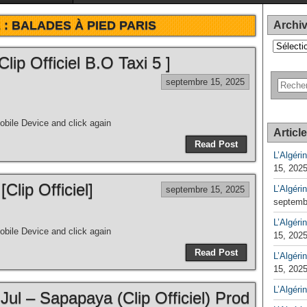
 :
BALADES À PIED PARIS
Archi
Archives
lip Officiel B.O Taxi 5 ]
septembre 15, 2025
bile Device and click again
Articl
Read Post
L’Algéri
15, 202
Clip Officiel]
L’Algéri
septembre 15, 2025
septemb
L’Algérin
bile Device and click again
15, 202
Read Post
L’Algérin
15, 202
L’Algéri
Jul – Sapapaya (Clip Officiel) Prod