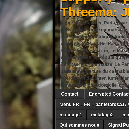
Threema: 
fumer du cannabis, Paris, quart
consommation de cannabis, légi
cannabis thérapeutique, fumée de
7e, Paris 8e, Paris 9e, Paris 10e
Paris 20e, Montmartre, Le Marais
Élysées, Bastille, République,
Défense, Montparnasse, Le Pant
parisienne, culture du cannabi
interdiction de fumer, fumer da
consommation à domicile, cons
Contact
Encrypted Conta
Menu FR – FR – panterarosa17
metatags1
metatags2
me
Qui sommes nous
Signal Pu