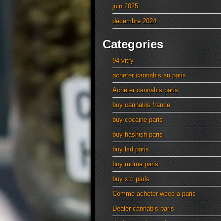
juin 2025
décembre 2024
Categories
94 vitry
acheter cannabis au paris
Acheter cannabis paris
buy cannabis france
buy cocaine paris
buy hashish paris
buy lsd paris
buy mdma paris
buy xtc paris
Comme acheter weed a paris
Dealer cannabis paris