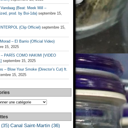
Vandaag (Beat: Meek Mill –
zed, prod. by Boi-1da)
septembre 15,
INTERPOL (Clip Officiel)
septembre 15,
Morad – El Barrio (Official Video)
re 15, 2025
– PARÍS COMO HAKIMI [VIDEO
]
septembre 15, 2025
s – Blow Your Smoke (Director’s Cut) ft.
tembre 15, 2025
ories
es
ttes
Canal Saint-Martin
(36)
(35)