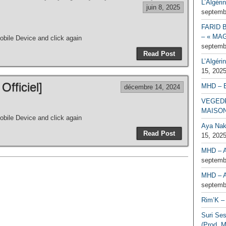
L’Algéri
juin 8, 2025
septemb
FARID 
– « MAG
bile Device and click again
septemb
Read Post
L’Algéri
15, 202
Officiel]
MHD – 
décembre 14, 2024
VEGEDR
MAISO
bile Device and click again
Aya Naka
Read Post
15, 202
MHD – A
septemb
MHD – A
septemb
Rim’K – 
Suri Se
(Prod. M