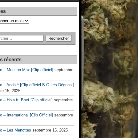
ves
es récents
no – Mention Max [Clip officiel]
septembre
5
no – Andalé [Clip officiel B.O Les Déguns ]
re 15, 2025
o – Hola ft. Boef [Clip officiel]
septembre
5
o – International [Clip Officiel]
septembre
5
no – Les Menottes
septembre 15, 2025