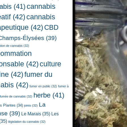
cannabis
abis
(41)
atif
(42)
cannabis
apeutique
(42)
CBD
Champs-Élysées
(39)
ion de cannabis
(32)
sommation
onsable
(42)
culture
ine
(42)
fumer du
abis
(42)
fumer en public
(32)
fumer à
herbe
(41)
fumée de cannabis
(32)
La
es Plantes
(34)
joints
(32)
nse
(39)
Le Marais
(35)
Les
(35)
législation du cannabis
(32)