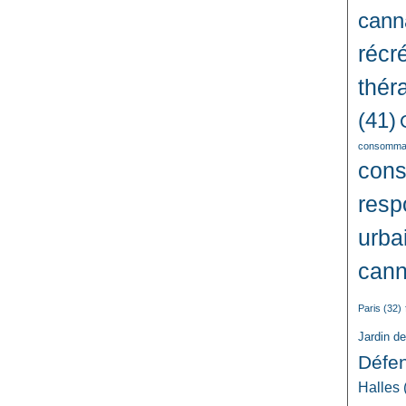
cann
récré
thér
(41)
consommat
con
resp
urba
cann
Paris
(32)
Jardin d
Défe
Halles