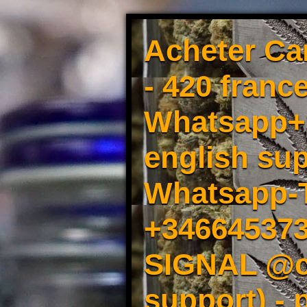
Acheter Ca
- 420 france
Whatsapp+3
english sup
Whatsapp-
+34664537
SIGNAL @cm
support) -