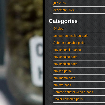
juin 2025
décembre 2024
Categories
94 vitry
acheter cannabis au paris
Acheter cannabis paris
buy cannabis france
buy cocaine paris
buy hashish paris
buy lsd paris
buy mdma paris
buy xtc paris
Comme acheter weed a paris
Dealer cannabis paris