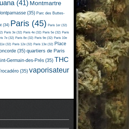
juana
(41)
Montmartre
ontparnasse
(35)
Parc des Buttes-
Paris
(45)
t
(34)
Paris 1er
(32)
2)
Paris 3e
(32)
Paris 4e
(32)
Paris 5e
(32)
Paris
ris 7e
(32)
Paris 8e
(32)
Paris 9e
(32)
Paris 10e
Place
 11e
(32)
Paris 12e
(32)
Paris 13e
(32)
quartiers de Paris
Concorde
(35)
THC
int-Germain-des-Prés
(35)
vaporisateur
Trocadéro
(35)