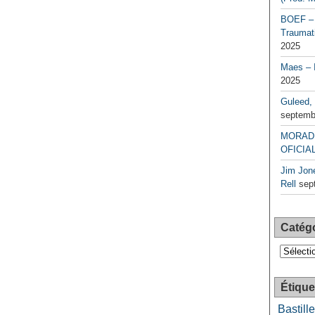
BOEF – 
Traumati
2025
Maes – 
2025
Guleed, 
septemb
MORAD 
OFICIAL
Jim Jone
Rell
sep
Catég
Catégori
Étique
Bastille