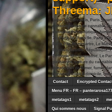
Threema: 
fumer du cannabis, Paris, quart
consommation de cannabis, légi
cannabis thérapeutique, fumée de
7e, Paris 8e, Paris 9e, Paris 10e
Paris 20e, Montmartre, Le Marais
Élysées, Bastille, République,
Défense, Montparnasse, Le Pant
parisienne, culture du cannabi
interdiction de fumer, fumer da
consommation à domicile, cons
Contact
Encrypted Conta
Menu FR – FR – panterarosa17
metatags1
metatags2
me
Qui sommes nous
Signal Pu