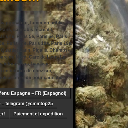
 vaporisateur, fumer en public,
ris, cannabis récréatif,
ris 4e, Paris 5e, Paris 6e, Paris
6e, Paris 17e, Paris 18e, Paris 19e,
 Quartier Latin, Pigalle, Champs-
Gare du Nord, Gare de Lyon, La
s intra-muros, banlieue
n en dehors de chez soi,
e police, amende pour cannabis,
Menu Espagne – FR (Espagnol)
5 – telegram @cmmtop25
r!
Paiement et expédition