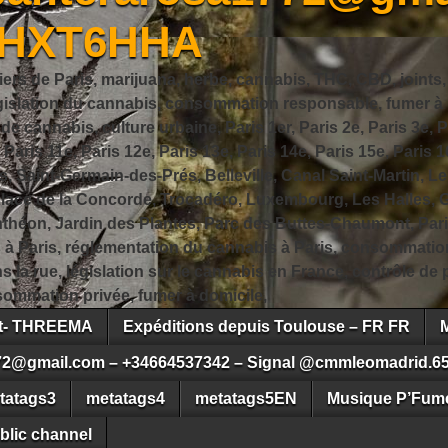
JHXT6HHA
iers de Paris, marijuana, herbe, cannabis, THC, CBD, joints,
slation du cannabis, consommation responsable, fumer à Pa
 cannabis, culture urbaine, Paris 1er, Paris 2e, Paris 3e, Pa
, Paris 11e, Paris 12e, Paris 13e, Paris 14e, Paris 15e, Paris 1
, Saint-Germain-des-Prés, Belleville, Canal Saint-Martin, Le
 Place de la Concorde, Trocadéro, Luxembourg, Les Halles, 
héon, Jardin des Plantes, Parc des Buttes-Chaumont, Pari
s à Paris, réglementation du cannabis à Paris, consommatio
ns la rue, législation sur le cannabis en France, contrôle d
ommation privée, fumer à domicile,
ct- THREEMA
Expéditions depuis Toulouse – FR FR
72@gmail.com – +34664537342 – Signal @cmmleomadrid.6
tatags3
metatags4
metatags5EN
Musique P’Fume
blic channel