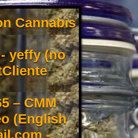
son Cannabis
 yeffy (no
tCliente
65 – CMM
o (English
il.com -