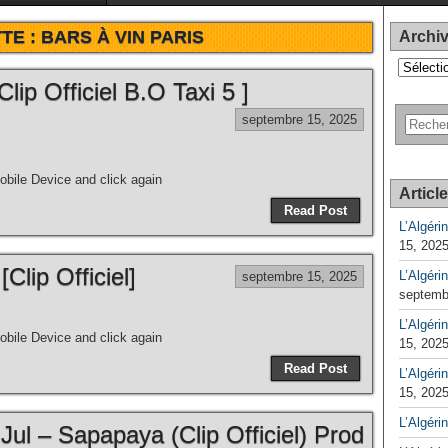
TE :
BARS À VIN PARIS
Archi
Archives
lip Officiel B.O Taxi 5 ]
septembre 15, 2025
bile Device and click again
Articl
Read Post
L’Algéri
15, 202
Clip Officiel]
L’Algéri
septembre 15, 2025
septemb
L’Algérin
bile Device and click again
15, 202
Read Post
L’Algérin
15, 202
L’Algéri
Jul – Sapapaya (Clip Officiel) Prod