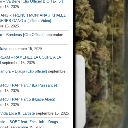
no – Va Bene [Clip Officiel B.O Taxi 5 ]
re 15, 2025
BANG x FRENCH MONTANA x KHALED
HREB GANG » (official Video]
re 15, 2025
no – Banderas [Clip Officiel]
septembre
5
Bravo
septembre 15, 2025
EAM – RAMENEZ LA COUPE A LA
N
septembre 15, 2025
mura – Djadja (Clip officiel)
septembre
5
FRO TRAP Part.7 (La Puissance)
re 15, 2025
FRO TRAP Part.5 (Ngatie Abedi)
re 15, 2025
Vida Loca ft. Lartiste
septembre 15, 2025
ssie – BOEF feat. Zack Ink – Drugs
onsif)
septembre 15, 2025