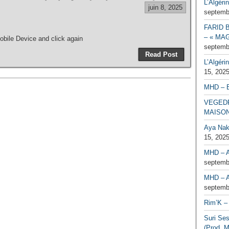
L’Algéri
juin 8, 2025
septemb
FARID 
– « MAG
bile Device and click again
septemb
Read Post
L’Algéri
15, 202
MHD – 
VEGEDR
MAISO
Aya Naka
15, 202
MHD – A
septemb
MHD – A
septemb
Rim’K – 
Suri Se
(Prod. M