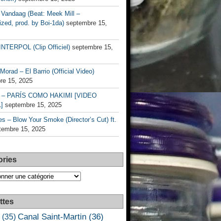
Vandaag (Beat: Meek Mill –
zed, prod. by Boi-1da)
septembre 15,
INTERPOL (Clip Officiel)
septembre 15,
Morad – El Barrio (Official Video)
re 15, 2025
– PARÍS COMO HAKIMI [VIDEO
]
septembre 15, 2025
s – Blow Your Smoke (Director’s Cut) ft.
tembre 15, 2025
ories
es
ttes
Canal Saint-Martin
(36)
(35)