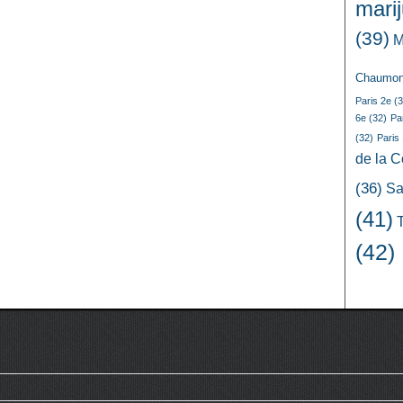
mari
(39)
M
Chaumon
Paris 2e
(3
6e
(32)
Pa
(32)
Paris
de la 
(36)
Sa
(41)
(42)