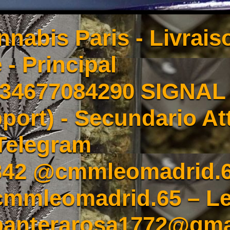
nnabis Paris - Livrai
 - Principal
4677084290 SIGNAL -
port) - Secundario At
Telegram
342 @cmmleomadrid.
mleomadrid.65 – Le
 panterarosa1772@gma