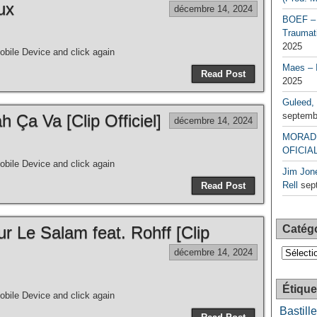
ux
décembre 14, 2024
BOEF – 
Traumati
2025
bile Device and click again
Maes – 
Read Post
2025
Guleed, 
septemb
 Ça Va [Clip Officiel]
décembre 14, 2024
MORAD 
OFICIAL
bile Device and click again
Jim Jone
Rell
sep
Read Post
r Le Salam feat. Rohff [Clip
Catég
Catégori
décembre 14, 2024
Étique
bile Device and click again
Bastille