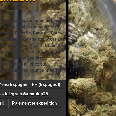
 vaporisateur, fumer en public,
ris, cannabis récréatif,
ris 4e, Paris 5e, Paris 6e, Paris
6e, Paris 17e, Paris 18e, Paris 19e,
 Quartier Latin, Pigalle, Champs-
Gare du Nord, Gare de Lyon, La
s intra-muros, banlieue
n en dehors de chez soi,
e police, amende pour cannabis,
Menu Espagne – FR (Espagnol)
5 – telegram @cmmtop25
r!
Paiement et expédition