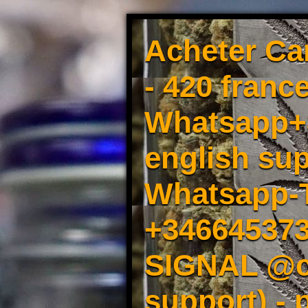
Acheter Ca
- 420 france
Whatsapp+3
english sup
Whatsapp-
+34664537
SIGNAL @cm
support) -