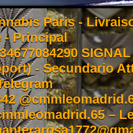
nnabis Paris - Livrai
 - Principal
4677084290 SIGNAL -
port) - Secundario At
Telegram
342 @cmmleomadrid.
mleomadrid.65 – Le
 panterarosa1772@gma