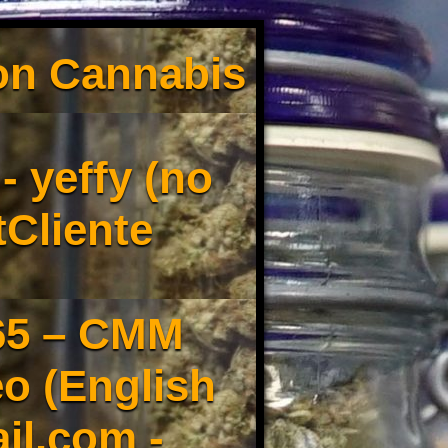
son Cannabis
 yeffy (no
tCliente
65 – CMM
o (English
il.com -