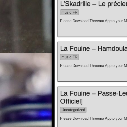
L’Skadrille – Le précie
music FR
Please Download Threema Appto your Mo
La Fouine – Hamdoulah
music FR
Please Download Threema Appto your Mo
La Fouine – Passe-Leu
Officiel]
Uncategorized
Please Download Threema Appto your Mo