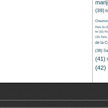
mari
(39)
M
Chaumon
Paris 2e
(3
6e
(32)
Pa
(32)
Paris
de la 
(36)
Sa
(41)
(42)