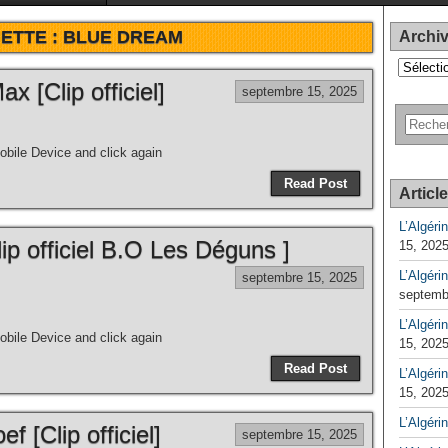
ETTE :
BLUE DREAM
Archi
Archives
x [Clip officiel]
septembre 15, 2025
bile Device and click again
Read Post
Articl
L’Algéri
lip officiel B.O Les Déguns ]
15, 202
L’Algéri
septembre 15, 2025
septemb
L’Algérin
bile Device and click again
15, 202
Read Post
L’Algérin
15, 202
L’Algéri
ef [Clip officiel]
septembre 15, 2025