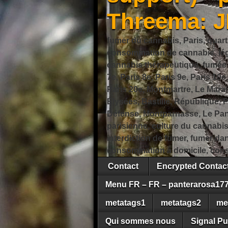
Threema: 
fumer du cannabis, Paris, quart
consommation de cannabis, légi
cannabis thérapeutique, fumée de
7e, Paris 8e, Paris 9e, Paris 10e
Paris 20e, Montmartre, Le Marais
Élysées, Bastille, République,
Défense, Montparnasse, Le Pant
parisienne, culture du cannabi
interdiction de fumer, fumer da
consommation à domicile, cons
Contact
Encrypted Conta
Menu FR – FR – panterarosa17
metatags1
metatags2
me
Qui sommes nous
Signal Pu