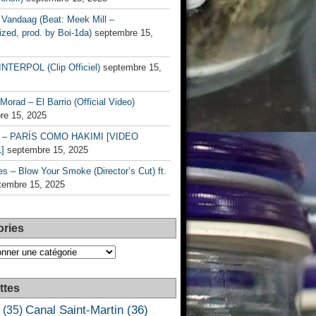
Vandaag (Beat: Meek Mill –
zed, prod. by Boi-1da)
septembre 15,
INTERPOL (Clip Officiel)
septembre 15,
Morad – El Barrio (Official Video)
re 15, 2025
– PARÍS COMO HAKIMI [VIDEO
]
septembre 15, 2025
s – Blow Your Smoke (Director’s Cut) ft.
tembre 15, 2025
ories
es
ttes
Canal Saint-Martin
(36)
(35)