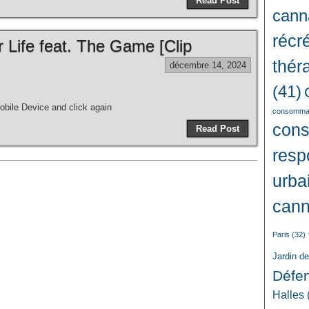
Read Post
cann
récré
r Life feat. The Game [Clip
thér
décembre 14, 2024
(41)
bile Device and click again
consommat
con
Read Post
resp
urba
cann
Paris
(32)
Jardin d
Défe
Halles