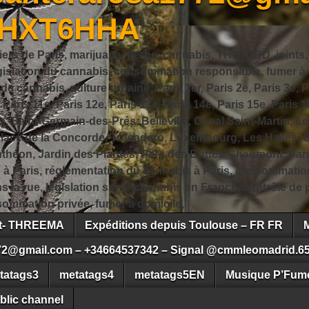
JHXT6HHA
iers de Paris, marijuana, herbe, cannabis, THC, CBD, joints,
slation du cannabis, consommation responsable, fumer à Pa
 cannabis, culture urbaine, Paris 1er, Paris 2e, Paris 3e, Pa
, Paris 11e, Paris 12e, Paris 13e, Paris 14e, Paris 15e, Paris 1
, Saint-Germain-des-Prés, Belleville, Canal Saint-Martin, Le
 Place de la Concorde, Trocadéro, Luxembourg, Les Halles, 
héon, Jardin des Plantes, Parc des Buttes-Chaumont, Pari
s à Paris, réglementation du cannabis à Paris, consommatio
ns la rue, législation sur le cannabis en France, contrôle d
ommation privée, fumer à domicile,
ct- THREEMA
Expéditions depuis Toulouse – FR FR
72@gmail.com – +34664537342 – Signal @cmmleomadrid.6
tatags3
metatags4
metatags5EN
Musique P’Fume
blic channel