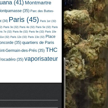
juana
(41)
Montmartre
ontparnasse
(35)
Parc des Buttes-
Paris
(45)
t
(34)
Paris 1er
(32)
2)
Paris 3e
(32)
Paris 4e
(32)
Paris 5e
(32)
Paris
ris 7e
(32)
Paris 8e
(32)
Paris 9e
(32)
Paris 10e
Place
 11e
(32)
Paris 12e
(32)
Paris 13e
(32)
quartiers de Paris
Concorde
(35)
THC
int-Germain-des-Prés
(35)
vaporisateur
Trocadéro
(35)