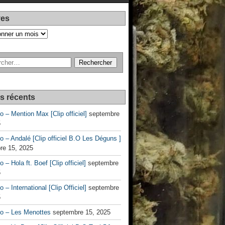
ves
es récents
no – Mention Max [Clip officiel]
septembre
5
no – Andalé [Clip officiel B.O Les Déguns ]
re 15, 2025
o – Hola ft. Boef [Clip officiel]
septembre
5
o – International [Clip Officiel]
septembre
5
no – Les Menottes
septembre 15, 2025