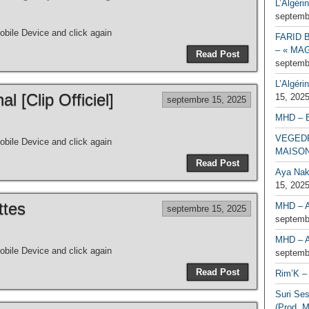
L’Algéri
septemb
bile Device and click again
FARID 
– « MAG
Read Post
septemb
L’Algéri
al [Clip Officiel]
15, 202
septembre 15, 2025
MHD – 
VEGEDR
bile Device and click again
MAISO
Read Post
Aya Naka
15, 202
ttes
MHD – A
septembre 15, 2025
septemb
MHD – A
bile Device and click again
septemb
Read Post
Rim’K – 
Suri Se
(Prod. M