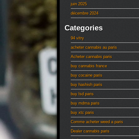
juin 2025
décembre 2024
Categories
94 vitry
acheter cannabis au paris
Acheter cannabis paris
buy cannabis france
buy cocaine paris
buy hashish paris
buy lsd paris
buy mdma paris
buy xtc paris
Comme acheter weed a paris
Dealer cannabis paris