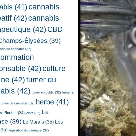
cannabis
abis
(41)
atif
(42)
cannabis
apeutique
(42)
CBD
Champs-Élysées
(39)
ion de cannabis
(32)
sommation
onsable
(42)
culture
ine
(42)
fumer du
abis
(42)
fumer en public
(32)
fumer à
herbe
(41)
fumée de cannabis
(32)
La
es Plantes
(34)
joints
(32)
nse
(39)
Le Marais
(35)
Les
(35)
législation du cannabis
(32)