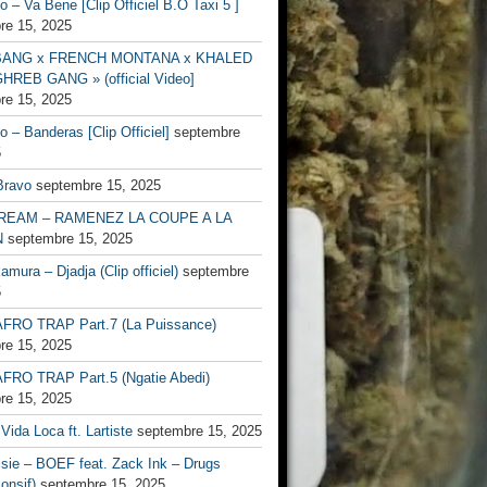
no – Va Bene [Clip Officiel B.O Taxi 5 ]
re 15, 2025
BANG x FRENCH MONTANA x KHALED
HREB GANG » (official Video]
re 15, 2025
no – Banderas [Clip Officiel]
septembre
5
Bravo
septembre 15, 2025
EAM – RAMENEZ LA COUPE A LA
N
septembre 15, 2025
mura – Djadja (Clip officiel)
septembre
5
FRO TRAP Part.7 (La Puissance)
re 15, 2025
FRO TRAP Part.5 (Ngatie Abedi)
re 15, 2025
Vida Loca ft. Lartiste
septembre 15, 2025
ssie – BOEF feat. Zack Ink – Drugs
onsif)
septembre 15, 2025