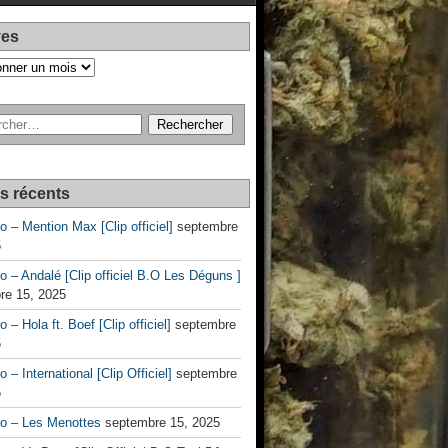
ves
es récents
no – Mention Max [Clip officiel]
septembre
5
no – Andalé [Clip officiel B.O Les Déguns ]
re 15, 2025
o – Hola ft. Boef [Clip officiel]
septembre
5
o – International [Clip Officiel]
septembre
5
no – Les Menottes
septembre 15, 2025