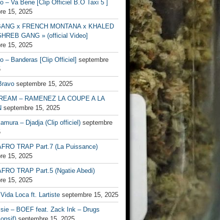
no – Va Bene [Clip Officiel B.O Taxi 5 ]
re 15, 2025
BANG x FRENCH MONTANA x KHALED
HREB GANG » (official Video]
re 15, 2025
no – Banderas [Clip Officiel]
septembre
5
Bravo
septembre 15, 2025
EAM – RAMENEZ LA COUPE A LA
N
septembre 15, 2025
mura – Djadja (Clip officiel)
septembre
5
FRO TRAP Part.7 (La Puissance)
re 15, 2025
FRO TRAP Part.5 (Ngatie Abedi)
re 15, 2025
Vida Loca ft. Lartiste
septembre 15, 2025
ssie – BOEF feat. Zack Ink – Drugs
onsif)
septembre 15, 2025