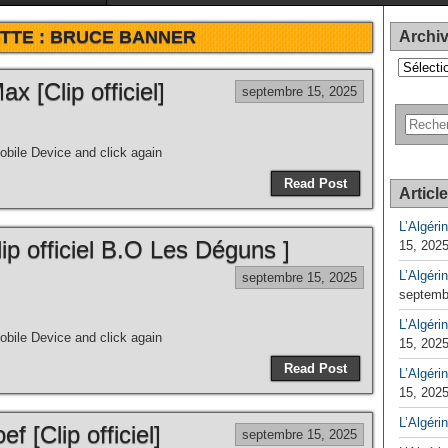
TTE :
BRUCE BANNER
Archi
Archives
x [Clip officiel]
septembre 15, 2025
bile Device and click again
Read Post
Articl
L’Algéri
lip officiel B.O Les Déguns ]
15, 202
L’Algéri
septembre 15, 2025
septemb
L’Algérin
bile Device and click again
15, 202
Read Post
L’Algérin
15, 202
L’Algéri
ef [Clip officiel]
septembre 15, 2025