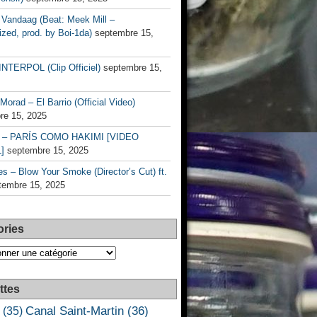
Vandaag (Beat: Meek Mill –
zed, prod. by Boi-1da)
septembre 15,
INTERPOL (Clip Officiel)
septembre 15,
Morad – El Barrio (Official Video)
re 15, 2025
– PARÍS COMO HAKIMI [VIDEO
]
septembre 15, 2025
s – Blow Your Smoke (Director’s Cut) ft.
tembre 15, 2025
ories
es
ttes
Canal Saint-Martin
(36)
(35)