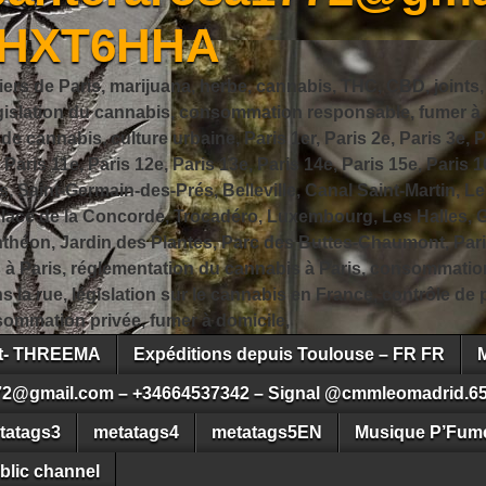
JHXT6HHA
iers de Paris, marijuana, herbe, cannabis, THC, CBD, joints,
slation du cannabis, consommation responsable, fumer à Pa
 cannabis, culture urbaine, Paris 1er, Paris 2e, Paris 3e, Pa
, Paris 11e, Paris 12e, Paris 13e, Paris 14e, Paris 15e, Paris 1
, Saint-Germain-des-Prés, Belleville, Canal Saint-Martin, Le
 Place de la Concorde, Trocadéro, Luxembourg, Les Halles, 
héon, Jardin des Plantes, Parc des Buttes-Chaumont, Pari
s à Paris, réglementation du cannabis à Paris, consommatio
ns la rue, législation sur le cannabis en France, contrôle d
ommation privée, fumer à domicile,
ct- THREEMA
Expéditions depuis Toulouse – FR FR
72@gmail.com – +34664537342 – Signal @cmmleomadrid.6
tatags3
metatags4
metatags5EN
Musique P’Fume
blic channel