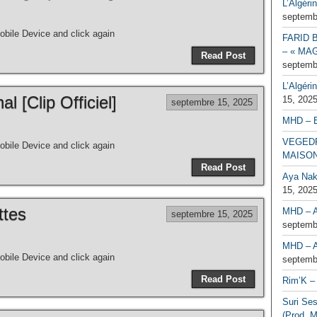
L’Algéri
septemb
bile Device and click again
FARID 
– « MAG
Read Post
septemb
L’Algéri
al [Clip Officiel]
15, 202
septembre 15, 2025
MHD – 
VEGEDR
bile Device and click again
MAISO
Read Post
Aya Naka
15, 202
ttes
MHD – A
septembre 15, 2025
septemb
MHD – A
bile Device and click again
septemb
Read Post
Rim’K – 
Suri Se
(Prod. M