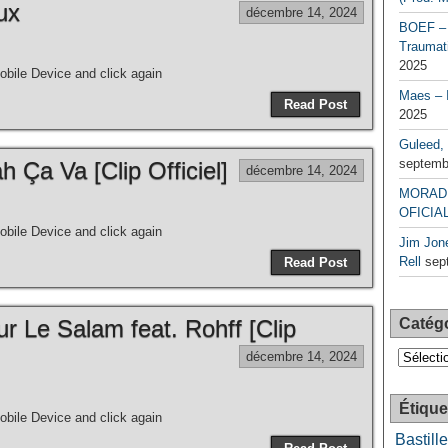
ux
décembre 14, 2024
BOEF – 
Traumati
2025
bile Device and click again
Maes – 
Read Post
2025
Guleed, 
septemb
 Ça Va [Clip Officiel]
décembre 14, 2024
MORAD 
OFICIAL
bile Device and click again
Jim Jone
Rell
sep
Read Post
r Le Salam feat. Rohff [Clip
Catég
Catégori
décembre 14, 2024
Étique
bile Device and click again
Bastille