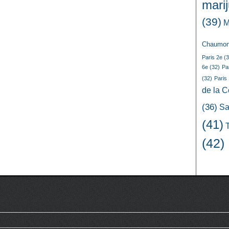
mari
(39)
M
Chaumon
Paris 2e
(3
6e
(32)
Pa
(32)
Paris
de la 
(36)
Sa
(41)
(42)