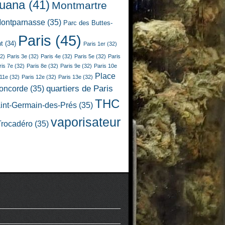
juana
(41)
Montmartre
ontparnasse
(35)
Parc des Buttes-
Paris
(45)
t
(34)
Paris 1er
(32)
2)
Paris 3e
(32)
Paris 4e
(32)
Paris 5e
(32)
Paris
ris 7e
(32)
Paris 8e
(32)
Paris 9e
(32)
Paris 10e
Place
 11e
(32)
Paris 12e
(32)
Paris 13e
(32)
quartiers de Paris
Concorde
(35)
THC
int-Germain-des-Prés
(35)
vaporisateur
Trocadéro
(35)