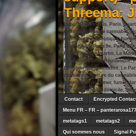
Threema: 
fumer du cannabis, Paris, quart
consommation de cannabis, légi
cannabis thérapeutique, fumée de
7e, Paris 8e, Paris 9e, Paris 10e
Paris 20e, Montmartre, Le Marais
Élysées, Bastille, République,
Défense, Montparnasse, Le Pant
parisienne, culture du cannabi
interdiction de fumer, fumer da
consommation à domicile, cons
Contact
Encrypted Conta
Menu FR – FR – panterarosa17
metatags1
metatags2
me
Qui sommes nous
Signal Pu