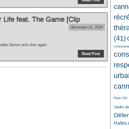
Read Post
cann
récré
r Life feat. The Game [Clip
thér
décembre 14, 2024
(41)
bile Device and click again
consommat
con
Read Post
resp
urba
cann
Paris
(32)
Jardin d
Défe
Halles