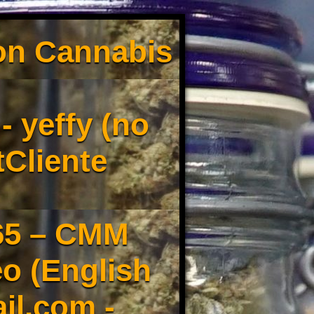
son Cannabis
 yeffy (no
tCliente
65 – CMM
o (English
il.com -