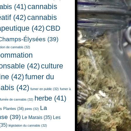
cannabis
abis
(41)
atif
(42)
cannabis
apeutique
(42)
CBD
Champs-Élysées
(39)
ion de cannabis
(32)
sommation
onsable
(42)
culture
ine
(42)
fumer du
abis
(42)
fumer en public
(32)
fumer à
herbe
(41)
fumée de cannabis
(32)
La
es Plantes
(34)
joints
(32)
nse
(39)
Le Marais
(35)
Les
(35)
législation du cannabis
(32)