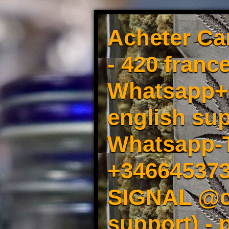
Acheter Ca
- 420 france
Whatsapp+3
english sup
Whatsapp-
+34664537
SIGNAL @cm
support) -