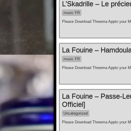
L’Skadrille – Le précie
music FR
Please Download Threema Appto your Mo
La Fouine – Hamdoulah
music FR
Please Download Threema Appto your Mo
La Fouine – Passe-Leu
Officiel]
Uncategorized
Please Download Threema Appto your Mo