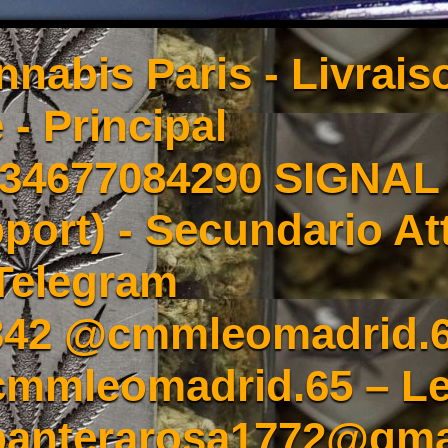
nnabis Paris - Livrai
 - Principal
4677084290 SIGNAL -
port) - Secundario At
Telegram
342 @cmmleomadrid.
mleomadrid.65 – Le
 panterarosa1772@gma