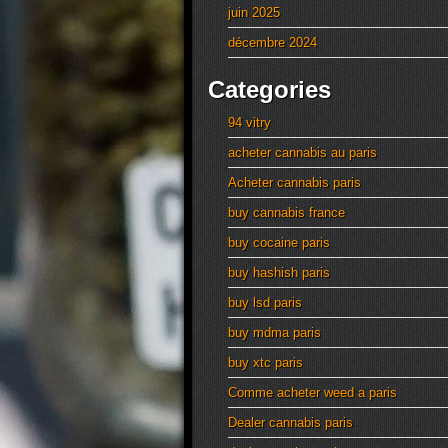
juin 2025
décembre 2024
Categories
94 vitry
acheter cannabis au paris
Acheter cannabis paris
buy cannabis france
buy cocaine paris
buy hashish paris
buy lsd paris
buy mdma paris
buy xtc paris
Comme acheter weed a paris
Dealer cannabis paris