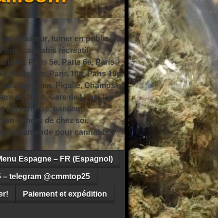
 vaporisateur, fumer en public,
ris, cannabis récréatif,
ris 4e, Paris 5e, Paris 6e, Paris
6e, Paris 17e, Paris 18e, Paris 19e,
 Quartier Latin, Pigalle, Champs-
Gare du Nord, Gare de Lyon, La
s intra-muros, banlieue
n en dehors de chez soi,
e police, amende pour cannabis,
Menu Espagne – FR (Espagnol)
5 – telegram @cmmtop25
r!
Paiement et expédition