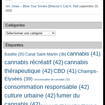
Jim Jones – Blow Your Smoke (Director’s Cut) ft. Rell
septembre 15,
2025
Catégories
Catégories
Étiquettes
cannabis
(41)
Canal Saint-Martin
(36)
Bastille
(35)
cannabis récréatif
(42)
cannabis
thérapeutique
(42)
CBD
(41)
Champs-
Élysées
(39)
consommation de cannabis
(32)
consommation responsable
(42)
culture urbaine
(42)
fumer du
cannabis
(42)