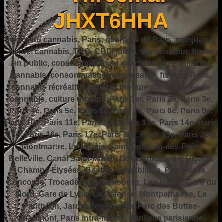
JHXT6HHA
fumer du cannabis, Paris, quartiers de Paris, marijuana,
herbe, cannabis, THC, CBD, joints, vaporisateur, fumer
en public, consommation de cannabis, législation du
cannabis, consommation responsable, fumer à Paris,
cannabis récréatif, cannabis thérapeutique, fumée de
cannabis, culture urbaine, Paris 1er, Paris 2e, Paris 3e,
Paris 4e, Paris 5e, Paris 6e, Paris 7e, Paris 8e, Paris 9e,
Paris 10e, Paris 11e, Paris 12e, Paris 13e, Paris 14e, Paris
15e, Paris 16e, Paris 17e, Paris 18e, Paris 19e, Paris 20e,
Montmartre, Le Marais, Saint-Germain-des-Prés,
Belleville, Canal Saint-Martin, Le Quartier Latin, Pigalle,
Champs-Élysées, Bastille, République, Place de la
Concorde, Trocadéro, Luxembourg, Les Halles, Gare du
Nord, Gare de Lyon, La Défense, Montparnasse, Le
Panthéon, Jardin des Plantes, Parc des Buttes-
Chaumont, Paris intra-muros, banlieue parisienne,