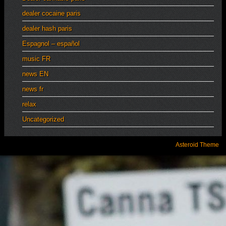
dealer cocaine paris
dealer hash paris
Espagnol – español
music FR
news EN
news fr
relax
Uncategorized
Asteroid Theme