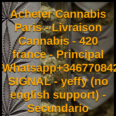
Acheter Cannabis
Paris - Livraison
Cannabis - 420
france - Principal
Whatsapp+34677084
SIGNAL - yeffy (no
english support) -
Secundario