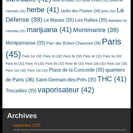
fumer en public
(32)
fumer à Paris
(32)
fumée de
herbe
(41)
La
Jardin des Plantes
(34)
cannabis
(32)
joints
(32)
Défense
(39)
Le Marais
(35)
Les Halles
(35)
législation du
marijuana
(41)
Montmartre
(39)
cannabis
(32)
Paris
Montparnasse
(35)
Parc des Buttes-Chaumont
(34)
(45)
Paris 1er
(32)
Paris 2e
(32)
Paris 3e
(32)
Paris 4e
(32)
Paris 5e
(32)
Paris 6e
(32)
Paris 7e
(32)
Paris 8e
(32)
Paris 9e
(32)
Paris 10e
(32)
Paris 11e
(32)
quartiers
Place de la Concorde
(35)
Paris 12e
(32)
Paris 13e
(32)
THC
(41)
de Paris
(36)
Saint-Germain-des-Prés
(35)
vaporisateur
(42)
Trocadéro
(35)
Archives
septembre 2025