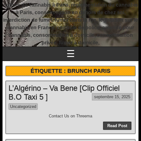
culture du cannabis à Paris, réglementation du cannabis
à Paris, consommation en dehors de chez soi,
interdiction de fumer, fumer dans la rue, législation sur le
cannabis en France, contrôle de police, amende pour
cannabis, consommation à domicile, consommation
privée, fumer à domicile,
☰
ÉTIQUETTE :
BRUNCH PARIS
L’Algérino – Va Bene [Clip Officiel
B.O Taxi 5 ]
septembre 15, 2025
Uncategorized
Contact Us on Threema
Read Post