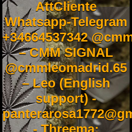
AttCliente
Whatsapp-Telegram
+34664537342 @cmm
– CMM SIGNAL
@cmmleomadrid.65
– Leo (English
support) -
panterarosa1772@gm
- Threema: