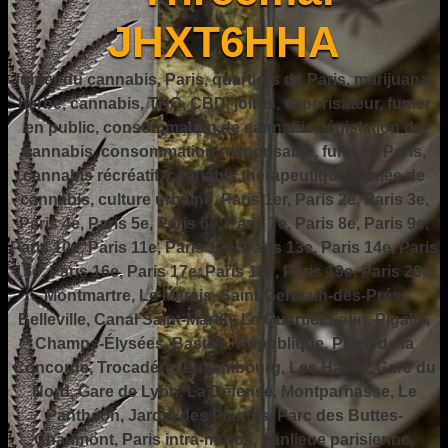
JHXT6HHA
fumer du cannabis, Paris, quartiers de Paris, marijuana,
herbe, cannabis, THC, CBD, joints, vaporisateur, fumer
en public, consommation de cannabis, législation du
cannabis, consommation responsable, fumer à Paris,
cannabis récréatif, cannabis thérapeutique, fumée de
cannabis, culture urbaine, Paris 1er, Paris 2e, Paris 3e,
Paris 4e, Paris 5e, Paris 6e, Paris 7e, Paris 8e, Paris 9e,
Paris 10e, Paris 11e, Paris 12e, Paris 13e, Paris 14e, Paris
15e, Paris 16e, Paris 17e, Paris 18e, Paris 19e, Paris 20e,
Montmartre, Le Marais, Saint-Germain-des-Prés,
Belleville, Canal Saint-Martin, Le Quartier Latin, Pigalle,
Champs-Élysées, Bastille, République, Place de la
Concorde, Trocadéro, Luxembourg, Les Halles, Gare du
Nord, Gare de Lyon, La Défense, Montparnasse, Le
Panthéon, Jardin des Plantes, Parc des Buttes-
Chaumont, Paris intra-muros, banlieue parisienne,