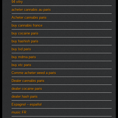
94 vitry
acheter cannabis au paris
Acheter cannabis paris
buy cannabis france
buy cocaine paris
buy hashish paris
buy lsd paris
buy mdma paris
buy xtc paris
Comme acheter weed a paris
Dealer cannabis paris
dealer cocaine paris
dealer hash paris
Espagnol – español
music FR