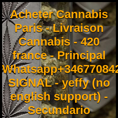
Acheter Cannabis
Paris - Livraison
Cannabis - 420
france - Principal
Whatsapp+34677084
SIGNAL - yeffy (no
english support) -
Secundario