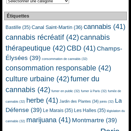
Étiquettes
cannabis
(41)
Canal Saint-Martin
(36)
Bastille
(35)
cannabis récréatif
(42)
cannabis
thérapeutique
(42)
CBD
(41)
Champs-
Élysées
(39)
consommation de cannabis
(32)
consommation responsable
(42)
culture urbaine
(42)
fumer du
cannabis
(42)
fumer en public
(32)
fumer à Paris
(32)
fumée de
herbe
(41)
La
Jardin des Plantes
(34)
cannabis
(32)
joints
(32)
Défense
(39)
Le Marais
(35)
Les Halles
(35)
législation du
marijuana
(41)
Montmartre
(39)
cannabis
(32)