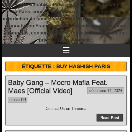
culture du cannabis à Paris, réglementation du cannabis
à Paris, consommation en dehors de chez soi,
interdiction de fumer, fumer dans la rue, législation sur le
cannabis en France, contrôle de police, amende pour
cannabis, consommation à domicile, consommation
privée, fumer à domicile,
☰
ÉTIQUETTE :
BUY HASHISH PARIS
Baby Gang – Mocro Mafia Feat.
Maes [Official Video]
décembre 14, 2024
music FR
Contact Us on Threema
Read Post