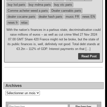
buy lsd paris
buy mdma paris
buy xtc paris
Comme acheter weed a paris
Dealer cannabis paris
dealer cocaine paris
dealer hash paris
music FR
news EN
news fr
relax
With the nation’s finances in a parlous state, decriminalisation could
raise millions of euros – as well as cut crime Wed 27 Nov 2024
07.00 GMT Share 420 France might not be broke, but the state of
its public finances is, well, definitely not good. Total debt stands at
€3.2tn – 112% of GDP. Interest payments on that […]
Read Post
Archives
Archives