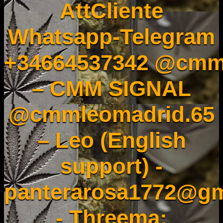
AttCliente
Whatsapp-Telegram
+34664537342 @cmm
– CMM SIGNAL
@cmmleomadrid.65
– Leo (English
support) -
panterarosa1772@gm
- Threema: