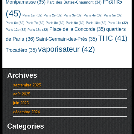
Paris
Montparnasse
(35)
Parc des Buttes-Chaumont
(34)
(45)
Paris 1er
(32)
Paris 2e
(32)
Paris 3e
(32)
Paris 4e
(32)
Paris 5e
(32)
Paris 6e
(32)
Paris 7e
(32)
Paris 8e
(32)
Paris 9e
(32)
Paris 10e
(32)
Paris 11e
(32)
quartiers
Place de la Concorde
(35)
Paris 12e
(32)
Paris 13e
(32)
THC
(41)
de Paris
(36)
Saint-Germain-des-Prés
(35)
vaporisateur
(42)
Trocadéro
(35)
Archives
septembre 2025
août 2025
juin 2025
décembre 2024
Categories