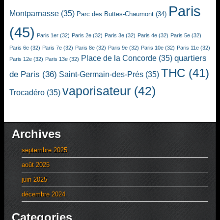
Paris
Montparnasse
(35)
Parc des Buttes-Chaumont
(34)
(45)
Paris 1er
(32)
Paris 2e
(32)
Paris 3e
(32)
Paris 4e
(32)
Paris 5e
(32)
Paris 6e
(32)
Paris 7e
(32)
Paris 8e
(32)
Paris 9e
(32)
Paris 10e
(32)
Paris 11e
(32)
quartiers
Place de la Concorde
(35)
Paris 12e
(32)
Paris 13e
(32)
THC
(41)
de Paris
(36)
Saint-Germain-des-Prés
(35)
vaporisateur
(42)
Trocadéro
(35)
Archives
septembre 2025
août 2025
juin 2025
décembre 2024
Categories