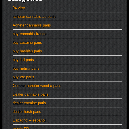
94 vitry
acheter cannabis au paris
Acheter cannabis paris
buy cannabis france
buy cocaine paris
buy hashish paris
buy lsd paris
buy mdma paris
buy xtc paris
Comme acheter weed a paris
Dealer cannabis paris
dealer cocaine paris
dealer hash paris
Espagnol – español
music FR