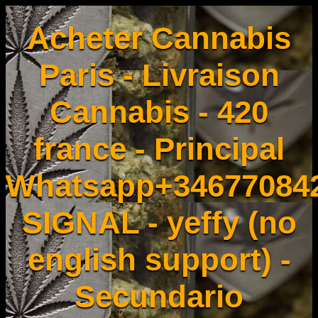
Acheter Cannabis
Paris - Livraison
Cannabis - 420
france - Principal
Whatsapp+34677084
SIGNAL - yeffy (no
english support) -
Secundario