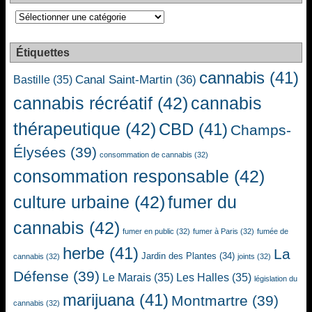
Catégories
Étiquettes
cannabis
(41)
Canal Saint-Martin
(36)
Bastille
(35)
cannabis récréatif
(42)
cannabis
thérapeutique
(42)
CBD
(41)
Champs-
Élysées
(39)
consommation de cannabis
(32)
consommation responsable
(42)
culture urbaine
(42)
fumer du
cannabis
(42)
fumer en public
(32)
fumer à Paris
(32)
fumée de
herbe
(41)
La
Jardin des Plantes
(34)
cannabis
(32)
joints
(32)
Défense
(39)
Le Marais
(35)
Les Halles
(35)
législation du
marijuana
(41)
Montmartre
(39)
cannabis
(32)