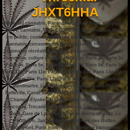
JHXT6HHA
fumer du cannabis, Paris, quartiers de Paris, marijuana,
herbe, cannabis, THC, CBD, joints, vaporisateur, fumer
en public, consommation de cannabis, législation du
cannabis, consommation responsable, fumer à Paris,
cannabis récréatif, cannabis thérapeutique, fumée de
cannabis, culture urbaine, Paris 1er, Paris 2e, Paris 3e,
Paris 4e, Paris 5e, Paris 6e, Paris 7e, Paris 8e, Paris 9e,
Paris 10e, Paris 11e, Paris 12e, Paris 13e, Paris 14e, Paris
15e, Paris 16e, Paris 17e, Paris 18e, Paris 19e, Paris 20e,
Montmartre, Le Marais, Saint-Germain-des-Prés,
Belleville, Canal Saint-Martin, Le Quartier Latin, Pigalle,
Champs-Élysées, Bastille, République, Place de la
Concorde, Trocadéro, Luxembourg, Les Halles, Gare du
Nord, Gare de Lyon, La Défense, Montparnasse, Le
Panthéon, Jardin des Plantes, Parc des Buttes-
Chaumont, Paris intra-muros, banlieue parisienne,