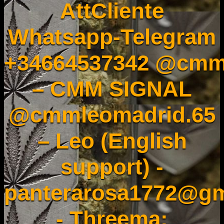
AttCliente
Whatsapp-Telegram
+34664537342 @cmm
– CMM SIGNAL
@cmmleomadrid.65
– Leo (English
support) -
panterarosa1772@gm
- Threema: