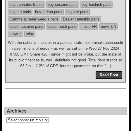
buy cannabis france
buy cocaine paris
buy hashish paris
buy lsd paris
buy mdma paris
buy xtc paris
Comme acheter weed a paris
Dealer cannabis paris
dealer cocaine paris
dealer hash paris
music FR
news EN
news fr
relax
With the nation’s finances in a parlous state, decriminalisation could
raise millions of euros – as well as cut crime Wed 27 Nov 2024
07.00 GMT Share 420 France might not be broke, but the state of
its public finances is, well, definitely not good. Total debt stands at
€3.2tn – 112% of GDP. Interest payments on that […]
Read Post
Archives
Archives