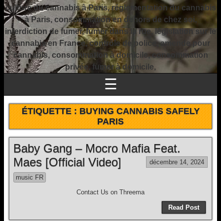
culture du cannabis à Paris, réglementation du cannabis
à Paris, consommation en dehors de chez soi,
interdiction de fumer, fumer dans la rue, législation sur le
cannabis en France, contrôle de police, amende pour
cannabis, consommation à domicile, consommation
privée, fumer à domicile,
☰
ÉTIQUETTE :
BUYING CANNABIS SAFELY
PARIS
Baby Gang – Mocro Mafia Feat.
Maes [Official Video]
décembre 14, 2024
music FR
Contact Us on Threema
Read Post