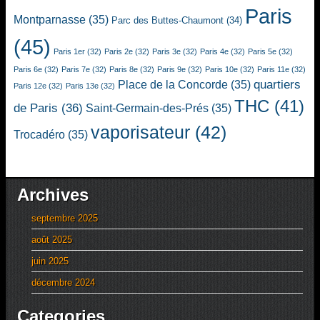
Paris
Montparnasse
(35)
Parc des Buttes-Chaumont
(34)
(45)
Paris 1er
(32)
Paris 2e
(32)
Paris 3e
(32)
Paris 4e
(32)
Paris 5e
(32)
Paris 6e
(32)
Paris 7e
(32)
Paris 8e
(32)
Paris 9e
(32)
Paris 10e
(32)
Paris 11e
(32)
quartiers
Place de la Concorde
(35)
Paris 12e
(32)
Paris 13e
(32)
THC
(41)
de Paris
(36)
Saint-Germain-des-Prés
(35)
vaporisateur
(42)
Trocadéro
(35)
Archives
septembre 2025
août 2025
juin 2025
décembre 2024
Categories