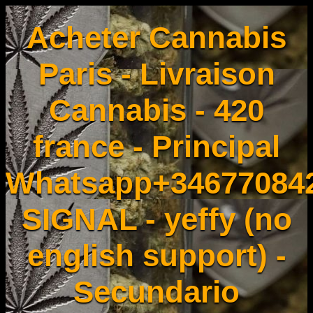
Acheter Cannabis
Paris - Livraison
Cannabis - 420
france - Principal
Whatsapp+34677084
SIGNAL - yeffy (no
english support) -
Secundario