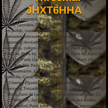
JHXT6HHA
fumer du cannabis, Paris, quartiers de Paris, marijuana,
herbe, cannabis, THC, CBD, joints, vaporisateur, fumer
en public, consommation de cannabis, législation du
cannabis, consommation responsable, fumer à Paris,
cannabis récréatif, cannabis thérapeutique, fumée de
cannabis, culture urbaine, Paris 1er, Paris 2e, Paris 3e,
Paris 4e, Paris 5e, Paris 6e, Paris 7e, Paris 8e, Paris 9e,
Paris 10e, Paris 11e, Paris 12e, Paris 13e, Paris 14e, Paris
15e, Paris 16e, Paris 17e, Paris 18e, Paris 19e, Paris 20e,
Montmartre, Le Marais, Saint-Germain-des-Prés,
Belleville, Canal Saint-Martin, Le Quartier Latin, Pigalle,
Champs-Élysées, Bastille, République, Place de la
Concorde, Trocadéro, Luxembourg, Les Halles, Gare du
Nord, Gare de Lyon, La Défense, Montparnasse, Le
Panthéon, Jardin des Plantes, Parc des Buttes-
Chaumont, Paris intra-muros, banlieue parisienne,