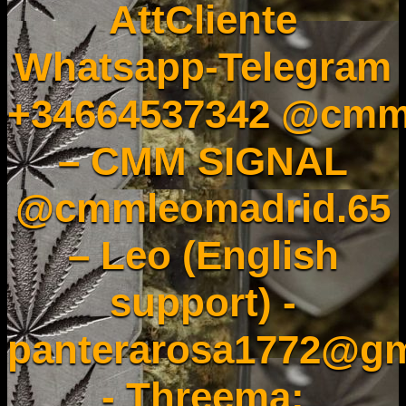
AttCliente
Whatsapp-Telegram
+34664537342 @cmm
– CMM SIGNAL
@cmmleomadrid.65
– Leo (English
support) -
panterarosa1772@gm
- Threema: