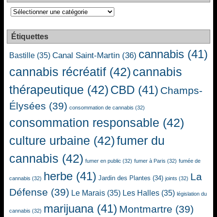
Catégories
Étiquettes
cannabis
(41)
Canal Saint-Martin
(36)
Bastille
(35)
cannabis récréatif
(42)
cannabis
thérapeutique
(42)
CBD
(41)
Champs-
Élysées
(39)
consommation de cannabis
(32)
consommation responsable
(42)
culture urbaine
(42)
fumer du
cannabis
(42)
fumer en public
(32)
fumer à Paris
(32)
fumée de
herbe
(41)
La
Jardin des Plantes
(34)
cannabis
(32)
joints
(32)
Défense
(39)
Le Marais
(35)
Les Halles
(35)
législation du
marijuana
(41)
Montmartre
(39)
cannabis
(32)