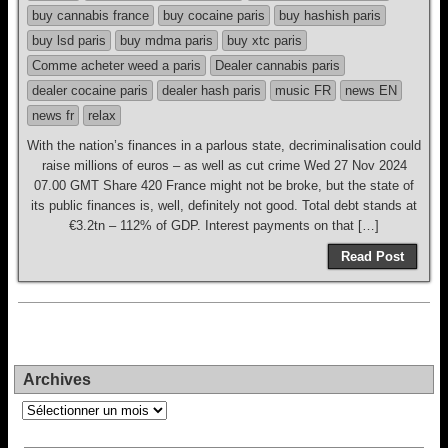
buy cannabis france
buy cocaine paris
buy hashish paris
buy lsd paris
buy mdma paris
buy xtc paris
Comme acheter weed a paris
Dealer cannabis paris
dealer cocaine paris
dealer hash paris
music FR
news EN
news fr
relax
With the nation’s finances in a parlous state, decriminalisation could
raise millions of euros – as well as cut crime Wed 27 Nov 2024
07.00 GMT Share 420 France might not be broke, but the state of
its public finances is, well, definitely not good. Total debt stands at
€3.2tn – 112% of GDP. Interest payments on that […]
Read Post
Archives
Archives