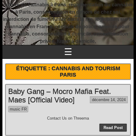
culture du cannabis à Paris, réglementation du cannabis
à Paris, consommation en dehors de chez soi,
interdiction de fumer, fumer dans la rue, législation sur le
cannabis en France, contrôle de police, amende pour
cannabis, consommation à domicile, consommation
privée, fumer à domicile,
☰
ÉTIQUETTE :
CANNABIS AND TOURISM
PARIS
Baby Gang – Mocro Mafia Feat.
Maes [Official Video]
décembre 14, 2024
music FR
Contact Us on Threema
Read Post