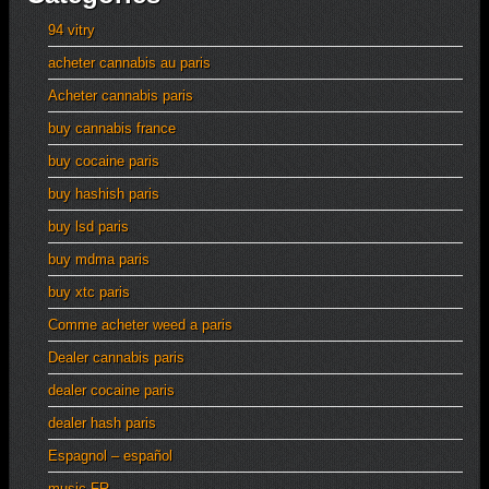
94 vitry
acheter cannabis au paris
Acheter cannabis paris
buy cannabis france
buy cocaine paris
buy hashish paris
buy lsd paris
buy mdma paris
buy xtc paris
Comme acheter weed a paris
Dealer cannabis paris
dealer cocaine paris
dealer hash paris
Espagnol – español
music FR