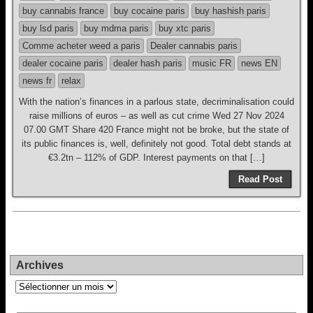
buy cannabis france
buy cocaine paris
buy hashish paris
buy lsd paris
buy mdma paris
buy xtc paris
Comme acheter weed a paris
Dealer cannabis paris
dealer cocaine paris
dealer hash paris
music FR
news EN
news fr
relax
With the nation’s finances in a parlous state, decriminalisation could
raise millions of euros – as well as cut crime Wed 27 Nov 2024
07.00 GMT Share 420 France might not be broke, but the state of
its public finances is, well, definitely not good. Total debt stands at
€3.2tn – 112% of GDP. Interest payments on that […]
Read Post
Archives
Archives