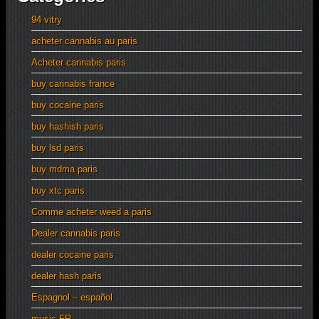
94 vitry
acheter cannabis au paris
Acheter cannabis paris
buy cannabis france
buy cocaine paris
buy hashish paris
buy lsd paris
buy mdma paris
buy xtc paris
Comme acheter weed a paris
Dealer cannabis paris
dealer cocaine paris
dealer hash paris
Espagnol – español
music FR