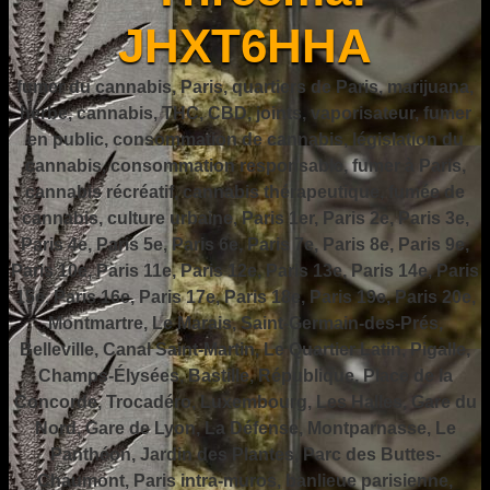
JHXT6HHA
fumer du cannabis, Paris, quartiers de Paris, marijuana,
herbe, cannabis, THC, CBD, joints, vaporisateur, fumer
en public, consommation de cannabis, législation du
cannabis, consommation responsable, fumer à Paris,
cannabis récréatif, cannabis thérapeutique, fumée de
cannabis, culture urbaine, Paris 1er, Paris 2e, Paris 3e,
Paris 4e, Paris 5e, Paris 6e, Paris 7e, Paris 8e, Paris 9e,
Paris 10e, Paris 11e, Paris 12e, Paris 13e, Paris 14e, Paris
15e, Paris 16e, Paris 17e, Paris 18e, Paris 19e, Paris 20e,
Montmartre, Le Marais, Saint-Germain-des-Prés,
Belleville, Canal Saint-Martin, Le Quartier Latin, Pigalle,
Champs-Élysées, Bastille, République, Place de la
Concorde, Trocadéro, Luxembourg, Les Halles, Gare du
Nord, Gare de Lyon, La Défense, Montparnasse, Le
Panthéon, Jardin des Plantes, Parc des Buttes-
Chaumont, Paris intra-muros, banlieue parisienne,