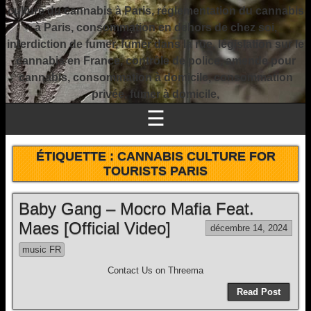
culture du cannabis à Paris, réglementation du cannabis
à Paris, consommation en dehors de chez soi,
interdiction de fumer, fumer dans la rue, législation sur le
cannabis en France, contrôle de police, amende pour
cannabis, consommation à domicile, consommation
privée, fumer à domicile,
☰
ÉTIQUETTE :
CANNABIS CULTURE FOR
TOURISTS PARIS
Baby Gang – Mocro Mafia Feat.
Maes [Official Video]
décembre 14, 2024
music FR
Contact Us on Threema
Read Post