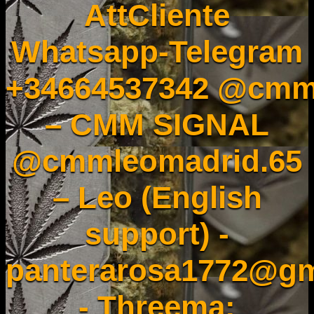
AttCliente
Whatsapp-Telegram
+34664537342 @cmm
– CMM SIGNAL
@cmmleomadrid.65
– Leo (English
support) -
panterarosa1772@gm
- Threema: