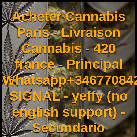
Acheter Cannabis
Paris - Livraison
Cannabis - 420
france - Principal
Whatsapp+34677084
SIGNAL - yeffy (no
english support) -
Secundario