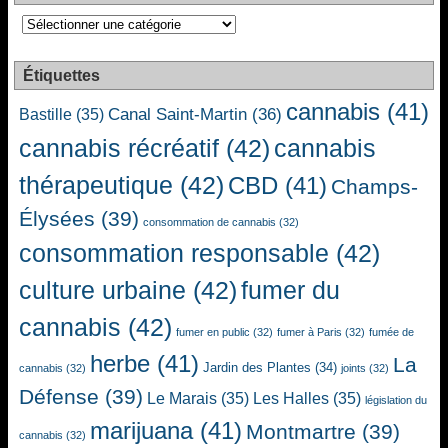
Catégories
Étiquettes
cannabis
(41)
Canal Saint-Martin
(36)
Bastille
(35)
cannabis récréatif
(42)
cannabis
thérapeutique
(42)
CBD
(41)
Champs-
Élysées
(39)
consommation de cannabis
(32)
consommation responsable
(42)
culture urbaine
(42)
fumer du
cannabis
(42)
fumer en public
(32)
fumer à Paris
(32)
fumée de
herbe
(41)
La
Jardin des Plantes
(34)
cannabis
(32)
joints
(32)
Défense
(39)
Le Marais
(35)
Les Halles
(35)
législation du
marijuana
(41)
Montmartre
(39)
cannabis
(32)