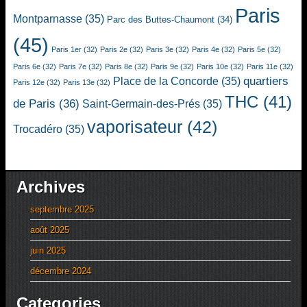
Paris
Montparnasse
(35)
Parc des Buttes-Chaumont
(34)
(45)
Paris 1er
(32)
Paris 2e
(32)
Paris 3e
(32)
Paris 4e
(32)
Paris 5e
(32)
Paris 6e
(32)
Paris 7e
(32)
Paris 8e
(32)
Paris 9e
(32)
Paris 10e
(32)
Paris 11e
(32)
quartiers
Place de la Concorde
(35)
Paris 12e
(32)
Paris 13e
(32)
THC
(41)
de Paris
(36)
Saint-Germain-des-Prés
(35)
vaporisateur
(42)
Trocadéro
(35)
Archives
septembre 2025
août 2025
juin 2025
décembre 2024
Categories