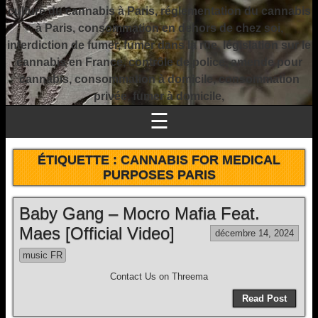
culture du cannabis à Paris, réglementation du cannabis
à Paris, consommation en dehors de chez soi,
interdiction de fumer, fumer dans la rue, législation sur le
cannabis en France, contrôle de police, amende pour
cannabis, consommation à domicile, consommation
privée, fumer à domicile,
☰
ÉTIQUETTE :
CANNABIS FOR MEDICAL
PURPOSES PARIS
Baby Gang – Mocro Mafia Feat.
Maes [Official Video]
décembre 14, 2024
music FR
Contact Us on Threema
Read Post