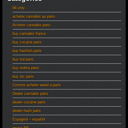
94 vitry
acheter cannabis au paris
Acheter cannabis paris
buy cannabis france
buy cocaine paris
buy hashish paris
buy lsd paris
buy mdma paris
buy xtc paris
Comme acheter weed a paris
Dealer cannabis paris
dealer cocaine paris
dealer hash paris
Espagnol – español
music FR