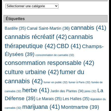
Catégories
Étiquettes
cannabis
(41)
Canal Saint-Martin
(36)
Bastille
(35)
cannabis récréatif
(42)
cannabis
thérapeutique
(42)
CBD
(41)
Champs-
Élysées
(39)
consommation de cannabis
(32)
consommation responsable
(42)
culture urbaine
(42)
fumer du
cannabis
(42)
fumer en public
(32)
fumer à Paris
(32)
fumée de
herbe
(41)
La
Jardin des Plantes
(34)
cannabis
(32)
joints
(32)
Défense
(39)
Le Marais
(35)
Les Halles
(35)
législation du
marijuana
(41)
Montmartre
(39)
cannabis
(32)