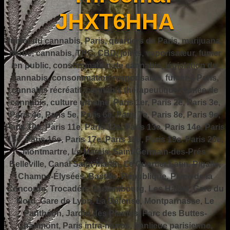
JHXT6HHA
fumer du cannabis, Paris, quartiers de Paris, marijuana,
herbe, cannabis, THC, CBD, joints, vaporisateur, fumer
en public, consommation de cannabis, législation du
cannabis, consommation responsable, fumer à Paris,
cannabis récréatif, cannabis thérapeutique, fumée de
cannabis, culture urbaine, Paris 1er, Paris 2e, Paris 3e,
Paris 4e, Paris 5e, Paris 6e, Paris 7e, Paris 8e, Paris 9e,
Paris 10e, Paris 11e, Paris 12e, Paris 13e, Paris 14e, Paris
15e, Paris 16e, Paris 17e, Paris 18e, Paris 19e, Paris 20e,
Montmartre, Le Marais, Saint-Germain-des-Prés,
Belleville, Canal Saint-Martin, Le Quartier Latin, Pigalle,
Champs-Élysées, Bastille, République, Place de la
Concorde, Trocadéro, Luxembourg, Les Halles, Gare du
Nord, Gare de Lyon, La Défense, Montparnasse, Le
Panthéon, Jardin des Plantes, Parc des Buttes-
Chaumont, Paris intra-muros, banlieue parisienne,