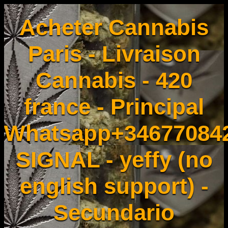
Acheter Cannabis
Paris - Livraison
Cannabis - 420
france - Principal
Whatsapp+34677084
SIGNAL - yeffy (no
english support) -
Secundario