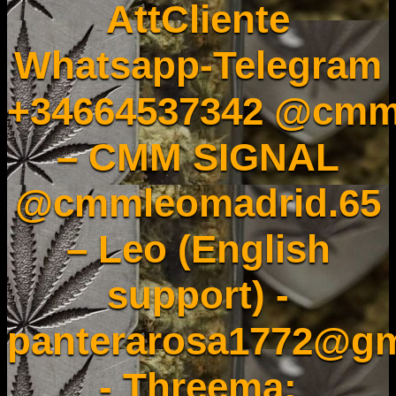
AttCliente
Whatsapp-Telegram
+34664537342 @cmm
– CMM SIGNAL
@cmmleomadrid.65
– Leo (English
support) -
panterarosa1772@gm
- Threema: