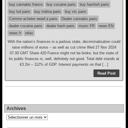
buy cannabis france
buy cocaine paris
buy hashish paris
buy lsd paris
buy mdma paris
buy xtc paris
Comme acheter weed a paris
Dealer cannabis paris
dealer cocaine paris
dealer hash paris
music FR
news EN
news fr
relax
With the nation’s finances in a parlous state, decriminalisation could
raise millions of euros – as well as cut crime Wed 27 Nov 2024
07.00 GMT Share 420 France might not be broke, but the state of
its public finances is, well, definitely not good. Total debt stands at
€3.2tn – 112% of GDP. Interest payments on that […]
Read Post
Archives
Archives