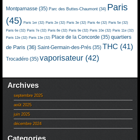
Paris
Montparnasse
(35)
Parc des Buttes-Chaumont
(34)
(45)
Paris 1er
(32)
Paris 2e
(32)
Paris 3e
(32)
Paris 4e
(32)
Paris 5e
(32)
Paris 6e
(32)
Paris 7e
(32)
Paris 8e
(32)
Paris 9e
(32)
Paris 10e
(32)
Paris 11e
(32)
quartiers
Place de la Concorde
(35)
Paris 12e
(32)
Paris 13e
(32)
THC
(41)
de Paris
(36)
Saint-Germain-des-Prés
(35)
vaporisateur
(42)
Trocadéro
(35)
Archives
septembre 2025
août 2025
juin 2025
décembre 2024
Categories