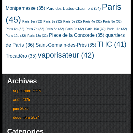
Paris
Montparnasse
(35)
Parc des Buttes-Chaumont
(34)
(45)
Paris 1er
(32)
Paris 2e
(32)
Paris 3e
(32)
Paris 4e
(32)
Paris 5e
(32)
Paris 6e
(32)
Paris 7e
(32)
Paris 8e
(32)
Paris 9e
(32)
Paris 10e
(32)
Paris 11e
(32)
quartiers
Place de la Concorde
(35)
Paris 12e
(32)
Paris 13e
(32)
THC
(41)
de Paris
(36)
Saint-Germain-des-Prés
(35)
vaporisateur
(42)
Trocadéro
(35)
Archives
septembre 2025
août 2025
juin 2025
décembre 2024
Categories