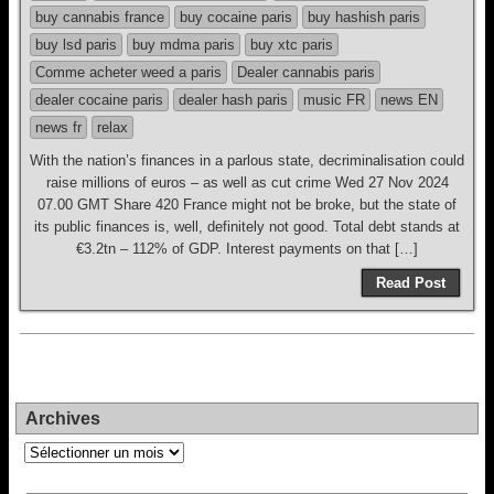
buy cannabis france
buy cocaine paris
buy hashish paris
buy lsd paris
buy mdma paris
buy xtc paris
Comme acheter weed a paris
Dealer cannabis paris
dealer cocaine paris
dealer hash paris
music FR
news EN
news fr
relax
With the nation’s finances in a parlous state, decriminalisation could
raise millions of euros – as well as cut crime Wed 27 Nov 2024
07.00 GMT Share 420 France might not be broke, but the state of
its public finances is, well, definitely not good. Total debt stands at
€3.2tn – 112% of GDP. Interest payments on that […]
Read Post
Archives
Archives