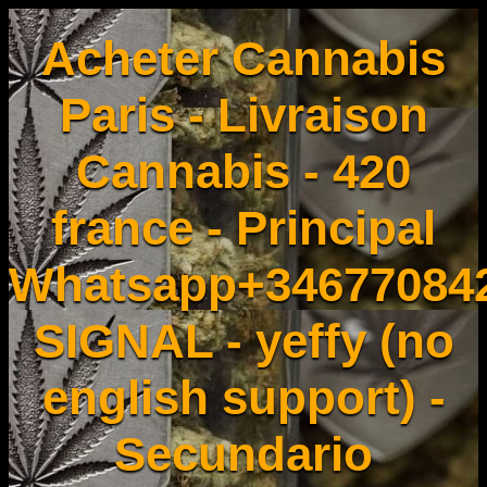
Acheter Cannabis
Paris - Livraison
Cannabis - 420
france - Principal
Whatsapp+34677084
SIGNAL - yeffy (no
english support) -
Secundario