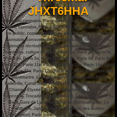
JHXT6HHA
fumer du cannabis, Paris, quartiers de Paris, marijuana,
herbe, cannabis, THC, CBD, joints, vaporisateur, fumer
en public, consommation de cannabis, législation du
cannabis, consommation responsable, fumer à Paris,
cannabis récréatif, cannabis thérapeutique, fumée de
cannabis, culture urbaine, Paris 1er, Paris 2e, Paris 3e,
Paris 4e, Paris 5e, Paris 6e, Paris 7e, Paris 8e, Paris 9e,
Paris 10e, Paris 11e, Paris 12e, Paris 13e, Paris 14e, Paris
15e, Paris 16e, Paris 17e, Paris 18e, Paris 19e, Paris 20e,
Montmartre, Le Marais, Saint-Germain-des-Prés,
Belleville, Canal Saint-Martin, Le Quartier Latin, Pigalle,
Champs-Élysées, Bastille, République, Place de la
Concorde, Trocadéro, Luxembourg, Les Halles, Gare du
Nord, Gare de Lyon, La Défense, Montparnasse, Le
Panthéon, Jardin des Plantes, Parc des Buttes-
Chaumont, Paris intra-muros, banlieue parisienne,