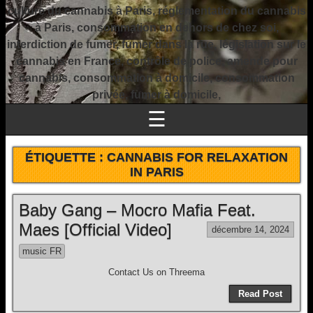
culture du cannabis à Paris, réglementation du cannabis
à Paris, consommation en dehors de chez soi,
interdiction de fumer, fumer dans la rue, législation sur le
cannabis en France, contrôle de police, amende pour
cannabis, consommation à domicile, consommation
privée, fumer à domicile,
☰
ÉTIQUETTE :
CANNABIS FOR RELAXATION
IN PARIS
Baby Gang – Mocro Mafia Feat.
Maes [Official Video]
décembre 14, 2024
music FR
Contact Us on Threema
Read Post