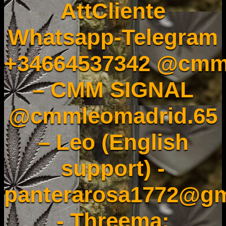
AttCliente
Whatsapp-Telegram
+34664537342 @cmm
– CMM SIGNAL
@cmmleomadrid.65
– Leo (English
support) -
panterarosa1772@gm
- Threema: