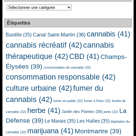
Catégories
Étiquettes
cannabis
(41)
Canal Saint-Martin
(36)
Bastille
(35)
cannabis récréatif
(42)
cannabis
thérapeutique
(42)
CBD
(41)
Champs-
Élysées
(39)
consommation de cannabis
(32)
consommation responsable
(42)
culture urbaine
(42)
fumer du
cannabis
(42)
fumer en public
(32)
fumer à Paris
(32)
fumée de
herbe
(41)
La
Jardin des Plantes
(34)
cannabis
(32)
joints
(32)
Défense
(39)
Le Marais
(35)
Les Halles
(35)
législation du
marijuana
(41)
Montmartre
(39)
cannabis
(32)