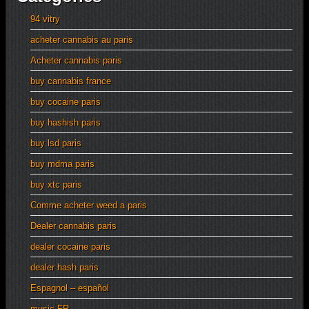
94 vitry
acheter cannabis au paris
Acheter cannabis paris
buy cannabis france
buy cocaine paris
buy hashish paris
buy lsd paris
buy mdma paris
buy xtc paris
Comme acheter weed a paris
Dealer cannabis paris
dealer cocaine paris
dealer hash paris
Espagnol – español
music FR