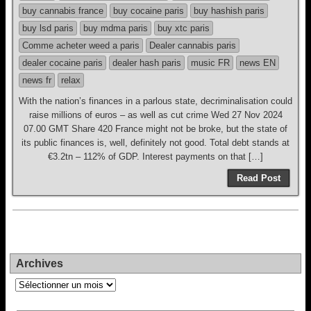
buy cannabis france
buy cocaine paris
buy hashish paris
buy lsd paris
buy mdma paris
buy xtc paris
Comme acheter weed a paris
Dealer cannabis paris
dealer cocaine paris
dealer hash paris
music FR
news EN
news fr
relax
With the nation’s finances in a parlous state, decriminalisation could
raise millions of euros – as well as cut crime Wed 27 Nov 2024
07.00 GMT Share 420 France might not be broke, but the state of
its public finances is, well, definitely not good. Total debt stands at
€3.2tn – 112% of GDP. Interest payments on that […]
Read Post
Archives
Archives