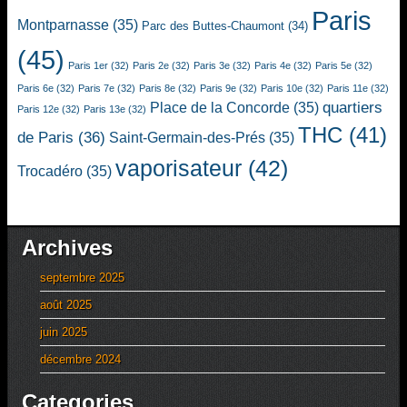
Paris
Montparnasse
(35)
Parc des Buttes-Chaumont
(34)
(45)
Paris 1er
(32)
Paris 2e
(32)
Paris 3e
(32)
Paris 4e
(32)
Paris 5e
(32)
Paris 6e
(32)
Paris 7e
(32)
Paris 8e
(32)
Paris 9e
(32)
Paris 10e
(32)
Paris 11e
(32)
quartiers
Place de la Concorde
(35)
Paris 12e
(32)
Paris 13e
(32)
THC
(41)
de Paris
(36)
Saint-Germain-des-Prés
(35)
vaporisateur
(42)
Trocadéro
(35)
Archives
septembre 2025
août 2025
juin 2025
décembre 2024
Categories