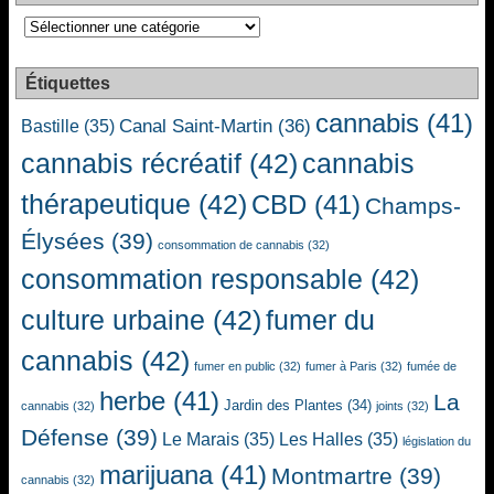
Catégories
Étiquettes
cannabis
(41)
Canal Saint-Martin
(36)
Bastille
(35)
cannabis récréatif
(42)
cannabis
thérapeutique
(42)
CBD
(41)
Champs-
Élysées
(39)
consommation de cannabis
(32)
consommation responsable
(42)
culture urbaine
(42)
fumer du
cannabis
(42)
fumer en public
(32)
fumer à Paris
(32)
fumée de
herbe
(41)
La
Jardin des Plantes
(34)
cannabis
(32)
joints
(32)
Défense
(39)
Le Marais
(35)
Les Halles
(35)
législation du
marijuana
(41)
Montmartre
(39)
cannabis
(32)