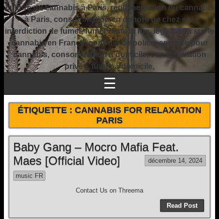
culture du cannabis à Paris, réglementation du cannabis
à Paris, consommation en dehors de chez soi,
interdiction de fumer, fumer dans la rue, législation sur le
cannabis en France, contrôle de police, amende pour
cannabis, consommation à domicile, consommation
privée, fumer à domicile,
☰
ÉTIQUETTE :
CANNABIS FOR RELAXATION
PARIS
Baby Gang – Mocro Mafia Feat.
Maes [Official Video]
décembre 14, 2024
music FR
Contact Us on Threema
Read Post