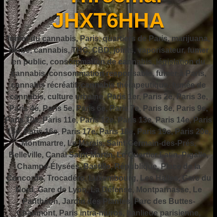
JHXT6HHA
fumer du cannabis, Paris, quartiers de Paris, marijuana,
herbe, cannabis, THC, CBD, joints, vaporisateur, fumer
en public, consommation de cannabis, législation du
cannabis, consommation responsable, fumer à Paris,
cannabis récréatif, cannabis thérapeutique, fumée de
cannabis, culture urbaine, Paris 1er, Paris 2e, Paris 3e,
Paris 4e, Paris 5e, Paris 6e, Paris 7e, Paris 8e, Paris 9e,
Paris 10e, Paris 11e, Paris 12e, Paris 13e, Paris 14e, Paris
15e, Paris 16e, Paris 17e, Paris 18e, Paris 19e, Paris 20e,
Montmartre, Le Marais, Saint-Germain-des-Prés,
Belleville, Canal Saint-Martin, Le Quartier Latin, Pigalle,
Champs-Élysées, Bastille, République, Place de la
Concorde, Trocadéro, Luxembourg, Les Halles, Gare du
Nord, Gare de Lyon, La Défense, Montparnasse, Le
Panthéon, Jardin des Plantes, Parc des Buttes-
Chaumont, Paris intra-muros, banlieue parisienne,