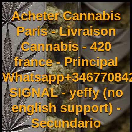
Acheter Cannabis
Paris - Livraison
Cannabis - 420
france - Principal
Whatsapp+34677084
SIGNAL - yeffy (no
english support) -
Secundario