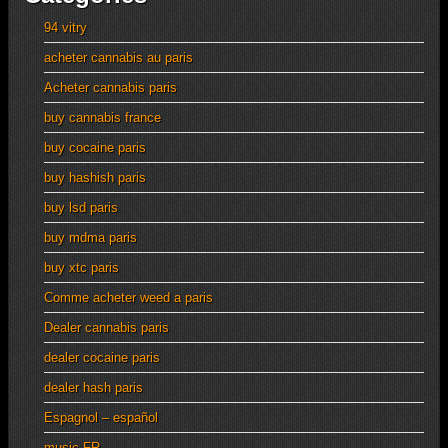
94 vitry
acheter cannabis au paris
Acheter cannabis paris
buy cannabis france
buy cocaine paris
buy hashish paris
buy lsd paris
buy mdma paris
buy xtc paris
Comme acheter weed a paris
Dealer cannabis paris
dealer cocaine paris
dealer hash paris
Espagnol – español
music FR