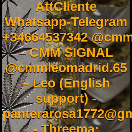
AttCliente
Whatsapp-Telegram
+34664537342 @cmm
– CMM SIGNAL
@cmmleomadrid.65
– Leo (English
support) -
panterarosa1772@gm
- Threema: