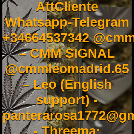
AttCliente
Whatsapp-Telegram
+34664537342 @cmm
– CMM SIGNAL
@cmmleomadrid.65
– Leo (English
support) -
panterarosa1772@gm
- Threema: