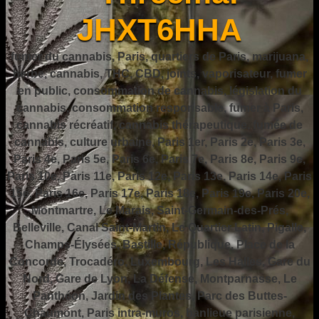
JHXT6HHA
fumer du cannabis, Paris, quartiers de Paris, marijuana,
herbe, cannabis, THC, CBD, joints, vaporisateur, fumer
en public, consommation de cannabis, législation du
cannabis, consommation responsable, fumer à Paris,
cannabis récréatif, cannabis thérapeutique, fumée de
cannabis, culture urbaine, Paris 1er, Paris 2e, Paris 3e,
Paris 4e, Paris 5e, Paris 6e, Paris 7e, Paris 8e, Paris 9e,
Paris 10e, Paris 11e, Paris 12e, Paris 13e, Paris 14e, Paris
15e, Paris 16e, Paris 17e, Paris 18e, Paris 19e, Paris 20e,
Montmartre, Le Marais, Saint-Germain-des-Prés,
Belleville, Canal Saint-Martin, Le Quartier Latin, Pigalle,
Champs-Élysées, Bastille, République, Place de la
Concorde, Trocadéro, Luxembourg, Les Halles, Gare du
Nord, Gare de Lyon, La Défense, Montparnasse, Le
Panthéon, Jardin des Plantes, Parc des Buttes-
Chaumont, Paris intra-muros, banlieue parisienne,