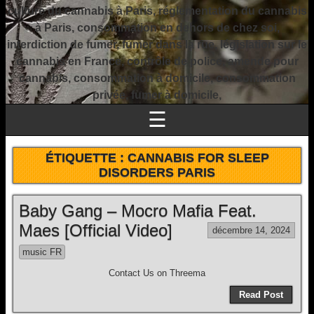
culture du cannabis à Paris, réglementation du cannabis
à Paris, consommation en dehors de chez soi,
interdiction de fumer, fumer dans la rue, législation sur le
cannabis en France, contrôle de police, amende pour
cannabis, consommation à domicile, consommation
privée, fumer à domicile,
☰
ÉTIQUETTE :
CANNABIS FOR SLEEP
DISORDERS PARIS
Baby Gang – Mocro Mafia Feat.
Maes [Official Video]
décembre 14, 2024
music FR
Contact Us on Threema
Read Post