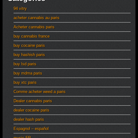
94 vitry
acheter cannabis au paris
Acheter cannabis paris
buy cannabis france
buy cocaine paris
buy hashish paris
buy lsd paris
buy mdma paris
buy xtc paris
Comme acheter weed a paris
Dealer cannabis paris
dealer cocaine paris
dealer hash paris
Espagnol – español
music FR