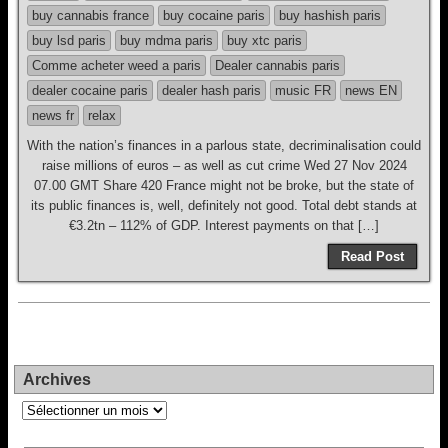
buy cannabis france
buy cocaine paris
buy hashish paris
buy lsd paris
buy mdma paris
buy xtc paris
Comme acheter weed a paris
Dealer cannabis paris
dealer cocaine paris
dealer hash paris
music FR
news EN
news fr
relax
With the nation’s finances in a parlous state, decriminalisation could
raise millions of euros – as well as cut crime Wed 27 Nov 2024
07.00 GMT Share 420 France might not be broke, but the state of
its public finances is, well, definitely not good. Total debt stands at
€3.2tn – 112% of GDP. Interest payments on that […]
Read Post
Archives
Archives