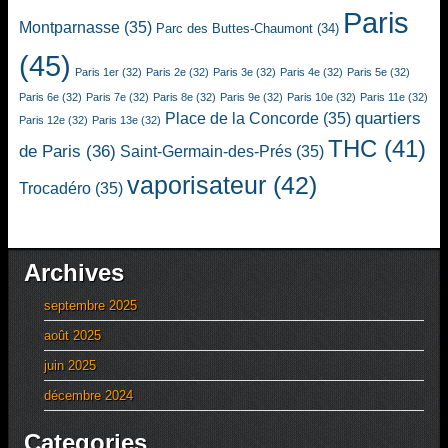
Paris
Montparnasse
(35)
Parc des Buttes-Chaumont
(34)
(45)
Paris 1er
(32)
Paris 2e
(32)
Paris 3e
(32)
Paris 4e
(32)
Paris 5e
(32)
Paris 6e
(32)
Paris 7e
(32)
Paris 8e
(32)
Paris 9e
(32)
Paris 10e
(32)
Paris 11e
(32)
quartiers
Place de la Concorde
(35)
Paris 12e
(32)
Paris 13e
(32)
THC
(41)
de Paris
(36)
Saint-Germain-des-Prés
(35)
vaporisateur
(42)
Trocadéro
(35)
Archives
septembre 2025
août 2025
juin 2025
décembre 2024
Categories