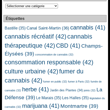
Catégories
Étiquettes
cannabis
(41)
Canal Saint-Martin
(36)
Bastille
(35)
cannabis récréatif
(42)
cannabis
thérapeutique
(42)
CBD
(41)
Champs-
Élysées
(39)
consommation de cannabis
(32)
consommation responsable
(42)
culture urbaine
(42)
fumer du
cannabis
(42)
fumer en public
(32)
fumer à Paris
(32)
fumée de
herbe
(41)
La
Jardin des Plantes
(34)
cannabis
(32)
joints
(32)
Défense
(39)
Le Marais
(35)
Les Halles
(35)
législation du
marijuana
(41)
Montmartre
(39)
cannabis
(32)