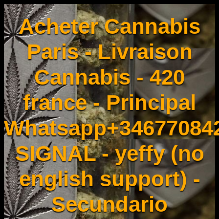
Acheter Cannabis
Paris - Livraison
Cannabis - 420
france - Principal
Whatsapp+34677084
SIGNAL - yeffy (no
english support) -
Secundario