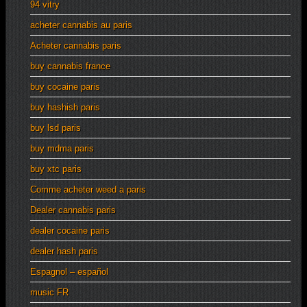
94 vitry
acheter cannabis au paris
Acheter cannabis paris
buy cannabis france
buy cocaine paris
buy hashish paris
buy lsd paris
buy mdma paris
buy xtc paris
Comme acheter weed a paris
Dealer cannabis paris
dealer cocaine paris
dealer hash paris
Espagnol – español
music FR