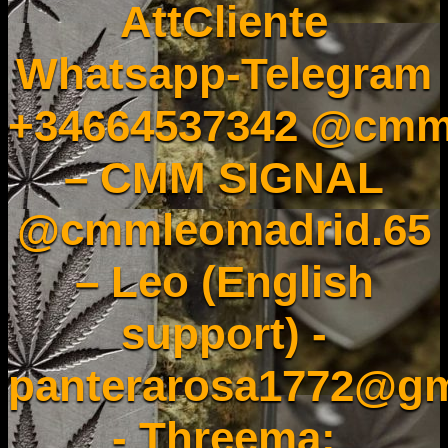
AttCliente
Whatsapp-Telegram
+34664537342 @cmm
– CMM SIGNAL
@cmmleomadrid.65
– Leo (English
support) -
panterarosa1772@gm
- Threema: