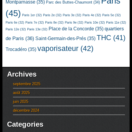
Paris
Montparnasse
(35)
Parc des Buttes-Chaumont
(34)
(45)
Paris 1er
(32)
Paris 2e
(32)
Paris 3e
(32)
Paris 4e
(32)
Paris 5e
(32)
Paris 6e
(32)
Paris 7e
(32)
Paris 8e
(32)
Paris 9e
(32)
Paris 10e
(32)
Paris 11e
(32)
quartiers
Place de la Concorde
(35)
Paris 12e
(32)
Paris 13e
(32)
THC
(41)
de Paris
(36)
Saint-Germain-des-Prés
(35)
vaporisateur
(42)
Trocadéro
(35)
Archives
septembre 2025
août 2025
juin 2025
décembre 2024
Categories