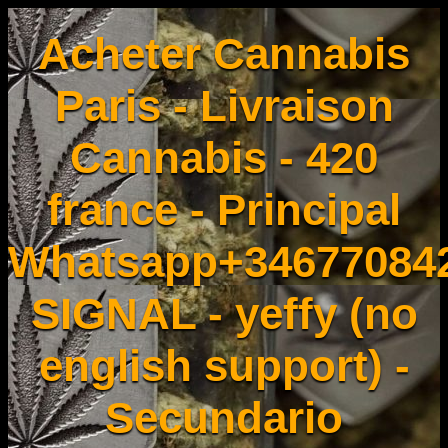
Acheter Cannabis
Paris - Livraison
Cannabis - 420
france - Principal
Whatsapp+34677084
SIGNAL - yeffy (no
english support) -
Secundario