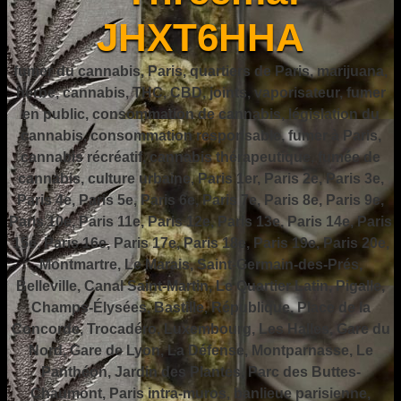
JHXT6HHA
fumer du cannabis, Paris, quartiers de Paris, marijuana,
herbe, cannabis, THC, CBD, joints, vaporisateur, fumer
en public, consommation de cannabis, législation du
cannabis, consommation responsable, fumer à Paris,
cannabis récréatif, cannabis thérapeutique, fumée de
cannabis, culture urbaine, Paris 1er, Paris 2e, Paris 3e,
Paris 4e, Paris 5e, Paris 6e, Paris 7e, Paris 8e, Paris 9e,
Paris 10e, Paris 11e, Paris 12e, Paris 13e, Paris 14e, Paris
15e, Paris 16e, Paris 17e, Paris 18e, Paris 19e, Paris 20e,
Montmartre, Le Marais, Saint-Germain-des-Prés,
Belleville, Canal Saint-Martin, Le Quartier Latin, Pigalle,
Champs-Élysées, Bastille, République, Place de la
Concorde, Trocadéro, Luxembourg, Les Halles, Gare du
Nord, Gare de Lyon, La Défense, Montparnasse, Le
Panthéon, Jardin des Plantes, Parc des Buttes-
Chaumont, Paris intra-muros, banlieue parisienne,