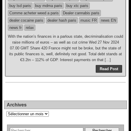
buy lsd paris
buy mdma paris
buy xtc paris
Comme acheter weed a paris
Dealer cannabis paris
dealer cocaine paris
dealer hash paris
music FR
news EN
news fr
relax
With the nation’s finances in a parlous state, decriminalisation could
raise millions of euros – as well as cut crime Wed 27 Nov 2024
07.00 GMT Share 420 France might not be broke, but the state of
its public finances is, well, definitely not good. Total debt stands at
€3.2tn – 112% of GDP. Interest payments on that […]
Read Post
Archives
Archives