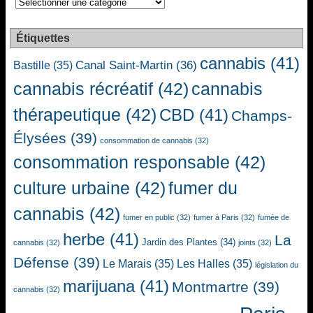
Étiquettes
cannabis
(41)
Canal Saint-Martin
(36)
Bastille
(35)
cannabis récréatif
(42)
cannabis
thérapeutique
(42)
CBD
(41)
Champs-
Élysées
(39)
consommation de cannabis
(32)
consommation responsable
(42)
culture urbaine
(42)
fumer du
cannabis
(42)
fumer en public
(32)
fumer à Paris
(32)
fumée de
herbe
(41)
La
Jardin des Plantes
(34)
cannabis
(32)
joints
(32)
Défense
(39)
Le Marais
(35)
Les Halles
(35)
législation du
marijuana
(41)
Montmartre
(39)
cannabis
(32)