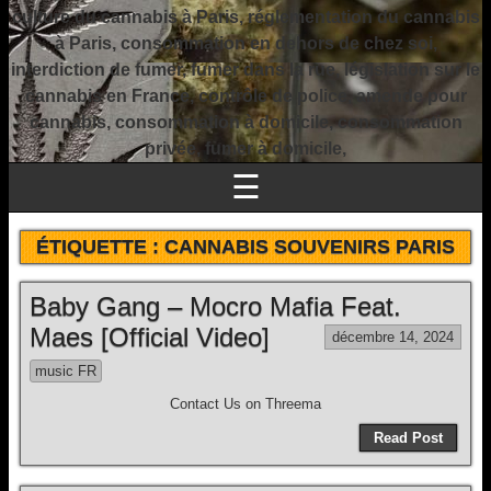
culture du cannabis à Paris, réglementation du cannabis
à Paris, consommation en dehors de chez soi,
interdiction de fumer, fumer dans la rue, législation sur le
cannabis en France, contrôle de police, amende pour
cannabis, consommation à domicile, consommation
privée, fumer à domicile,
☰
ÉTIQUETTE :
CANNABIS SOUVENIRS PARIS
Baby Gang – Mocro Mafia Feat.
Maes [Official Video]
décembre 14, 2024
music FR
Contact Us on Threema
Read Post