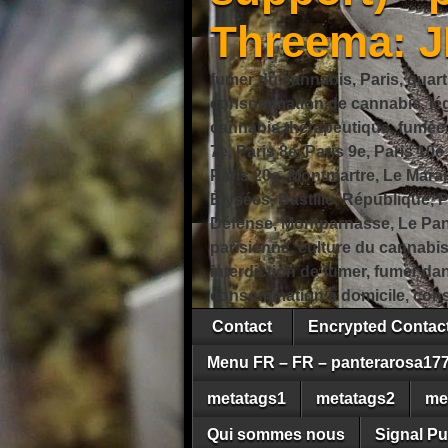
Threema: 
fumer du cannabis, Paris, quart
consommation de cannabis, légi
cannabis thérapeutique, fumée de
7e, Paris 8e, Paris 9e, Paris 10e
Paris 20e, Montmartre, Le Marais
Élysées, Bastille, République,
Défense, Montparnasse, Le Pant
parisienne, culture du cannabi
interdiction de fumer, fumer da
consommation à domicile, cons
Contact
Encrypted Conta
Menu FR – FR – panterarosa17
metatags1
metatags2
me
Qui sommes nous
Signal Pu