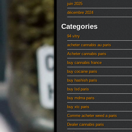
juin 2025
décembre 2024
Categories
94 vitry
acheter cannabis au paris
Acheter cannabis paris
buy cannabis france
buy cocaine paris
buy hashish paris
buy lsd paris
buy mdma paris
buy xtc paris
Comme acheter weed a paris
Dealer cannabis paris