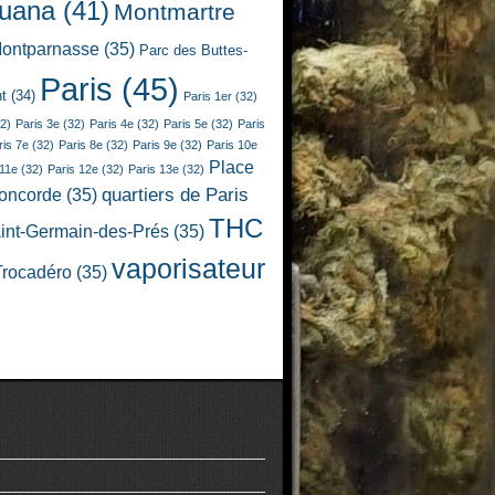
juana
(41)
Montmartre
ontparnasse
(35)
Parc des Buttes-
Paris
(45)
t
(34)
Paris 1er
(32)
2)
Paris 3e
(32)
Paris 4e
(32)
Paris 5e
(32)
Paris
ris 7e
(32)
Paris 8e
(32)
Paris 9e
(32)
Paris 10e
Place
 11e
(32)
Paris 12e
(32)
Paris 13e
(32)
quartiers de Paris
Concorde
(35)
THC
int-Germain-des-Prés
(35)
vaporisateur
Trocadéro
(35)