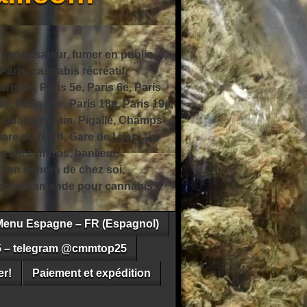
 vaporisateur, fumer en public,
ris, cannabis récréatif,
ris 4e, Paris 5e, Paris 6e, Paris
6e, Paris 17e, Paris 18e, Paris 19e,
 Quartier Latin, Pigalle, Champs-
Gare du Nord, Gare de Lyon, La
s intra-muros, banlieue
n en dehors de chez soi,
e police, amende pour cannabis,
Menu Espagne – FR (Espagnol)
5 – telegram @cmmtop25
r!
Paiement et expédition