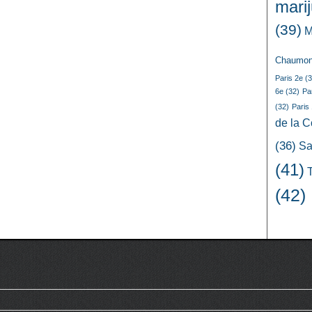
mari
(39)
M
Chaumon
Paris 2e
(3
6e
(32)
Pa
(32)
Paris
de la 
(36)
Sa
(41)
(42)