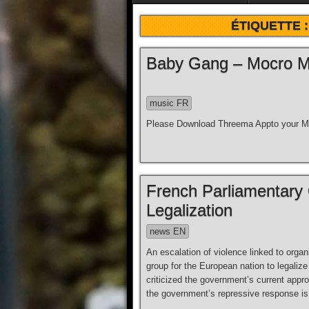
ÉTIQUETTE 
Baby Gang – Mocro Maf
music FR
Please Download Threema Appto your Mo
French Parliamentary
Legalization
news EN
An escalation of violence linked to organ
group for the European nation to legaliz
criticized the government’s current appro
the government’s repressive response is 