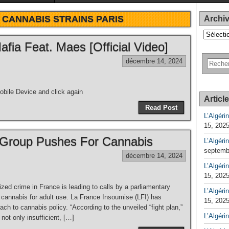
:
CANNABIS STRAINS PARIS
Archi
Archives
ia Feat. Maes [Official Video]
décembre 14, 2024
bile Device and click again
Articl
Read Post
L’Algéri
15, 202
 Group Pushes For Cannabis
L’Algéri
septemb
décembre 14, 2024
L’Algérin
15, 202
ized crime in France is leading to calls by a parliamentary
L’Algérin
e cannabis for adult use. La France Insoumise (LFI) has
15, 202
ach to cannabis policy. “According to the unveiled “fight plan,”
L’Algéri
not only insufficient, […]