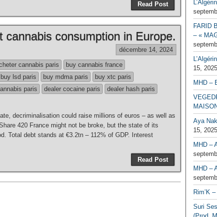
L’Algéri
Read Post
septemb
FARID 
t cannabis consumption in Europe.
– « MAG
septemb
décembre 14, 2024
L’Algéri
cheter cannabis paris
buy cannabis france
15, 202
buy lsd paris
buy mdma paris
buy xtc paris
MHD – 
annabis paris
dealer cocaine paris
dealer hash paris
VEGEDR
MAISO
ate, decriminalisation could raise millions of euros – as well as
Aya Naka
are 420 France might not be broke, but the state of its
15, 202
good. Total debt stands at €3.2tn – 112% of GDP. Interest
MHD – A
septemb
Read Post
MHD – A
septemb
Rim’K – 
Suri Se
(Prod. M