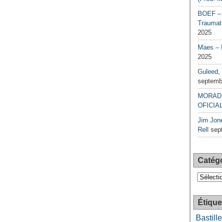
BOEF – 
Traumati
2025
Maes – 
2025
Guleed, 
septemb
MORAD 
OFICIAL
Jim Jone
Rell
sep
Catég
Catégori
Étique
Bastille