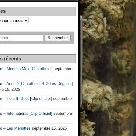
ves
es récents
no – Mention Max [Clip officiel]
septembre
5
no – Andalé [Clip officiel B.O Les Déguns ]
re 15, 2025
o – Hola ft. Boef [Clip officiel]
septembre
5
o – International [Clip Officiel]
septembre
5
no – Les Menottes
septembre 15, 2025