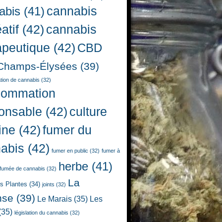
cannabis
abis
(41)
atif
(42)
cannabis
apeutique
(42)
CBD
Champs-Élysées
(39)
ion de cannabis
(32)
sommation
onsable
(42)
culture
ine
(42)
fumer du
abis
(42)
fumer en public
(32)
fumer à
herbe
(41)
fumée de cannabis
(32)
La
es Plantes
(34)
joints
(32)
nse
(39)
Le Marais
(35)
Les
(35)
législation du cannabis
(32)