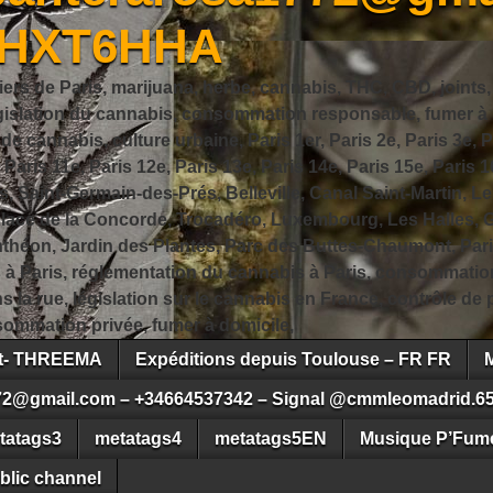
JHXT6HHA
iers de Paris, marijuana, herbe, cannabis, THC, CBD, joints,
slation du cannabis, consommation responsable, fumer à Pa
 cannabis, culture urbaine, Paris 1er, Paris 2e, Paris 3e, Pa
, Paris 11e, Paris 12e, Paris 13e, Paris 14e, Paris 15e, Paris 1
, Saint-Germain-des-Prés, Belleville, Canal Saint-Martin, Le
 Place de la Concorde, Trocadéro, Luxembourg, Les Halles, 
héon, Jardin des Plantes, Parc des Buttes-Chaumont, Pari
s à Paris, réglementation du cannabis à Paris, consommatio
ns la rue, législation sur le cannabis en France, contrôle d
ommation privée, fumer à domicile,
ct- THREEMA
Expéditions depuis Toulouse – FR FR
72@gmail.com – +34664537342 – Signal @cmmleomadrid.6
tatags3
metatags4
metatags5EN
Musique P’Fume
blic channel