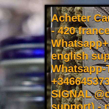
Acheter Ca
- 420 france
Whatsapp+3
english sup
Whatsapp-
+34664537
SIGNAL @cm
support) -