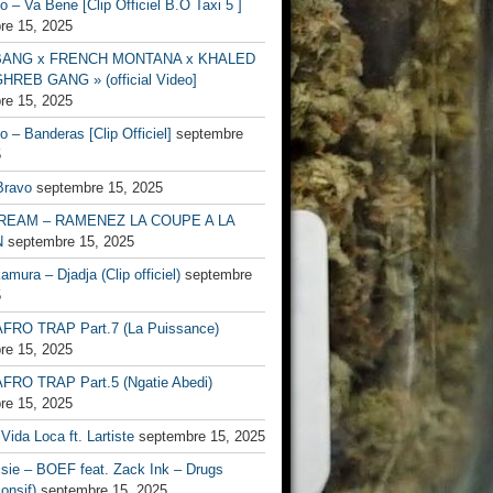
no – Va Bene [Clip Officiel B.O Taxi 5 ]
re 15, 2025
BANG x FRENCH MONTANA x KHALED
HREB GANG » (official Video]
re 15, 2025
no – Banderas [Clip Officiel]
septembre
5
Bravo
septembre 15, 2025
EAM – RAMENEZ LA COUPE A LA
N
septembre 15, 2025
mura – Djadja (Clip officiel)
septembre
5
FRO TRAP Part.7 (La Puissance)
re 15, 2025
FRO TRAP Part.5 (Ngatie Abedi)
re 15, 2025
Vida Loca ft. Lartiste
septembre 15, 2025
ssie – BOEF feat. Zack Ink – Drugs
onsif)
septembre 15, 2025