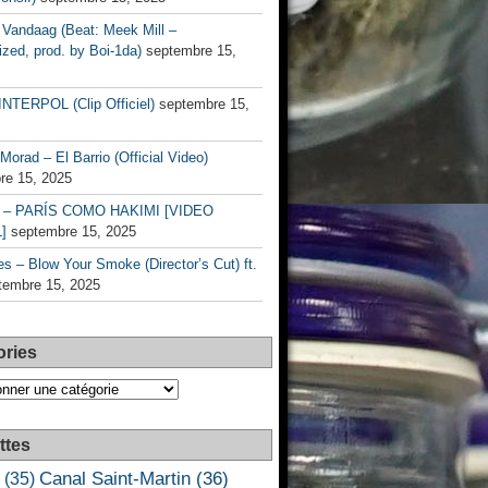
Vandaag (Beat: Meek Mill –
zed, prod. by Boi-1da)
septembre 15,
INTERPOL (Clip Officiel)
septembre 15,
Morad – El Barrio (Official Video)
re 15, 2025
– PARÍS COMO HAKIMI [VIDEO
]
septembre 15, 2025
s – Blow Your Smoke (Director’s Cut) ft.
tembre 15, 2025
ories
es
ttes
Canal Saint-Martin
(36)
(35)