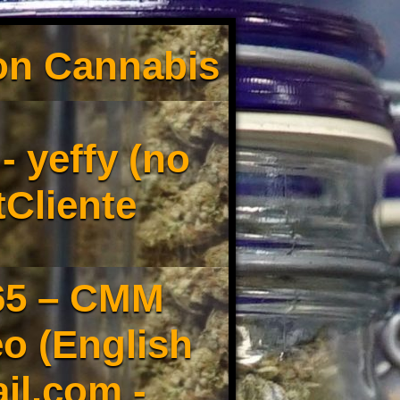
son Cannabis
 yeffy (no
tCliente
65 – CMM
o (English
il.com -