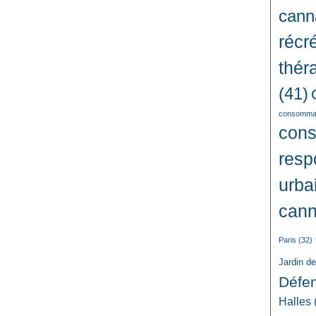
cann
récré
thér
(41)
consommat
con
resp
urba
cann
Paris
(32)
Jardin d
Défe
Halles