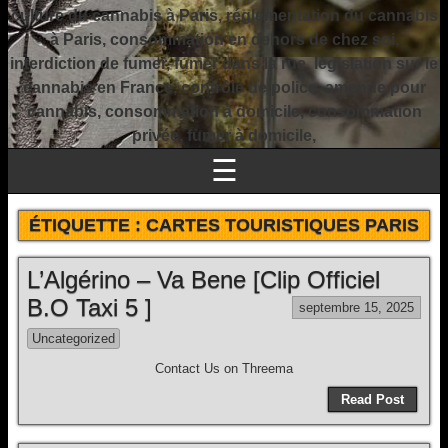
culture du cannabis à Paris, réglementation du cannabis
à Paris, consommation en dehors de chez soi,
interdiction de fumer, fumer dans la rue, législation sur le
cannabis en France, contrôle de police, amende pour
cannabis, consommation à domicile, consommation
privée, fumer à domicile,
☰
ÉTIQUETTE :
CARTES TOURISTIQUES PARIS
L’Algérino – Va Bene [Clip Officiel
B.O Taxi 5 ]
septembre 15, 2025
Uncategorized
Contact Us on Threema
Read Post