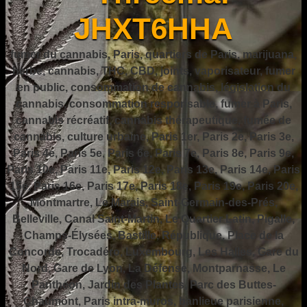
JHXT6HHA
fumer du cannabis, Paris, quartiers de Paris, marijuana,
herbe, cannabis, THC, CBD, joints, vaporisateur, fumer
en public, consommation de cannabis, législation du
cannabis, consommation responsable, fumer à Paris,
cannabis récréatif, cannabis thérapeutique, fumée de
cannabis, culture urbaine, Paris 1er, Paris 2e, Paris 3e,
Paris 4e, Paris 5e, Paris 6e, Paris 7e, Paris 8e, Paris 9e,
Paris 10e, Paris 11e, Paris 12e, Paris 13e, Paris 14e, Paris
15e, Paris 16e, Paris 17e, Paris 18e, Paris 19e, Paris 20e,
Montmartre, Le Marais, Saint-Germain-des-Prés,
Belleville, Canal Saint-Martin, Le Quartier Latin, Pigalle,
Champs-Élysées, Bastille, République, Place de la
Concorde, Trocadéro, Luxembourg, Les Halles, Gare du
Nord, Gare de Lyon, La Défense, Montparnasse, Le
Panthéon, Jardin des Plantes, Parc des Buttes-
Chaumont, Paris intra-muros, banlieue parisienne,