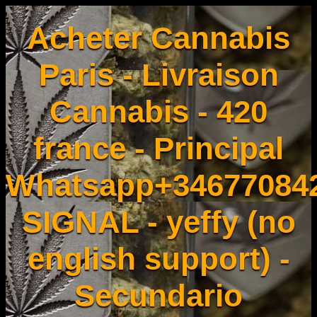
Acheter Cannabis
Paris - Livraison
Cannabis - 420
france - Principal
Whatsapp+34677084
SIGNAL - yeffy (no
english support) -
Secundario