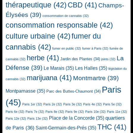
thérapeutique
(42)
CBD
(41)
Champs-
Élysées
(39)
consommation de cannabis
(32)
consommation responsable
(42)
culture urbaine
(42)
fumer du
cannabis
(42)
fumer en public
(32)
fumer à Paris
(32)
fumée de
herbe
(41)
La
Jardin des Plantes
(34)
cannabis
(32)
joints
(32)
Défense
(39)
Le Marais
(35)
Les Halles
(35)
législation du
marijuana
(41)
Montmartre
(39)
cannabis
(32)
Paris
Montparnasse
(35)
Parc des Buttes-Chaumont
(34)
(45)
Paris 1er
(32)
Paris 2e
(32)
Paris 3e
(32)
Paris 4e
(32)
Paris 5e
(32)
Paris 6e
(32)
Paris 7e
(32)
Paris 8e
(32)
Paris 9e
(32)
Paris 10e
(32)
Paris 11e
(32)
quartiers
Place de la Concorde
(35)
Paris 12e
(32)
Paris 13e
(32)
THC
(41)
de Paris
(36)
Saint-Germain-des-Prés
(35)