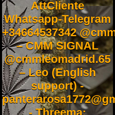
AttCliente
Whatsapp-Telegram
+34664537342 @cmm
– CMM SIGNAL
@cmmleomadrid.65
– Leo (English
support) -
panterarosa1772@gm
- Threema: