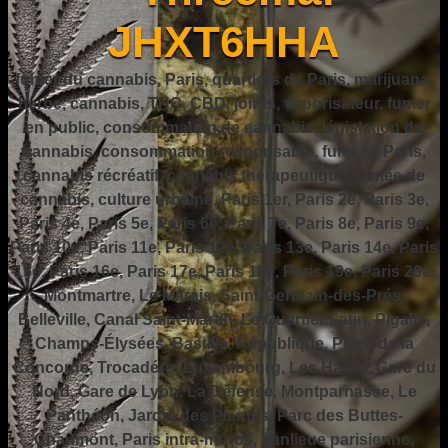
JHXT6HHA
fumer du cannabis, Paris, quartiers de Paris, marijuana,
herbe, cannabis, THC, CBD, joints, vaporisateur, fumer
en public, consommation de cannabis, législation du
cannabis, consommation responsable, fumer à Paris,
cannabis récréatif, cannabis thérapeutique, fumée de
cannabis, culture urbaine, Paris 1er, Paris 2e, Paris 3e,
Paris 4e, Paris 5e, Paris 6e, Paris 7e, Paris 8e, Paris 9e,
Paris 10e, Paris 11e, Paris 12e, Paris 13e, Paris 14e, Paris
15e, Paris 16e, Paris 17e, Paris 18e, Paris 19e, Paris 20e,
Montmartre, Le Marais, Saint-Germain-des-Prés,
Belleville, Canal Saint-Martin, Le Quartier Latin, Pigalle,
Champs-Élysées, Bastille, République, Place de la
Concorde, Trocadéro, Luxembourg, Les Halles, Gare du
Nord, Gare de Lyon, La Défense, Montparnasse, Le
Panthéon, Jardin des Plantes, Parc des Buttes-
Chaumont, Paris intra-muros, banlieue parisienne,