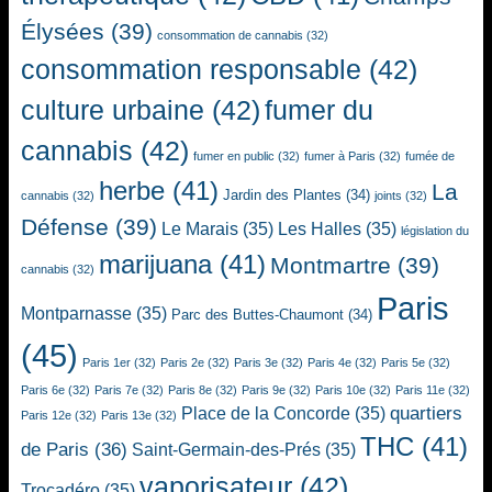
Élysées
(39)
consommation de cannabis
(32)
consommation responsable
(42)
culture urbaine
(42)
fumer du
cannabis
(42)
fumer en public
(32)
fumer à Paris
(32)
fumée de
herbe
(41)
La
Jardin des Plantes
(34)
cannabis
(32)
joints
(32)
Défense
(39)
Le Marais
(35)
Les Halles
(35)
législation du
marijuana
(41)
Montmartre
(39)
cannabis
(32)
Paris
Montparnasse
(35)
Parc des Buttes-Chaumont
(34)
(45)
Paris 1er
(32)
Paris 2e
(32)
Paris 3e
(32)
Paris 4e
(32)
Paris 5e
(32)
Paris 6e
(32)
Paris 7e
(32)
Paris 8e
(32)
Paris 9e
(32)
Paris 10e
(32)
Paris 11e
(32)
quartiers
Place de la Concorde
(35)
Paris 12e
(32)
Paris 13e
(32)
THC
(41)
de Paris
(36)
Saint-Germain-des-Prés
(35)
vaporisateur
(42)
Trocadéro
(35)