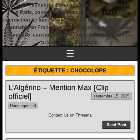
culture du cannabis à Paris, réglementation du cannabis
à Paris, consommation en dehors de chez soi,
interdiction de fumer, fumer dans la rue, législation sur le
cannabis en France, contrôle de police, amende pour
cannabis, consommation à domicile, consommation
privée, fumer à domicile,
☰
ÉTIQUETTE :
CHOCOLOPE
L’Algérino – Mention Max [Clip
officiel]
septembre 15, 2025
Uncategorized
Contact Us on Threema
Read Post