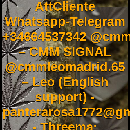
AttCliente
Whatsapp-Telegram
+34664537342 @cmm
– CMM SIGNAL
@cmmleomadrid.65
– Leo (English
support) -
panterarosa1772@gm
- Threema: