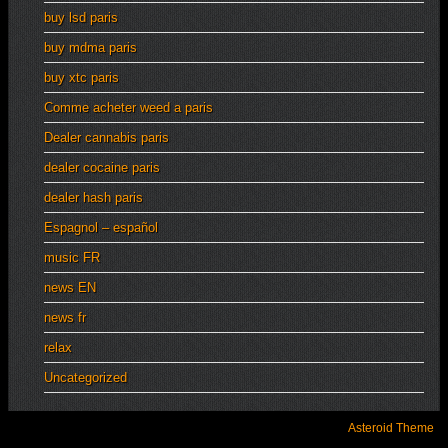
buy lsd paris
buy mdma paris
buy xtc paris
Comme acheter weed a paris
Dealer cannabis paris
dealer cocaine paris
dealer hash paris
Espagnol – español
music FR
news EN
news fr
relax
Uncategorized
Asteroid Theme