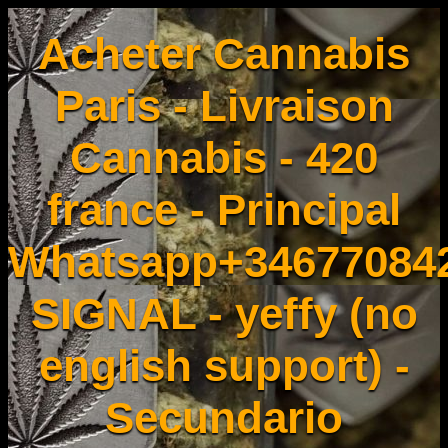
Acheter Cannabis
Paris - Livraison
Cannabis - 420
france - Principal
Whatsapp+34677084
SIGNAL - yeffy (no
english support) -
Secundario