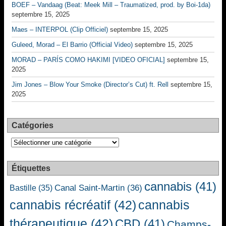
BOEF – Vandaag (Beat: Meek Mill – Traumatized, prod. by Boi-1da)
septembre 15, 2025
Maes – INTERPOL (Clip Officiel)
septembre 15, 2025
Guleed, Morad – El Barrio (Official Video)
septembre 15, 2025
MORAD – PARÍS COMO HAKIMI [VIDEO OFICIAL]
septembre 15,
2025
Jim Jones – Blow Your Smoke (Director’s Cut) ft. Rell
septembre 15,
2025
Catégories
Catégories
Étiquettes
cannabis
(41)
Canal Saint-Martin
(36)
Bastille
(35)
cannabis récréatif
(42)
cannabis
thérapeutique
(42)
CBD
(41)
Champs-