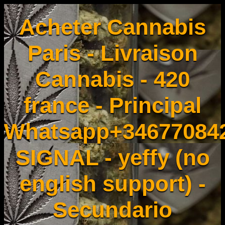
Acheter Cannabis
Paris - Livraison
Cannabis - 420
france - Principal
Whatsapp+34677084
SIGNAL - yeffy (no
english support) -
Secundario