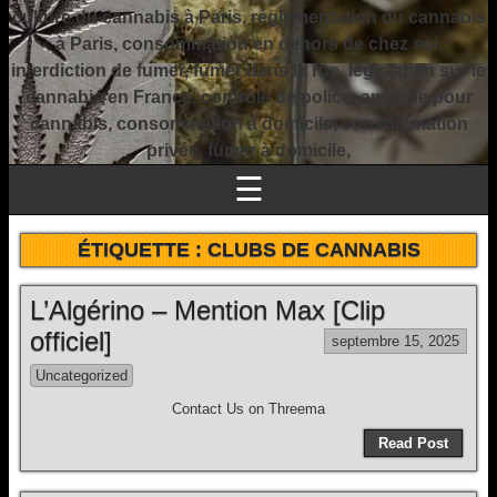
culture du cannabis à Paris, réglementation du cannabis
à Paris, consommation en dehors de chez soi,
interdiction de fumer, fumer dans la rue, législation sur le
cannabis en France, contrôle de police, amende pour
cannabis, consommation à domicile, consommation
privée, fumer à domicile,
☰
ÉTIQUETTE :
CLUBS DE CANNABIS
L’Algérino – Mention Max [Clip
officiel]
septembre 15, 2025
Uncategorized
Contact Us on Threema
Read Post