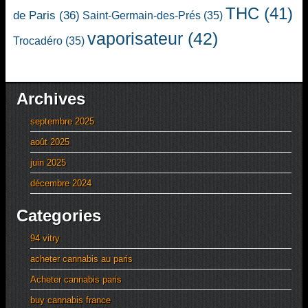
THC
(41)
de Paris
(36)
Saint-Germain-des-Prés
(35)
vaporisateur
(42)
Trocadéro
(35)
Archives
septembre 2025
août 2025
juin 2025
décembre 2024
Categories
94 vitry
acheter cannabis au paris
Acheter cannabis paris
buy cannabis france