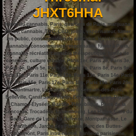
JHXT6HHA
fumer du cannabis, Paris, quartiers de Paris, marijuana,
herbe, cannabis, THC, CBD, joints, vaporisateur, fumer
en public, consommation de cannabis, législation du
cannabis, consommation responsable, fumer à Paris,
cannabis récréatif, cannabis thérapeutique, fumée de
cannabis, culture urbaine, Paris 1er, Paris 2e, Paris 3e,
Paris 4e, Paris 5e, Paris 6e, Paris 7e, Paris 8e, Paris 9e,
Paris 10e, Paris 11e, Paris 12e, Paris 13e, Paris 14e, Paris
15e, Paris 16e, Paris 17e, Paris 18e, Paris 19e, Paris 20e,
Montmartre, Le Marais, Saint-Germain-des-Prés,
Belleville, Canal Saint-Martin, Le Quartier Latin, Pigalle,
Champs-Élysées, Bastille, République, Place de la
Concorde, Trocadéro, Luxembourg, Les Halles, Gare du
Nord, Gare de Lyon, La Défense, Montparnasse, Le
Panthéon, Jardin des Plantes, Parc des Buttes-
Chaumont, Paris intra-muros, banlieue parisienne,