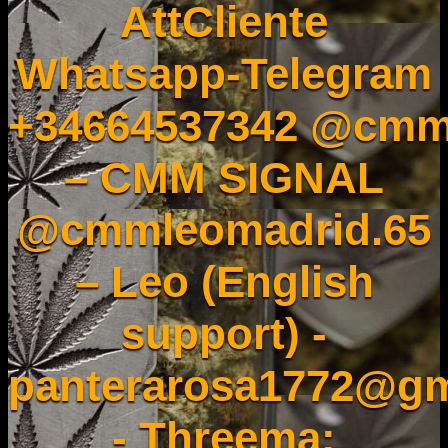
AttCliente
Whatsapp-Telegram
+34664537342 @cmm
– CMM SIGNAL
@cmmleomadrid.65
– Leo (English
support) -
panterarosa1772@gm
- Threema: