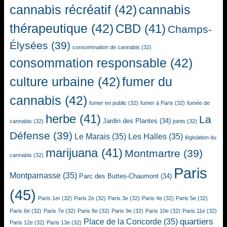
cannabis récréatif
(42)
cannabis
thérapeutique
(42)
CBD
(41)
Champs-
Élysées
(39)
consommation de cannabis
(32)
consommation responsable
(42)
culture urbaine
(42)
fumer du
cannabis
(42)
fumer en public
(32)
fumer à Paris
(32)
fumée de
herbe
(41)
La
Jardin des Plantes
(34)
cannabis
(32)
joints
(32)
Défense
(39)
Le Marais
(35)
Les Halles
(35)
législation du
marijuana
(41)
Montmartre
(39)
cannabis
(32)
Paris
Montparnasse
(35)
Parc des Buttes-Chaumont
(34)
(45)
Paris 1er
(32)
Paris 2e
(32)
Paris 3e
(32)
Paris 4e
(32)
Paris 5e
(32)
Paris 6e
(32)
Paris 7e
(32)
Paris 8e
(32)
Paris 9e
(32)
Paris 10e
(32)
Paris 11e
(32)
quartiers
Place de la Concorde
(35)
Paris 12e
(32)
Paris 13e
(32)