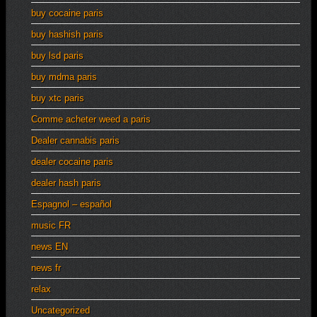
buy cocaine paris
buy hashish paris
buy lsd paris
buy mdma paris
buy xtc paris
Comme acheter weed a paris
Dealer cannabis paris
dealer cocaine paris
dealer hash paris
Espagnol – español
music FR
news EN
news fr
relax
Uncategorized